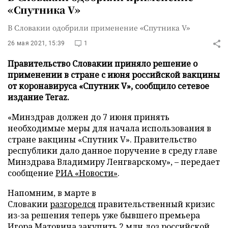
«Спутника V»
В Словакии одобрили применение «Спутника V»
26 мая 2021, 15:39
1
Правительство Словакии приняло решение о
применении в стране с июня российской вакцины
от коронавируса «Спутник V», сообщило сетевое
издание Teraz.
«Минздрав должен до 7 июня принять
необходимые меры для начала использования в
стране вакцины «Спутник V». Правительство
республики дало данное поручение в среду главе
Минздрава Владимиру Ленгварскому», – передает
сообщение
РИА «Новости»
.
Напомним, в марте в
Словакии
разгорелся
правительственный кризис
из-за решения теперь уже бывшего премьера
Игора Матовича закупить 2 млн доз российской