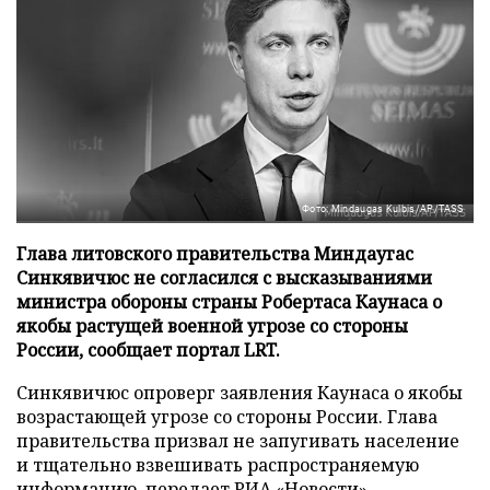
Фото: Mindaugas Kulbis/AP/TASS
Глава литовского правительства Миндаугас
Синкявичюс не согласился с высказываниями
министра обороны страны Робертаса Каунаса о
якобы растущей военной угрозе со стороны
России, сообщает портал LRT.
Синкявичюс опроверг заявления Каунаса о якобы
возрастающей угрозе со стороны России. Глава
правительства призвал не запугивать население
и тщательно взвешивать распространяемую
информацию, передает
РИА «Новости»
.