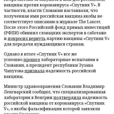
вакцины против коронавируса «Спутник V». В
частности, власти Словакии настаивали, что
полученная ими российская вакцина якобы не
соответствует описанию в журнале The Lancet.
После этого Российский фонд прямых инвестиций
(РФПИ) обвинил словацких экспертов в саботаже
и
попросил вернуть
партию вакцины «Спутник V»
для передачи нуждающимся странам.
Однако в итоге «Спутник V» все же
успешно
прошел
лабораторные испытания в
Словакии, а президент республики Зузана
Чапутова
признала
надежность российской
вакцины.
Министр здравоохранения Словакии Владимир
Ленгварский сообщил, что специализированная
лаборатория в Венгрии
подтвердила
надежность
российской вакцины от коронавируса «Спутник
V», о якобы фальсификации которой заявляли