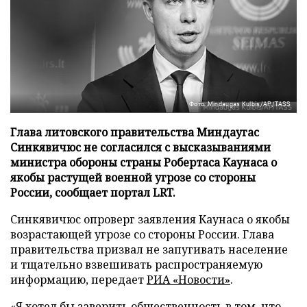
Фото: Mindaugas Kulbis/AP/TASS
Глава литовского правительства Миндаугас
Синкявичюс не согласился с высказываниями
министра обороны страны Робертаса Каунаса о
якобы растущей военной угрозе со стороны
России, сообщает портал LRT.
Синкявичюс опроверг заявления Каунаса о якобы
возрастающей угрозе со стороны России. Глава
правительства призвал не запугивать население
и тщательно взвешивать распространяемую
информацию, передает
РИА «Новости»
.
«Я хотел бы заверить общественность в том, что