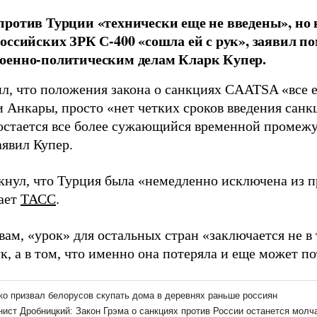
ротив Турции «технически еще не введены», но н
оссийских ЗРК С-400 «сошла ей с рук», заявил п
оенно-политическим делам Кларк Купер.
л, что положения закона о санкциях CAATSA «все 
 Анкары, просто «нет четких сроков введения санк
остается все более сужающийся временной промежу
аявил Купер.
кнул, что Турция была «немедленно исключена из 
дает
ТАСС
.
вам, «урок» для остальных стран «заключается не в 
к, а в том, что именно она потеряла и еще может по