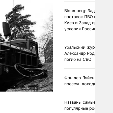
Bloomberg: Задержка
поставок ПВО вынудит
Киев и Запад принять
условия России
Уральский журналист
Александр Родионов
погиб на СВО
Фон дер Ляйен призвал
пресечь доходы России
Названы самые
популярные российски