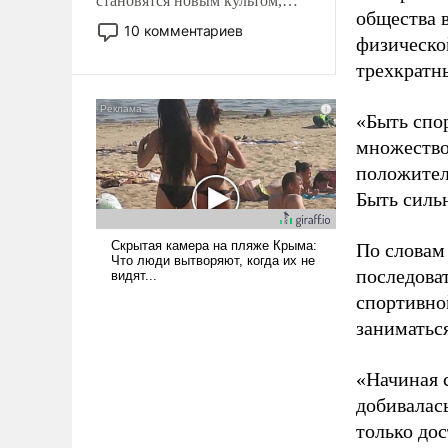
становятся новым культом,
общества 
постепенно вытесняя и
10 комментариев
физическо
отменяя традиционное
требование к человеку – быть
трехкратн
мужественным и твердым под
ударами судьбы, брать на себя
«Быть спо
ответственность, помогать
множество
слабым, идти вперед и
положител
адаптироваться.
Быть силь
По словам
последоват
спортивно
заниматьс
«Начиная 
добивалас
только до