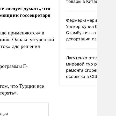
товары в Китае
е следует думать, что
омощник госсекретаря
Фермер-американец
Уолкер купил билет в
еще применяются» в
Стамбул из-за угрозы
депортации из России
ций». Однако у турецкой
ток» для решения
Лагутенко отправился в
мировой тур ради
программы F-
ремонта сгоревшего
особняка в США
том, что Турции все
терять».