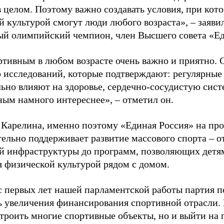
в целом. Поэтому важно создавать условия, при кот
й культурой смогут люди любого возраста», – заяви
ый олимпийский чемпион, член Высшего совета «Е
ртивным в любом возрасте очень важно и приятно. 
 исследований, которые подтверждают: регулярные
ьно влияют на здоровье, сердечно-сосудистую сист
ным намного интереснее», – отметил он.
 Карелина, именно поэтому «Единая Россия» на пр
ельно поддерживает развитие массового спорта – о
й инфраструктуры до программ, позволяющих детя
я физической культурой рядом с домом.
с первых лет нашей парламентской работы партия п
ь увеличения финансирования спортивной отрасли. 
строить многие спортивные объекты, но и выйти на 