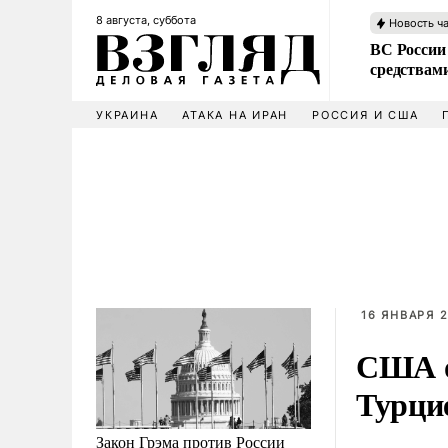
8 августа, суббота
Новость ч
ВС России 
средствам
УКРАИНА
АТАКА НА ИРАН
РОССИЯ И США
16 ЯНВАРЯ 2
США о
Турци
Закон Грэма против России