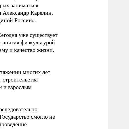
орых заниматься
л Александр Карелин,
диной России».
Сегодня уже существует
 занятия физкультурой
ему и качество жизни.
отяжении многих лет
т строительства
м и взрослым
оследовательно
Государство смогло не
проведение