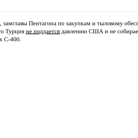
 замглавы Пентагона по закупкам и тыловому обе
что Турция
не поддается
давлению США и не собирает
х С-400.