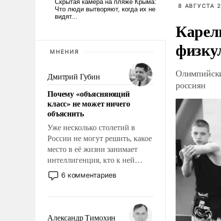
8 АВГУСТА 2
Карел
физку
МНЕНИЯ
Олимпийски
Дмитрий Губин
россиян
Почему «объясняющий
класс» не может ничего
объяснить
Уже несколько столетий в
России не могут решить, какое
место в её жизни занимает
интеллигенция, кто к ней
принадлежит, а кого из неё
6 комментариев
исключили с правом
восстановления и без оного. И
чем она отличается от просто
образованных людей. Иногда
Александр Тимохин