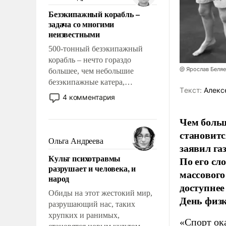
казалось, что эти вопросы
Безэкипажный корабль –
решены раз и навсегда, но –
задача со многими
нет, не решены.
неизвестными
500-тонный безэкипажный
корабль – нечто гораздо
@ Ярослав Беля
большее, чем небольшие
безэкипажные катера,
Tекст:
Алекс
применение которых уже
4 комментария
стало обыденностью. Задача по
созданию такого корабля очень
Чем больш
сложна и амбициозна. Однако
становитс
и ее реализация радикально
Ольга Андреева
заявил г
поднимет наши боевые
Культ психотравмы
По его сл
возможности.
разрушает и человека, и
массового
народ
доступнее
Обиды на этот жестокий мир,
День физ
разрушающий нас, таких
хрупких и ранимых,
«Спорт ока