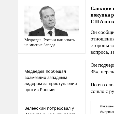
Санкции п
покупка р
США по в
Он сообщи
отношении
Медведев: России наплевать
на мнение Запада
стороны «
вопроса, з
Он подчер
Медведев пообещал
35», пере
возмездие западным
лидерам за преступления
По его сло
против России
сошло с ру
Зеленский потребовал у