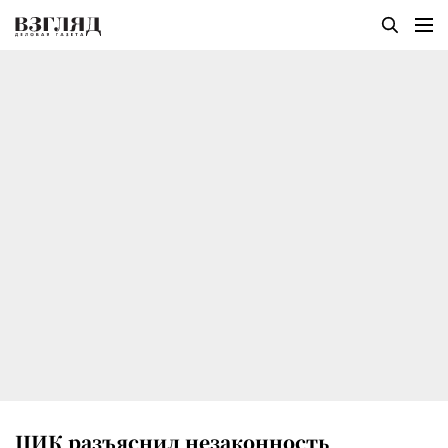
ЦИК разъяснил незаконность