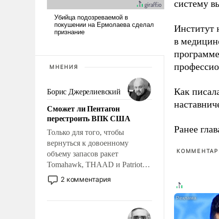
систему в
Институт 
в медицине
программе
профессио
МНЕНИЯ
Как писал
Борис Джерелиевский
наставнич
Сможет ли Пентагон
перестроить ВПК США
Ранее глав
Только для того, чтобы
вернуться к довоенному
КОММЕНТАРИ
объему запасов ракет
Tomahawk, THAAD и Patriot
США потребуется более трех
2 комментария
лет. Даже небольшая война с
Ираном опустошила
американские арсеналы.
Сложившаяся ситуация