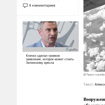
двигаемся по пути
9 комментариев
революционных изменений.
То, что несколько лет назад
было образом для
псевдонаучной фантастики,
стало всерьез обсуждаемой
идеей.
@ Пресс-служба
Tекст:
Алекс
Вооружен