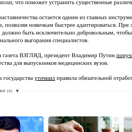
ыплат, что поможет устранить существенные различ
наставничества остается одним из главных инструм
, позволяя новичкам быстрее адаптироваться. При 
 должно быть исключительно добровольным, чтобы 
нального выгорания специалистов.
а газета ВЗГЛЯД, президент Владимир Путин
поруч
ества для выпускников медицинских вузов.
а государства
уточнил
правила обязательной отрабо
И (0)
▼
i
i