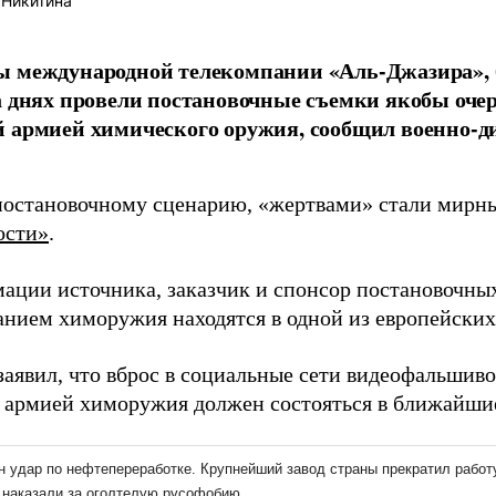
 Никитина
ы международной телекомпании «Аль-Джазира»,
а днях провели постановочные съемки якобы оче
й армией химического оружия, сообщил военно-
постановочному сценарию, «жертвами» стали мирны
ости»
.
ации источника, заказчик и спонсор постановочных
анием химоружия находятся в одной из европейских
заявил, что вброс в социальные сети видеофальшив
 армией химоружия должен состояться в ближайши