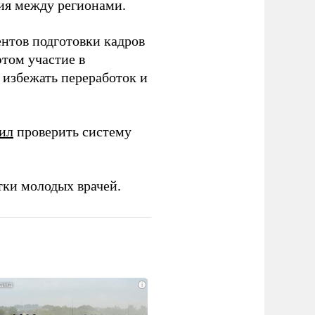
ия между регионами.
ентов подготовки кадров
этом участие в
избежать переработок и
ил
проверить систему
тки молодых врачей.
i