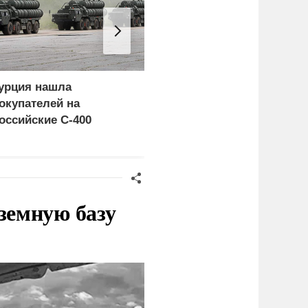
урция нашла
Пощечина всей системе
окупателей на
правосудия: что
оссийские C-400
натворил сын
украинского олигарха
земную базу