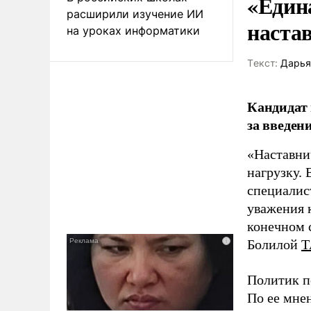
«Един
расширили изучение ИИ
наста
на уроках информатики
Tекст:
Дарья
Кандидат 
за введен
«Наставни
нагрузку. 
специалис
уважения к
конечном с
Болилой
Т
Политик п
По ее мне