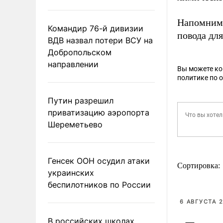
Напомним,
Командир 76-й дивизии
повода дл
ВДВ назвал потери ВСУ на
Добропольском
направлении
Вы можете к
политике по 
Путин разрешил
приватизацию аэропорта
Шереметьево
Генсек ООН осудил атаки
Сортировка:
украинских
беспилотников по России
6 АВГУСТА 2
В российских школах