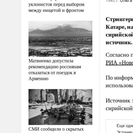
Tекст:
Ольга
уклонистов перед выбором
между нищетой и фронтом
Стрингер
Катаре, н
сирийско
источник.
Согласно 
Матвиенко допустила
РИА «Нов
рекомендацию россиянам
отказаться от поездок в
По информ
Армению
использов
Источник 
сирийской
СМИ сообщили о скрытых