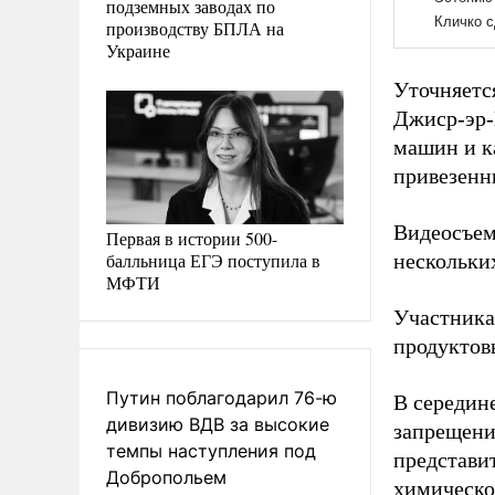
подземных заводах по
производству БПЛА на
Украине
Уточняетс
Джиср-эр-
машин и к
привезенн
Видеосъем
Первая в истории 500-
балльница ЕГЭ поступила в
нескольких
МФТИ
Участника
продуктов
Путин поблагодарил 76-ю
В середин
дивизию ВДВ за высокие
запрещени
темпы наступления под
представит
Добропольем
химическо