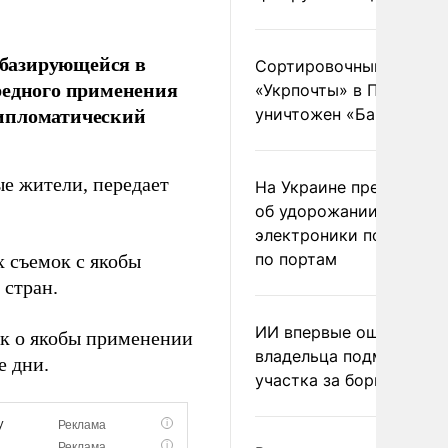
 базирующейся в
Сортировочный пункт
редного применения
«Укрпочты» в Павлогра
дипломатический
уничтожен «Бандероль
е жители, передает
На Украине предупреди
об удорожании китайс
электроники после уда
по портам
 съемок с якобы
 стран.
ИИ впервые оштрафова
ок о якобы применении
владельца подмосковн
е дни.
участка за борщевик