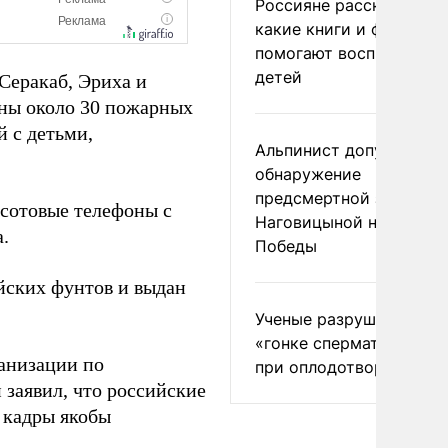
Россияне рассказали,
какие книги и фильмы
помогают воспитывать
детей
Серакаб, Эриха и
аны около 30 пожарных
 с детьми,
Альпинист допустил
обнаружение
предсмертной записки
 сотовые телефоны с
Наговицыной на пике
.
Победы
йских фунтов и выдан
Ученые разрушили миф
«гонке сперматозоидов
анизации по
при оплодотворении
заявил, что российские
о кадры якобы