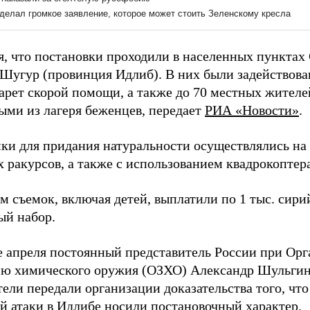
я, что постановки проходили в населенных пунктах 
Шугур (провинция Идлиб). В них были задействов
арет скорой помощи, а также до 70 местных жителей
ыми из лагеря беженцев, передает
РИА «Новости»
.
ки для придания натуральности осуществлялись на
 ракурсов, а также с использованием квадрокоптера
м съемок, включая детей, выплатили по 1 тыс. сири
ый набор.
е апреля постоянный представитель России при Орг
ю химического оружия (ОЗХО) Александр Шульгин 
ели передали организации доказательства того, чт
й атаки в Идлибе
носили постановочный характер
.