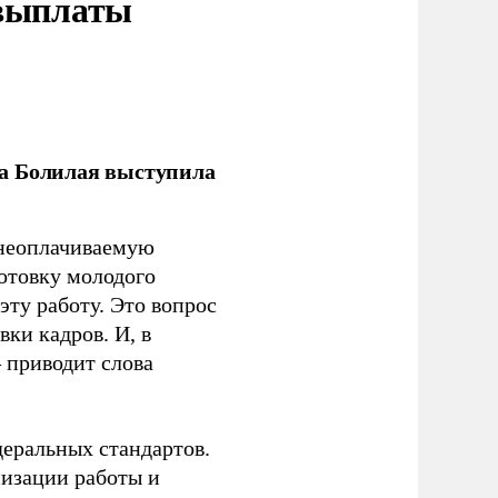
 выплаты
ла Болилая выступила
 неоплачиваемую
готовку молодого
ту работу. Это вопрос
ки кадров. И, в
– приводит слова
еральных стандартов.
низации работы и