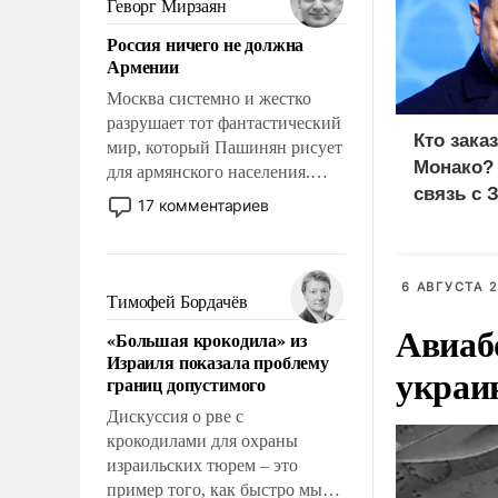
Геворг Мирзаян
означает многолетний период
Россия ничего не должна
уязвимости США, например,
Армении
перед Китаем.
Москва системно и жестко
разрушает тот фантастический
Кто зака
мир, который Пашинян рисует
Монако?
для армянского населения.
связь с 
Мир, где политические
17 комментариев
прожекты будут безусловно
оплачиваться за счет
российских
6 АВГУСТА 2
налогоплательщиков и где
Тимофей Бордачёв
Еревану за свои поступки не
Авиаб
«Большая крокодила» из
нужно отвечать.
Израиля показала проблему
украи
границ допустимого
Дискуссия о рве с
крокодилами для охраны
израильских тюрем – это
пример того, как быстро мы