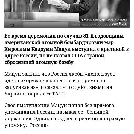
Фото: Kenjiro Matsuo/AFLO/Global
Look Press
Во время церемонии по случаю 81-й годовщины
американской атомной бомбардировки мэр
Хиросимы Кадзуми Мацуи выступил с критикой в
адрес России, но не назвал США страной,
сбросившей атомную бомбу.
Мацуи заявил, что Россия якобы «использует
ядерное оружие в качестве инструмента
запугивания», и связал это с действиями на
Украине, передает
ТАСС
.
Свое выступление Мацуи начал без прямого
упоминания России, называя ее «большой
державой». Однако позднее в речи он напрямую
упомянул Россию.