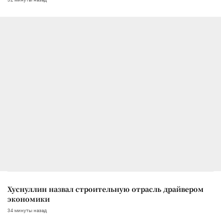
Хуснуллин назвал строительную отрасль драйвером
экономики
34 минуты назад