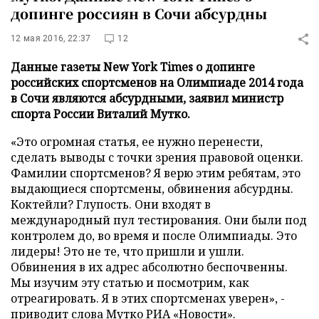
допинге россиян в Сочи абсурдны
12 мая 2016, 22:37
12
Данные газеты New York Times о допинге
российских спортсменов на Олимпиаде 2014 года
в Сочи являются абсурдными, заявил министр
спорта России Виталий Мутко.
«Это огромная статья, ее нужно перенести,
сделать выводы с точки зрения правовой оценки.
Фамилии спортсменов? Я верю этим ребятам, это
выдающиеся спортсмены, обвинения абсурдны.
Коктейли? Глупость. Они входят в
международный пул тестирования. Они были под
контролем до, во время и после Олимпиады. Это
лидеры! Это не те, что пришли и ушли.
Обвинения в их адрес абсолютно беспочвенны.
Мы изучим эту статью и посмотрим, как
отреагировать. Я в этих спортсменах уверен», -
приводит слова Мутко
РИА «Новости»
.