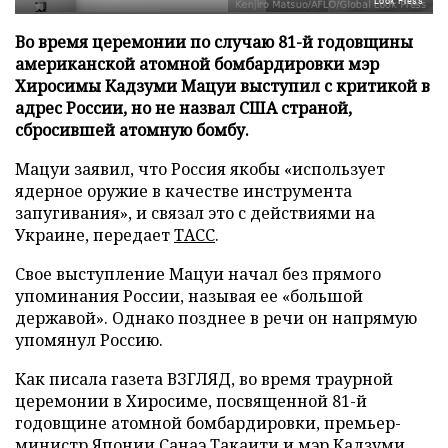
Look Press
Во время церемонии по случаю 81-й годовщины
американской атомной бомбардировки мэр
Хиросимы Кадзуми Мацуи выступил с критикой в
адрес России, но не назвал США страной,
сбросившей атомную бомбу.
Мацуи заявил, что Россия якобы «использует
ядерное оружие в качестве инструмента
запугивания», и связал это с действиями на
Украине, передает
ТАСС
.
Свое выступление Мацуи начал без прямого
упоминания России, называя ее «большой
державой». Однако позднее в речи он напрямую
упомянул Россию.
Как писала газета ВЗГЛЯД, во время траурной
церемонии в Хиросиме, посвященной 81-й
годовщине атомной бомбардировки, премьер-
министр Японии Санаэ Такаити и мэр Кадзуми