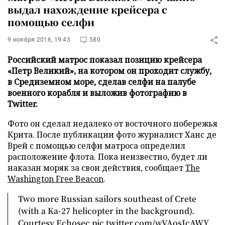
выдал нахождение крейсера с
помощью селфи
9 ноября 2016, 19:43
580
Российский матрос показал позицию крейсера
«Петр Великий», на котором он проходит службу,
в Средиземном море, сделав селфи на палубе
военного корабля и выложив фотографию в
Twitter.
Фото он сделал недалеко от восточного побережья
Крита. После публикации фото журналист Ханс де
Врей с помощью селфи матроса определил
расположение флота. Пока неизвестно, будет ли
наказан моряк за свои действия, сообщает
The
Washington Free Beacon
.
Two more Russian sailors southeast of Crete
(with a Ka-27 helicopter in the background).
Courtesy Echosec
pic.twitter.com/wVAosJcAWY