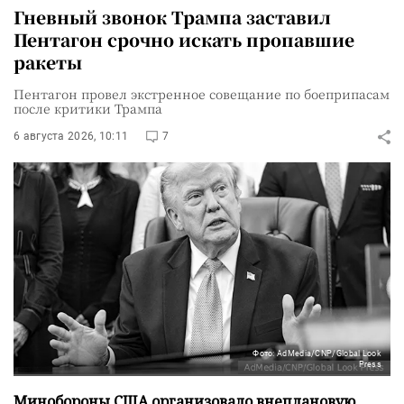
Гневный звонок Трампа заставил
Пентагон срочно искать пропавшие
ракеты
Пентагон провел экстренное совещание по боеприпасам
после критики Трампа
6 августа 2026, 10:11
7
Фото: AdMedia/CNP/Global Look
Press
Минобороны США организовало внеплановую