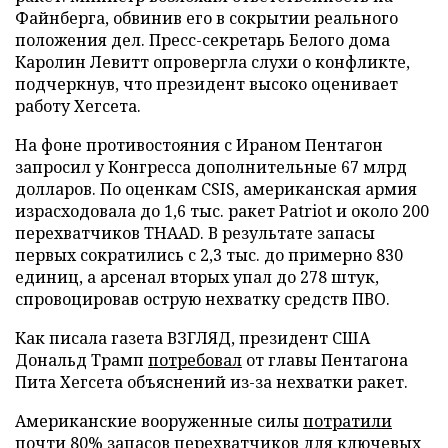
Файнберга, обвинив его в сокрытии реального
положения дел. Пресс-секретарь Белого дома
Каролин Левитт опровергла слухи о конфликте,
подчеркнув, что президент высоко оценивает
работу Хегсета.
На фоне противостояния с Ираном Пентагон
запросил у Конгресса дополнительные 67 млрд
долларов. По оценкам CSIS, американская армия
израсходовала до 1,6 тыс. ракет Patriot и около 200
перехватчиков THAAD. В результате запасы
первых сократились с 2,3 тыс. до примерно 830
единиц, а арсенал вторых упал до 278 штук,
спровоцировав острую нехватку средств ПВО.
Как писала газета ВЗГЛЯД, президент США
Дональд Трамп
потребовал
от главы Пентагона
Пита Хегсета объяснений из-за нехватки ракет.
Американские вооруженные силы
потратили
почти 80% запасов перехватчиков для ключевых