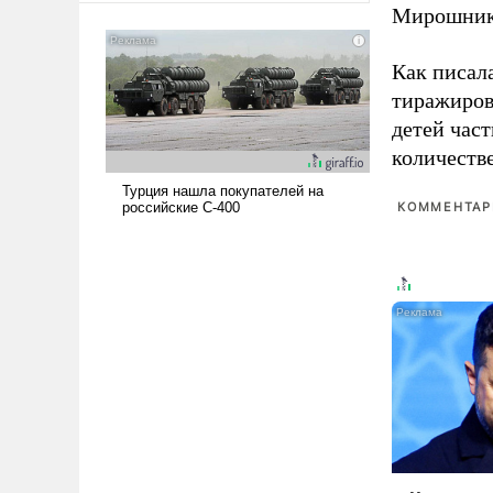
Мирошник
мужественным и твердым под
ударами судьбы, брать на себя
ответственность, помогать
Как писал
слабым, идти вперед и
тиражиров
адаптироваться.
детей час
количеств
КОММЕНТАРИ