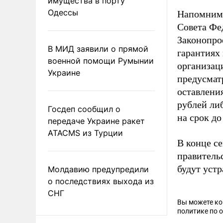
имущества в порту
Одессы
Напомним,
Совета Ф
Законопро
В МИД заявили о прямой
гарантиях
военной помощи Румынии
организац
Украине
предусмат
оставления
рублей ли
Госдеп сообщил о
на срок до
передаче Украине ракет
ATACMS из Турции
В конце с
правитель
будут уст
Молдавию предупредили
о последствиях выхода из
СНГ
Вы можете к
политике по 