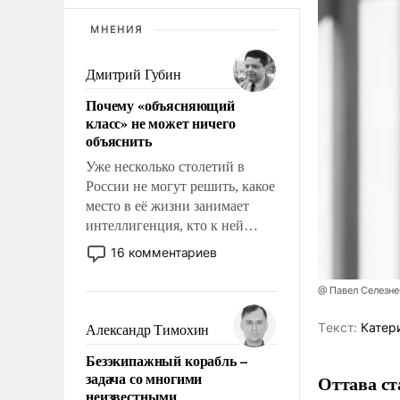
МНЕНИЯ
Дмитрий Губин
Почему «объясняющий
класс» не может ничего
объяснить
Уже несколько столетий в
России не могут решить, какое
место в её жизни занимает
интеллигенция, кто к ней
принадлежит, а кого из неё
16 комментариев
исключили с правом
восстановления и без оного. И
@ Павел Селезн
чем она отличается от просто
образованных людей. Иногда
Tекст:
Катер
Александр Тимохин
казалось, что эти вопросы
Безэкипажный корабль –
решены раз и навсегда, но –
задача со многими
Оттава с
нет, не решены.
неизвестными