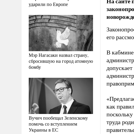
На сайте 
ударили по Европе
законопро
новорожде
Законопро
его рассм
В кабмине
Мэр Нагасаки назвал страну,
администр
сбросившую на город атомную
бомбу
допускает
администр
правоприм
«Предлага
как прави
поскольку
Вучич пообещал Зеленскому
труда род
помочь со вступлением
Украины в ЕС
правительс