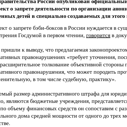
правительства России опубликован официальный
ект о запрете деятельности по организации анон
нных детей в специально создаваемых для этого 
ект о запрете бэби-боксов в России нуждается в су
отрения Госдумой в первом чтении,
говорится
в доку
 пришли к выводу, что предлагаемая законопроектом
ативных правонарушениях «требует уточнения, пос
 расширительное толкование объективной стороны 
ативного правонарушения, что может породить пр
енительную, в том числе судебную, практику».
емый размер административного штрафа для юриди
ло, являются бюджетные учреждения, представляетс
 по объему финансовых средств он сопоставим с ра
ильного дома средней мощности от одного до трех м
тве.