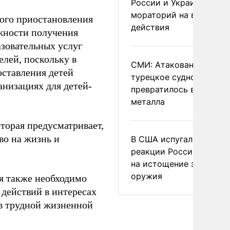
России и Украине
мораторий на военные
ного приостановления
действия
жности получения
зовательных услуг
елей, поскольку в
СМИ: Атакованное ВСУ
оставления детей
турецкое судно
анизациях для детей-
превратилось в груду
металла
оторая предусматривает,
во на жизнь и
В США испугались
реакции России и Кита
на истощение запасов
оружия
я также необходимо
действий в интересах
в трудной жизненной