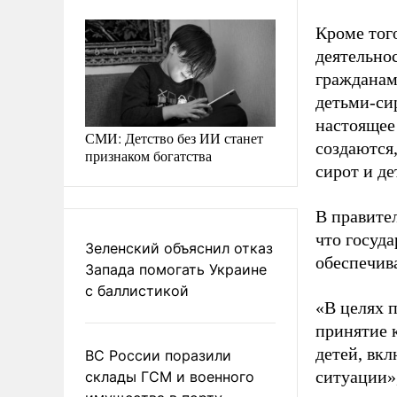
Кроме тог
деятельно
гражданам
детьми-си
настоящее
СМИ: Детство без ИИ станет
создаются
признаком богатства
сирот и де
В правител
что госуд
Зеленский объяснил отказ
обеспечив
Запада помогать Украине
с баллистикой
«В целях 
принятие 
детей, вк
ВС России поразили
ситуации»,
склады ГСМ и военного