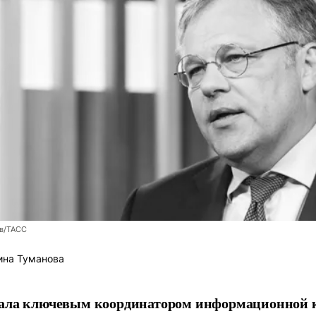
ев/ТАСС
ина Туманова
тала ключевым координатором информационной 