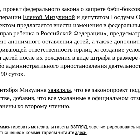
 проект федерального закона о запрете бэби-боксо
едерации
Еленой Мизулиной
и депутатом Госдумы 
ектом предлагается внести изменения в федеральн
 прав ребенка в Российской Федерации», предусмат
ию анонимного оставления детей, а также дополнит
ривающей ответственность юрлиц за создание усло
 детей после их рождения в виде штрафа в размере 
бо административного приостановления деятельнос
 90 суток.
ентября Мизулина
заявляла
, что ее законопроект по
стве, добавив, что все указанные в официальном от
ранены ко второму чтению.
омментировать материалы газеты ВЗГЛЯД,
зарегистрировавшись
на
отношению к комментариям читайте
здесь
.