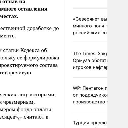
 отзыв на
имного оставления
местах.
«Северяне» вывели с
минного поля пленных
щественной доработке до
российских солдат
менте.
 статьи Кодекса об
The Times: Закрытие
кольку ее формулировка
Ормуза обогатило новы
проектируемого состава
игроков нефтерынка
отиворечивую
WP: Пентагон потребов
ческих лиц, которыми,
от подрядчиков ускори
я чрезмерным,
производство оружия
змером фонда оплаты
есяцев»,– считают в
Турция предложила