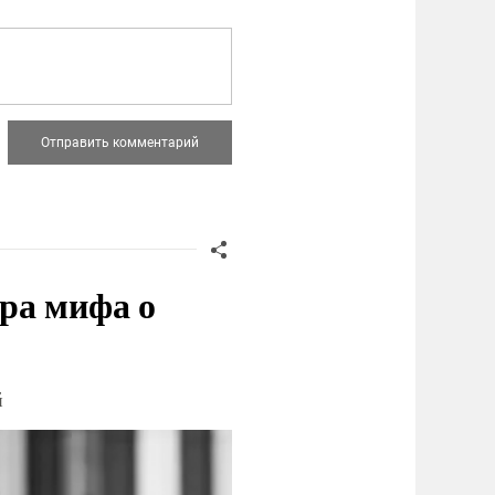
ра мифа о
й