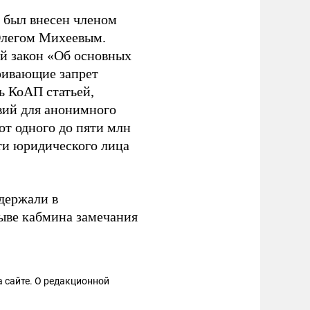
в был внесен членом
Олегом Михеевым.
ый закон «Об основных
ривающие запрет
ь КоАП статьей,
вий для анонимного
от одного до пяти млн
ти юридического лица
ддержали в
зыве кабмина замечания
 сайте. О редакционной