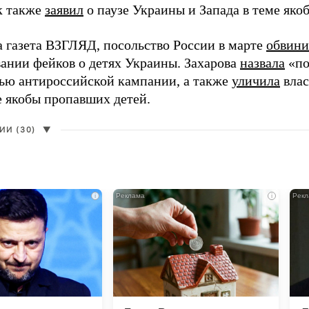
 также
заявил
о паузе Украины и Запада в теме як
а газета ВЗГЛЯД, посольство России в марте
обвини
ании фейков о детях Украины. Захарова
назвала
«по
тью антироссийской кампании, а также
уличила
влас
е якобы пропавших детей.
И (30)
▼
i
i