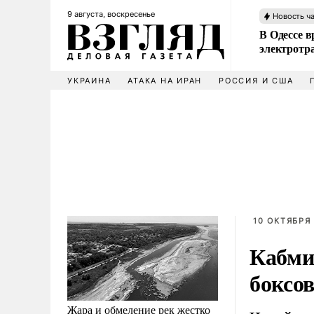
9 августа, воскресенье
Новость ч
В Одессе в
электротр
УКРАИНА
АТАКА НА ИРАН
РОССИЯ И США
10 ОКТЯБРЯ 
Кабмин
боксо
Жара и обмеление рек жестко