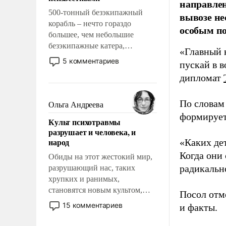
направле
500-тонный безэкипажный
вывозе не
корабль – нечто гораздо
особым п
большее, чем небольшие
безэкипажные катера,
«Главный к
применение которых уже
5 комментариев
пускай в в
стало обыденностью. Задача по
дипломат
созданию такого корабля очень
сложна и амбициозна. Однако
и ее реализация радикально
По словам
Ольга Андреева
поднимет наши боевые
формирует
Культ психотравмы
возможности.
разрушает и человека, и
народ
«Каких де
Когда они 
Обиды на этот жестокий мир,
радикальн
разрушающий нас, таких
хрупких и ранимых,
становятся новым культом,
Посол отм
постепенно вытесняя и
15 комментариев
и факты.
отменяя традиционное
требование к человеку – быть