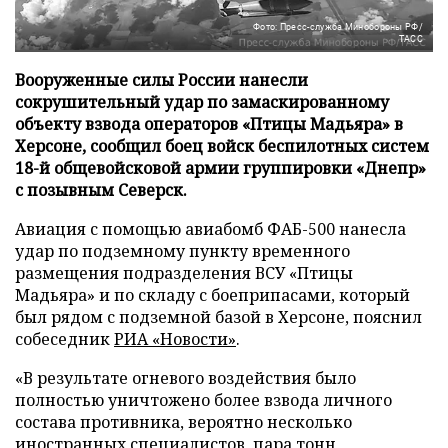
Фото: Пресс-служба Минобороны РФ/
ТАСС
Вооруженные силы России нанесли
сокрушительный удар по замаскированному
объекту взвода операторов «Птицы Мадьяра» в
Херсоне, сообщил боец войск беспилотных систем
18-й общевойсковой армии группировки «Днепр»
с позывным Северск.
Авиация с помощью авиабомб ФАБ-500 нанесла
удар по подземному пункту временного
размещения подразделения ВСУ «Птицы
Мадьяра» и по складу с боеприпасами, который
был рядом с подземной базой в Херсоне, пояснил
собеседник
РИА «Новости»
.
«В результате огневого воздействия было
полностью уничтожено более взвода личного
состава противника, вероятно несколько
иностранных специалистов, пара тонн