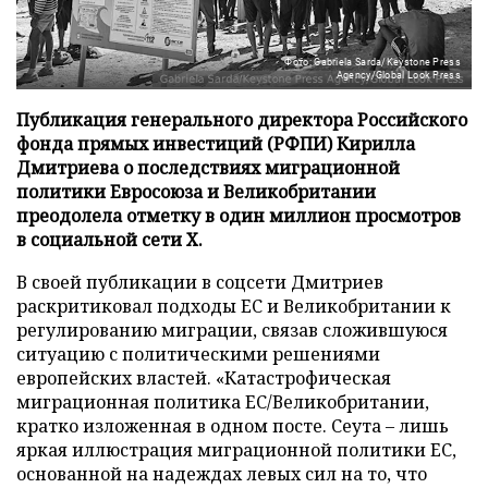
Фото: Gabriela Sarda/Keystone Press
Agency/Global Look Press
Публикация генерального директора Российского
фонда прямых инвестиций (РФПИ) Кирилла
Дмитриева о последствиях миграционной
политики Евросоюза и Великобритании
преодолела отметку в один миллион просмотров
в социальной сети X.
В своей публикации в соцсети Дмитриев
раскритиковал подходы ЕС и Великобритании к
регулированию миграции, связав сложившуюся
ситуацию с политическими решениями
европейских властей. «Катастрофическая
миграционная политика ЕС/Великобритании,
кратко изложенная в одном посте. Сеута – лишь
яркая иллюстрация миграционной политики ЕС,
основанной на надеждах левых сил на то, что