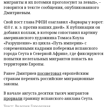
мигранты и их потомки проголосуют за левых», –
говорится в тексте сообщения, опубликованного
Дмитриевым.
Свой пост глава РФПИ озаглавил «Варвары у ворот:
410 г. н. э. против наших дней». К публикации он
добавил коллаж, в котором сопоставил картину
американского художника Томаса Коула
«Разрушение» из цикла «Путь империи» с
современными кадрами побережья испанского
города Сеута в Северной Африке, где фиксируются
попытки нелегальных мигрантов попасть на
территорию Европы.
Ранее Дмитриев
посоветовал
европейским
странам перенять российские миграционные
законы.
В начале августа десятки тысяч мигрантов
прорвали
границу испанского анклава Сеута.
Текст: Валерия Городецкая