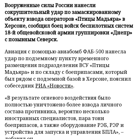
Вооруженные силы России нанесли
сокрушительный удар по замаскированному
объекту взвода операторов «Птицы Мадьяра» в
Херсоне, сообщил боец войск беспилотных систем
18-й общевойсковой армии группировки «Днепр»
с позывным Северск.
Авиация с помощью авиабомб ФАБ-500 нанесла
удар по подземному пункту временного
размещения подразделения ВСУ «Птицы
Мадьяра» и по складу с боеприпасами, который
был рядом с подземной базой в Херсоне, пояснил
собеседник
РИА «Новости»
.
«В результате огневого воздействия было
полностью уничтожено более взвода личного
состава противника, вероятно несколько
иностранных специалистов, пара тонн
боеприпасов, а также оборудование РЭБ, РЭР и
устройства для запуска и управления БПЛА», –
добавил он.