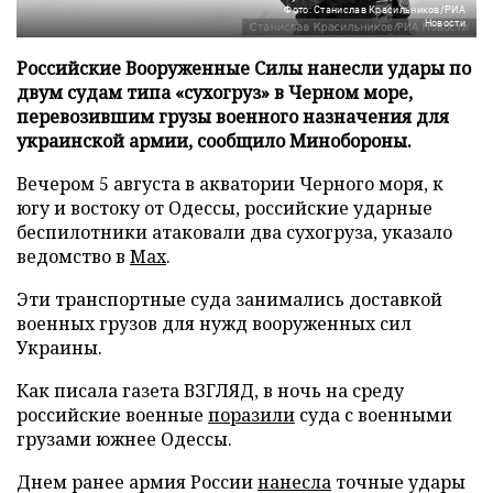
Фото: Станислав Красильников/РИА
Новости
Российские Вооруженные Силы нанесли удары по
двум судам типа «сухогруз» в Черном море,
перевозившим грузы военного назначения для
украинской армии, сообщило Минобороны.
Вечером 5 августа в акватории Черного моря, к
югу и востоку от Одессы, российские ударные
беспилотники атаковали два сухогруза, указало
ведомство в
Max
.
Эти транспортные суда занимались доставкой
военных грузов для нужд вооруженных сил
Украины.
Как писала газета ВЗГЛЯД, в ночь на среду
российские военные
поразили
суда с военными
грузами южнее Одессы.
Днем ранее армия России
нанесла
точные удары