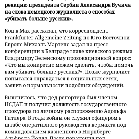
реакцию президента Сербии Александра Вучича
на слова немецкого журналиста о способах
«убивать больше русских».
Коц в
Мах
рассказал, что корреспондент
Frankfurter Allgemeine Zeitung по Юго-Восточной
Европе Михаэль Мартенс задал на пресс-
конференции в Белграде главе киевского режима
Владимиру Зеленскому провокационный вопрос:
«Что мы конкретно можем сделать, чтобы помочь
вам убивать больше русских?». Позже журналист
попытался оправдаться в социальных сетях,
заявив о нормальности подобных обсуждений.
Выяснилось, что дед репортера был членом
НСДАП и получил должность государственного
прокурора по личному распоряжению Адольфа
Гитлера. В годы войны он служил офицером в
штабе оперативного руководства вермахта под
командованием казненного в Нюрнберге
Альфреда Йодля. После поражения под