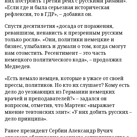
них построить Третий рейх с русскими рабами».
«Если где и была серьезная историческая
рефлексия, то в ГДР», – добавил он.
Спустя десятилетия «досада от поражения,
реваншизм, ненависть к презренным русским
только росли». «Они, политики немецкие и
бизнес, улыбались и думали о том, когда смогут
нам отомстить. Ресентимент – это часть
немецкого политического кода», – продолжил
Медведев.
«Есть немало немцев, которые в ужасе от своей
прессы, политиков. Но кто их слушает? Кому есть
дело до уезжающих из Германии немецких
врачей и преподавателей?» – задался он
вопросом, отметив, что Мартенс «выражает
мнение тевтонских элит»: «У них добить русских –
дело принципа».
Ранее президент Сербии Александр Вучич