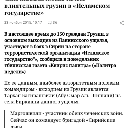
влиятельных грузин в «Исламском
государстве»
23 ноября 2015, 10:17
36
В настоящее время до 150 граждан Грузии, в
основном выходцев из Панкисского ущелья,
участвуют в боях в Сирии на стороне
террористической организации «Исламское
государство*», сообщила в понедельник
тбилисская газета «Квирис палитра» («Палитра
недели»).
По ее данным, наиболее авторитетным полевым
командиром - выходцем из Грузии является
Тархан Батирашвили (Абу Омар Аль-Шишани) из
села Биркиани данного ущелья.
Маргошвили - участник обеих чеченских войн.
Сейчас он командует бригадой «Сирийские
львы