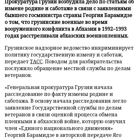
Прокуратура Грузии возбудила дело по статьям об
измене родине и саботаже в связи с заявлениями
бывшего госминистра страны Георгия Барамидзе
о том, что грузинские военные во время
вооруженного конфликта в Абхазии в 1992–1993
годах расстреливали абхазских военнопленных.
Грузинское надзорное ведомство инкриминирует
политику государственную измену и саботаж,
передает
ТАСС
. Поводом для разбирательства
послужило обращение местной службы по делам
ветеранов.
«Генеральная прокуратура Грузии начала
расследование по факту измены родине и
саботажа. В основу начала расследования легло
заявление Государственной службы по делам
ветеранов в связи оценкой процесса обмена
пленными в абхазской войне, которую озвучил
член «Единого национального движения»
Георгий Барамидзе в авторской передаче Яго