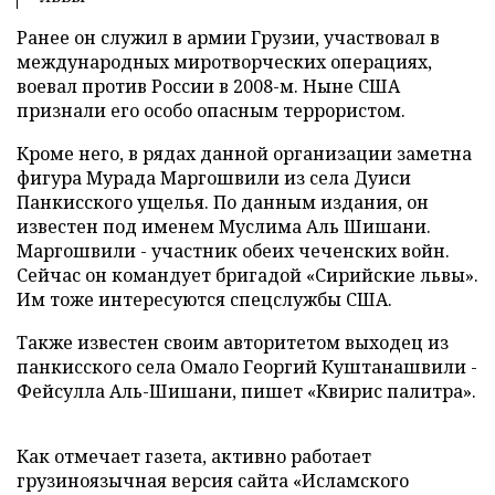
Ранее он служил в армии Грузии, участвовал в
международных миротворческих операциях,
воевал против России в 2008-м. Ныне США
признали его особо опасным террористом.
Кроме него, в рядах данной организации заметна
фигура Мурада Маргошвили из села Дуиси
Панкисского ущелья. По данным издания, он
известен под именем Муслима Аль Шишани.
Маргошвили - участник обеих чеченских войн.
Сейчас он командует бригадой «Сирийские львы».
Им тоже интересуются спецслужбы США.
Также известен своим авторитетом выходец из
панкисского села Омало Георгий Куштанашвили -
Фейсулла Аль-Шишани, пишет «Квирис палитра».
Как отмечает газета, активно работает
грузиноязычная версия сайта «Исламского