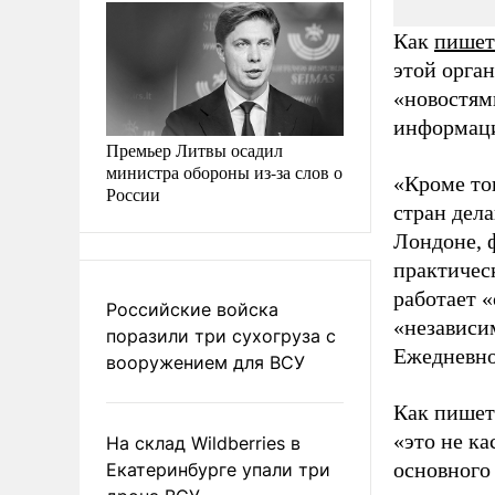
Как
пишет
этой орга
«новостям
информаци
Премьер Литвы осадил
министра обороны из-за слов о
«Кроме тог
России
стран дела
Лондоне, 
практичес
работает 
Российские войска
«независи
поразили три сухогруза с
Ежедневно
вооружением для ВСУ
Как пишет
«это не к
На склад Wildberries в
основного 
Екатеринбурге упали три