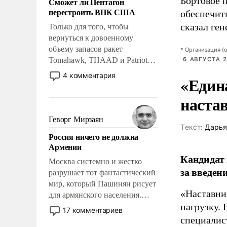
Бортовое 
Сможет ли Пентагон
слабым, идти вперед и
перестроить ВПК США
обеспечит
адаптироваться.
сказал ген
Только для того, чтобы
вернуться к довоенному
объему запасов ракет
* Организация (
Tomahawk, THAAD и Patriot
6 АВГУСТА 2
США потребуется более трех
4 комментария
«Един
лет. Даже небольшая война с
Ираном опустошила
наста
американские арсеналы.
Сложившаяся ситуация
Геворг Мирзаян
означает многолетний период
Tекст:
Дарья
Россия ничего не должна
уязвимости США, например,
Армении
перед Китаем.
Кандидат 
Москва системно и жестко
за введен
разрушает тот фантастический
мир, который Пашинян рисует
«Наставни
для армянского населения.
нагрузку. 
Мир, где политические
17 комментариев
прожекты будут безусловно
специалис