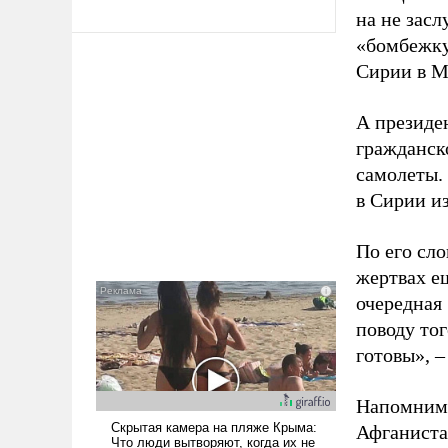
на не зас
«бомбежку
Сирии в М
А президе
гражданско
самолеты.
в Сирии и
По его сл
жертвах ещ
очередная
поводу то
готовы», –
Напомним,
Афганиста