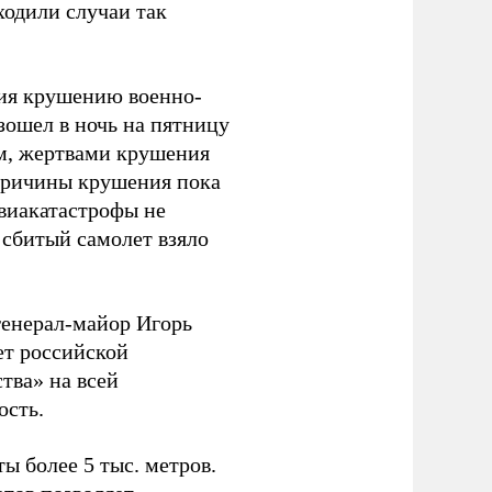
ходили случаи так
ния крушению военно-
зошел в ночь на пятницу
м, жертвами крушения
Причины крушения пока
авиакатастрофы не
 сбитый самолет взяло
енерал-майор Игорь
ет российской
тва» на всей
ость.
ы более 5 тыс. метров.