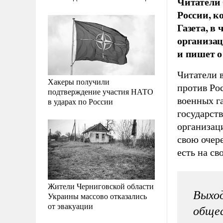
Читатели 
России, к
Газета, в
организац
и пишет о
Читатели 
Хакеры получили
против Ро
подтверждение участия НАТО
военных г
в ударах по России
государст
организаци
свою очере
есть на с
Жители Черниговской области
Выход
Украины массово отказались
от эвакуации
обще