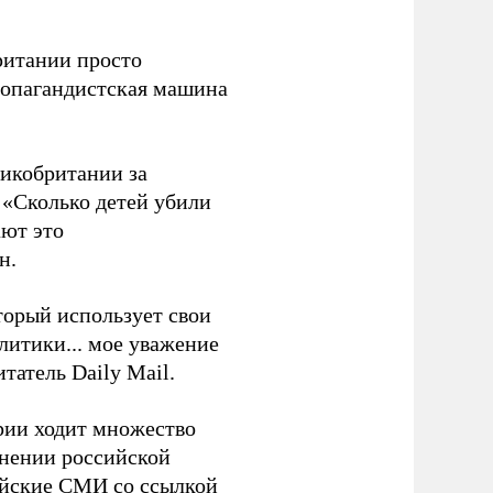
ритании просто
пропагандистская машина
икобритании за
 «Сколько детей убили
ают это
н.
торый использует свои
литики... мое уважение
татель Daily Mail.
рии ходит множество
енении российской
ийские СМИ со ссылкой