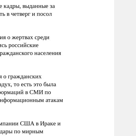
е кадры, выданные за
ь в четверг и посол
ия о жертвах среди
ись российские
гражданского населения
я о гражданских
дух, то есть это была
нформаций в СМИ по
м информационным атакам
ампании США в Ираке и
удары по мирным