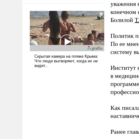
оплачиваться за счет
уважения к
российских
конечном с
налогоплательщиков и где
Болилой
Т
Еревану за свои поступки не
нужно отвечать.
Политик п
По ее мне
систему в
Институт 
в медицине
программе
профессио
Как писал
наставнич
Ранее глав