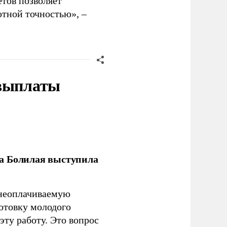
тов позволяет
тной точностью», –
 выплаты
ла Болилая выступила
 неоплачиваемую
готовку молодого
ту работу. Это вопрос