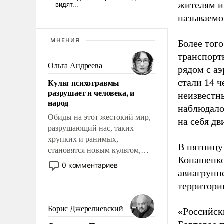
жителям и
называемо
МНЕНИЯ
Более тог
транспорт
Ольга Андреева
рядом с а
Культ психотравмы
стали 14 
разрушает и человека, и
неизвестн
народ
наблюдало
Обиды на этот жестокий мир,
на себя д
разрушающий нас, таких
хрупких и ранимых,
В пятницу
становятся новым культом,
Конашенко
постепенно вытесняя и
0 комментариев
авиагрупп
отменяя традиционное
требование к человеку – быть
территори
мужественным и твердым под
ударами судьбы, брать на себя
Борис Джерелиевский
«Российск
ответственность, помогать