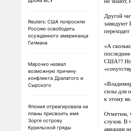
дрона ВСУ
не знают,
Другой чи
Reuters: США попросили
завидуют 
Россию освободить
переходит 
осужденного американца
Гилмана
«А скольк
последние
США?? Но 
Марочко назвал
«сопутств
возможную причину
конфликта Драпатого и
«Владимир
Сырского
силы для о
к этому ве
Япония отреагировала на
планы присвоить имя
Отметим, 
Зорге острову
слухов. В
Курильской гряды
авиации н