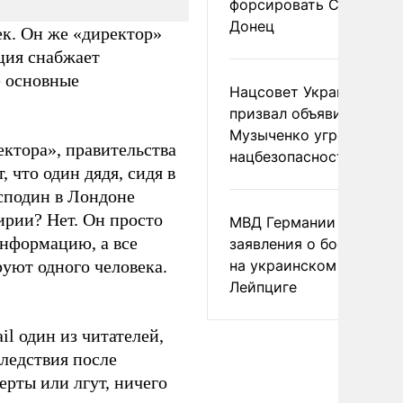
форсировать Северски
Донец
ек. Он же «директор»
ция снабжает
е основные
Нацсовет Украины по Т
призвал объявить
Музыченко угрозой
ектора», правительства
нацбезопасности
 что один дядя, сидя в
сподин в Лондоне
ирии? Нет. Он просто
МВД Германии отвергл
информацию, а все
заявления о боеприпас
уют одного человека.
на украинском самолет
Лейпциге
il один из читателей,
ледствия после
ерты или лгут, ничего