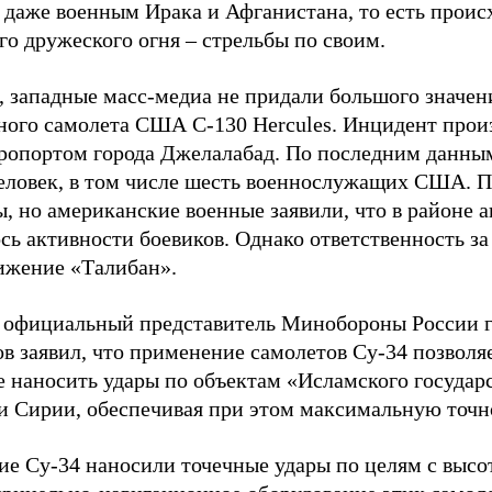
 даже военным Ирака и Афганистана, то есть проис
го дружеского огня – стрельбы по своим.
о, западные масс-медиа не придали большого значе
ного самолета США С-130 Hercules. Инцидент прои
эропортом города Джелалабад. По последним данны
человек, в том числе шесть военнослужащих США. 
ы, но американские военные заявили, что в районе 
сь активности боевиков. Однако ответственность за
вижение «Талибан».
 официальный представитель Минобороны России г
в заявил, что применение самолетов Су-34 позволя
е наносить удары по объектам «Исламского государс
и Сирии, обеспечивая при этом максимальную точн
ие Су-34 наносили точечные удары по целям с высот