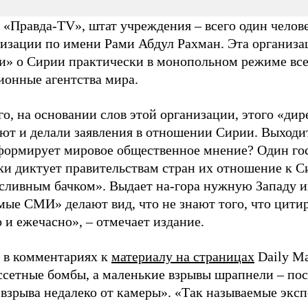
«Правда-TV», штат учреждения – всего один челов
низации по имени Рами Абдул Рахман. Эта организа
и» о Сирии практически в монопольном режиме вс
онные агентства мира.
о, на основании слов этой организации, этого «дир
ют и делали заявления в отношении Сирии. Выходит,
формирует мировое общественное мнение? Один го
ки диктует правительствам стран их отношение к С
«сливным бачком». Выдает на-гора нужную Западу 
мые СМИ» делают вид, что не знают того, что цитир
 и ежечасно», – отмечает издание.
 в комментариях к
материалу на страницах
Daily Ma
ассетные бомбы, а маленькие взрывы шрапнели – пос
взрыва недалеко от камеры». «Так называемые эксп