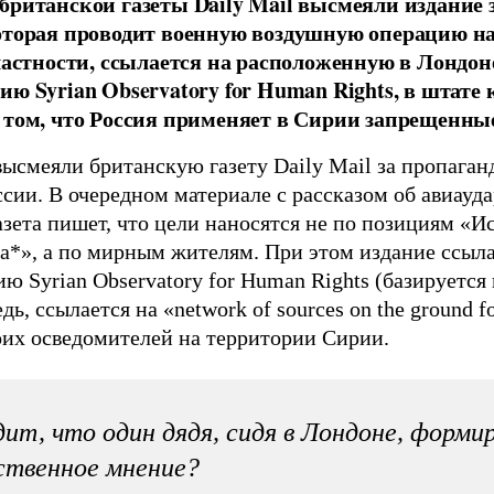
британской газеты Daily Mail высмеяли издание 
оторая проводит военную воздушную операцию н
 частности, ссылается на расположенную в Лондо
ию Syrian Observatory for Human Rights, в штате 
 том, что Россия применяет в Сирии запрещенны
высмеяли британскую газету Daily Mail за пропага
ссии. В очередном материале с рассказом об авиауд
азета пишет, что цели наносятся не по позициям «И
ва*», а по мирным жителям. При этом издание ссыл
ю Syrian Observatory for Human Rights (базируется 
дь, ссылается на «network of sources on the ground for
воих осведомителей на территории Сирии.
ит, что один дядя, сидя в Лондоне, форми
ственное мнение?