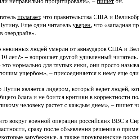
 или неправильно процитировали», –
пишет
он.
татель
полагает
, что правительства США и Великоб
Путину. Еще один читатель
уверен
, что «западная 
в овердрайв».
о невинных людей умерли от авиаударов США и Вел
 10 лет?» – вопрошает другой удивленный читатель.
это нормально для глупых янки, они просто назыв
ующим ущербом», – присоединяется к нему еще оди
 Путин является лидером, который ведет людей, ко
бщего блага и не боится критики в корректности по
ликому человеку растет с каждым днем», – пишет чи
что вокруг военной операции российских ВВС в Си
 частности, сразу после объявления решения о прим
екоторые зарубежные, а также проукраинские росс