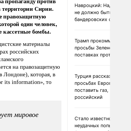
за пропаганду против
Навроцкий: Над Польш
а территории Сирии.
не должно быть
не правозащитную
бандеровских флагов
которой один человек,
е кассетные бомбы.
Трамп прокомментиров
ндистские материалы
просьбы Зеленского о
арах российских
поставках противораке
сламского
ается на правозащитную
в Лондоне), которая, в
Турция рассказала о
 its information», то
просьбах Европы
поставить газ, но не
российский
рует мировое
Стало известно о
неудачных попытках ВС