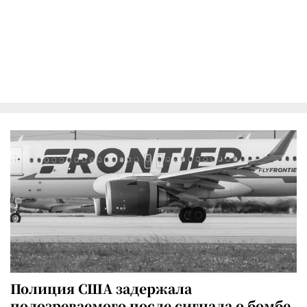
Полиция США задержала
подозреваемого после сигнала о бомбе