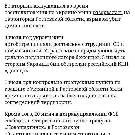
Во вторник выпущенная во время
боестолкновения на Украине мина
разорвалась
на
территории Ростовской области, взрывом убит
домашний скот.
4 июля под украинский
артобстрел
попали
ростовские сотрудники СК и
пограничники. Украинские снаряды
упали
чуть
дальше палаточного лагеря беженцев. 5 июля со
стороны Украины
был обстрелян
российский КПП
«Донецк».
1 июля три контрольно-пропускных пункта на
границе с Украиной в Ростовской области
были
временно закрыты
из-за боевых действий на
сопредельной территории.
Кроме того, 20 июня в погрануправлении ФСБ
сообщили, что российский пункт пропуска
«Новошахтинск» в Ростовской
области
пострадал
от минометного огня со