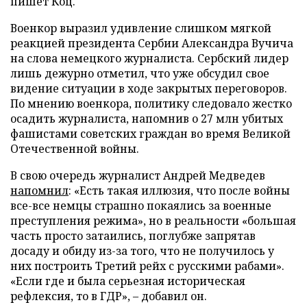
пишет Коц.
Военкор выразил удивление слишком мягкой
реакцией президента Сербии Александра Вучича
на слова немецкого журналиста. Сербский лидер
лишь дежурно отметил, что уже обсудил свое
видение ситуации в ходе закрытых переговоров.
По мнению военкора, политику следовало жестко
осадить журналиста, напомнив о 27 млн убитых
фашистами советских граждан во время Великой
Отечественной войны.
В свою очередь журналист Андрей Медведев
напомнил
: «Есть такая иллюзия, что после войны
все-все немцы страшно покаялись за военные
преступления режима», но в реальности «большая
часть просто затаились, поглубже запрятав
досаду и обиду из-за того, что не получилось у
них построить Третий рейх с русскими рабами».
«Если где и была серьезная историческая
рефлексия, то в ГДР», – добавил он.