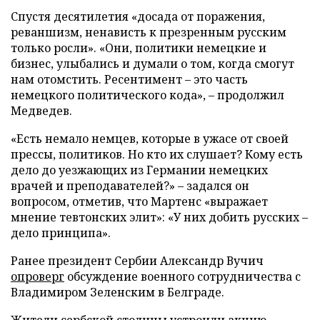
Спустя десятилетия «досада от поражения,
реваншизм, ненависть к презренным русским
только росли». «Они, политики немецкие и
бизнес, улыбались и думали о том, когда смогут
нам отомстить. Ресентимент – это часть
немецкого политического кода», – продолжил
Медведев.
«Есть немало немцев, которые в ужасе от своей
прессы, политиков. Но кто их слушает? Кому есть
дело до уезжающих из Германии немецких
врачей и преподавателей?» – задался он
вопросом, отметив, что Мартенс «выражает
мнение тевтонских элит»: «У них добить русских –
дело принципа».
Ранее президент Сербии Александр Вучич
опроверг
обсуждение военного сотрудничества с
Владимиром Зеленским в Белграде.
Жители сербской столицы
устроили
акцию