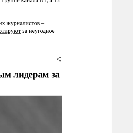
группе канала RT, а 13
их журналистов –
ртируют
за неугодное
ым лидерам за