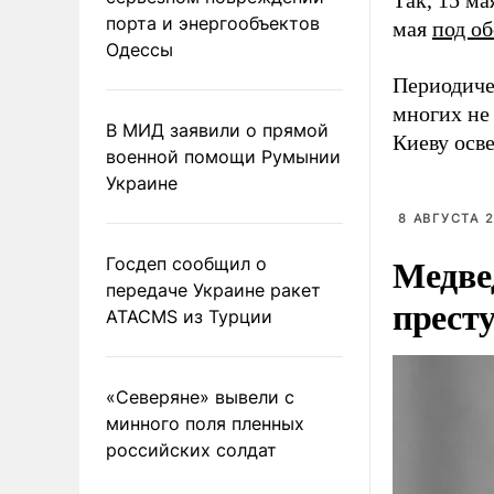
Так, 15 м
порта и энергообъектов
мая
под о
Одессы
Периодиче
многих не 
В МИД заявили о прямой
Киеву осв
военной помощи Румынии
Украине
8 АВГУСТА 2
Медве
Госдеп сообщил о
передаче Украине ракет
прест
ATACMS из Турции
«Северяне» вывели с
минного поля пленных
российских солдат