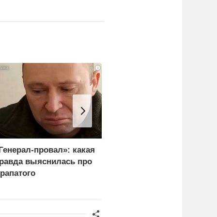
i
Генерал-провал»: какая
"Королева марафонов"
равда выяснилась про
привыкает к нищете и
рапатого
тюремной зарплате в 6,
тысяч