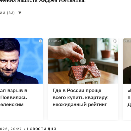
И (33)
▼
i
i
зал взрыв в
Где в России проще
«
 Появилась
всего купить квартиру:
п
Зеленским
неожиданный рейтинг
Д
026, 20:27 •
НОВОСТИ ДНЯ