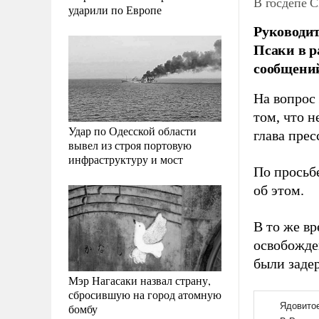
В госдепе 
ударили по Европе
Руководи
Псаки в р
сообщений
На вопрос
том, что 
Удар по Одесской области
глава прес
вывел из строя портовую
инфраструктуру и мост
По просьбе
об этом.
В то же вр
освобожде
были заде
Мэр Нагасаки назвал страну,
сбросившую на город атомную
бомбу