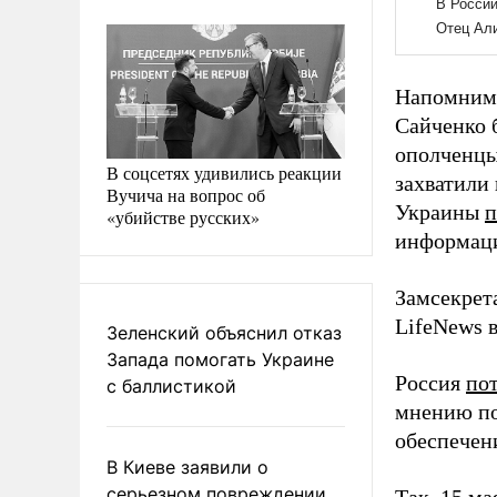
Напомним,
Сайченко
ополченцы
В соцсетях удивились реакции
захватили
Вучича на вопрос об
Украины
п
«убийстве русских»
информац
Замсекре
LifeNews 
Зеленский объяснил отказ
Запада помогать Украине
Россия
по
с баллистикой
мнению по
обеспечен
В Киеве заявили о
серьезном повреждении