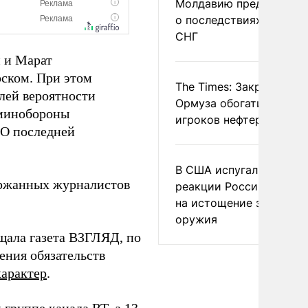
Молдавию предупреди
о последствиях выхода
СНГ
 и Марат
ском. При этом
The Times: Закрытие
лей вероятности
Ормуза обогатило новы
 минобороны
игроков нефтерынка
ПО последней
В США испугались
ржанных журналистов
реакции России и Кита
на истощение запасов
оружия
щала газета ВЗГЛЯД, по
ения обязательств
характер
.