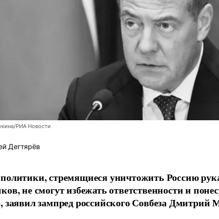
укина/РИА Новости
ей Дегтярёв
 политики, стремящиеся уничтожить Россию ру
ков, не смогут избежать ответственности и поне
, заявил зампред российского Совбеза Дмитрий М