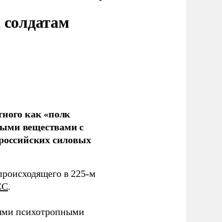
 солдатам
тного как «полк
ными веществами с
 российских силовых
происходящего в 225-м
СС
.
ными психотропными