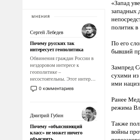
«Запад уве
западных 
МНЕНИЯ
непосредс
политик в
Сергей Лебедев
Почему русских так
По его сло
интересует геополитика
бывший пр
Обвинения граждан России в
нездоровом интересе к
Зампред Со
геополитике –
сухими из
несостоятельны. Этот интерес
ими нациз
рационален и прагматичен. Он
0 комментариев
обусловлен тысячелетним
Ранее Мед
опытом выживания в крайне
непростых условиях и
режима Вл
фундаментальным знанием,
Дмитрий Губин
что мировая политика имеет
Также по
Почему «объясняющий
свойство заявляться на порог
войны про
класс» не может ничего
нашего дома.
объяснить
перезахор