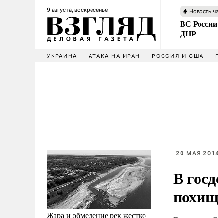
9 августа, воскресенье
Новость ч
ВС России
ДНР
УКРАИНА
АТАКА НА ИРАН
РОССИЯ И США
20 МАЯ 2014
В госд
похищ
Жара и обмеление рек жестко