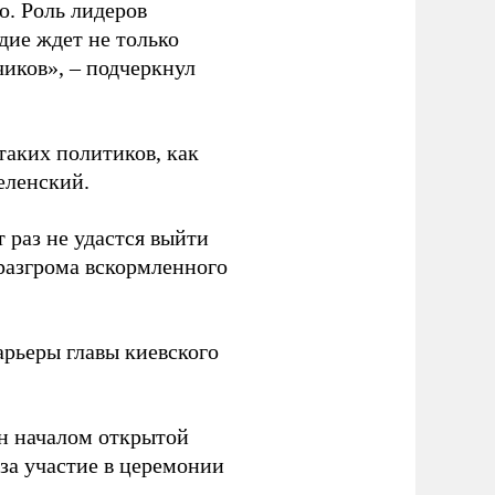
о. Роль лидеров
дие ждет не только
чиков», – подчеркнул
таких политиков, как
еленский.
 раз не удастся выйти
 разгрома вскормленного
рьеры главы киевского
н началом открытой
за участие в церемонии