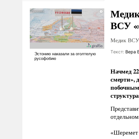
сложна и амбициозна. Однако
Медик
и ее реализация радикально
поднимет наши боевые
ВСУ «
возможности.
Медик ВСУ 
Tекст:
Вера 
Начмед 22
смерти»,
побочным 
структура
Представи
отдельном
«Шеремет 