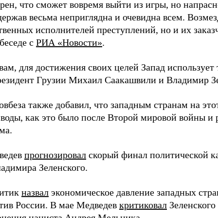
рен, что сможет вовремя выйти из игры, но напрасн
держав весьма неприглядна и очевидна всем. Возмез
твенных исполнителей преступлений, но и их заказ
 беседе с
РИА «Новости»
.
вам, для достижения своих целей Запад использует 
езидент Грузии Михаил Саакашвили и Владимир З
вбеза также добавил, что западным странам на этот
 воды, как это было после Второй мировой войны и
ма.
ведев
прогнозировал
скорый финал политической ка
адимира Зеленского.
литик
назвал
экономическое давление западных стра
тив России. В мае Медведев
критиковал
Зеленского 
онения нациста Андрея Мельника.