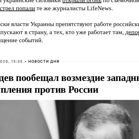
ая украинские силовики
открыли огонь
по съемочной 
бстрел попали
те же журналисты LifeNews.
ски власти Украины препятствуют работе российск
пускают в страну, а тех, кто уже работает там,
депо
ещение событий.
026, 15:35 •
НОВОСТИ ДНЯ
дев пообещал возмездие западн
упления против России