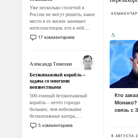
Уже несколько столетий в
КОММЕНТАРИ
России не могут решить, какое
место в ее жизни занимает
интеллигенция, кто к ней
принадлежит, а кого из нее
17 комментариев
исключили с правом
восстановления и без оного. И
чем она отличается от просто
образованных людей. Иногда
Александр Тимохин
казалось, что эти вопросы
Безэкипажный корабль –
решены раз и навсегда, но –
задача со многими
нет, не решены.
неизвестными
Кто зака
500-тонный безэкипажный
корабль – нечто гораздо
Монако?
большее, чем небольшие
связь с 
безэкипажные катера,
применение которых уже
5 комментариев
стало обыденностью. Задача по
созданию такого корабля очень
8 АВГУСТА 2