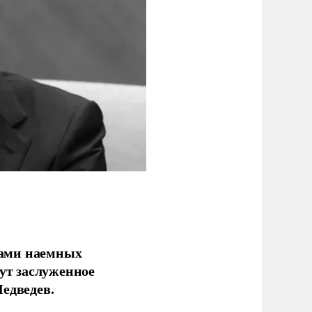
ками наемных
сут заслуженное
едведев.