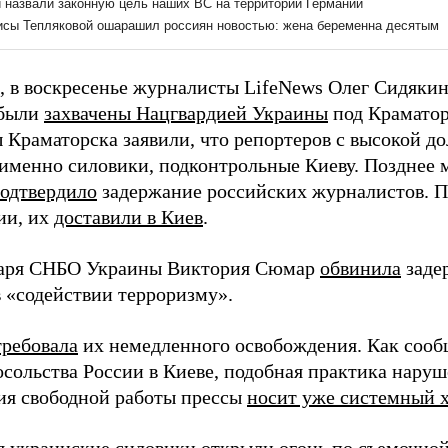
 в воскресенье журналисты LifeNews Олег Сидякин
 были
захвачены Нацгвардией Украины
под Краматор
 Краматорска заявили, что репортеров с высокой до
 именно силовики, подконтрольные Киеву. Позднее
одтвердило
задержание российских журналистов. 
ии, их
доставили в Киев
.
таря СНБО Украины Виктория Сюмар
обвинила
заде
в «содействии терроризму».
требовала
их немедленного освобождения. Как сооб
сольства России в Киеве, подобная практика наруш
ия свободной работы прессы
носит уже системный 