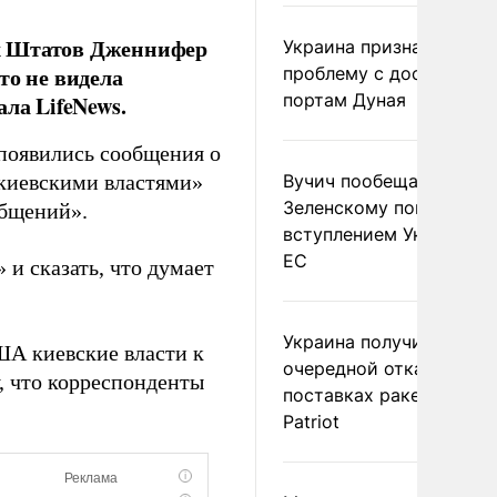
ых Штатов Дженнифер
Украина признала
то не видела
проблему с доступом к
портам Дуная
ла LifeNews.
 «появились сообщения о
 киевскими властями»
Вучич пообещал
Зеленскому помочь со
общений».
вступлением Украины в
ЕС
 и сказать, что думает
Украина получила
США киевские власти к
очередной отказ в
, что корреспонденты
поставках ракет для
Patriot