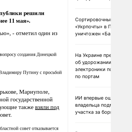
спублики решили
нее 11 мая».
Сортировочный пункт
«Укрпочты» в Павлогра
ью», - отметил один из
уничтожен «Бандероль
вопросу создания Донецкой
На Украине предупреди
об удорожании китайс
электроники после уда
 Владимиру Путину с просьбой
по портам
рькове, Мариуполе,
ИИ впервые оштрафова
ной государственной
владельца подмосковн
гующие также
взяли под
участка за борщевик
овет.
бластной совет отказывается