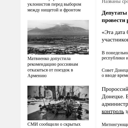
Названы ср
уклонистов перед выбором
между нищетой и фронтом
Депутаты 
провести 
«Эта дата 
участнико
В понедельн
Матвиенко допустила
республики и
рекомендацию россиянам
отказаться от поездок в
Совет Донец
Армению
о вводе врем
Пророссий
Донецке. 
админист
контроль
з
СМИ сообщили о скрытых
Митингующие 