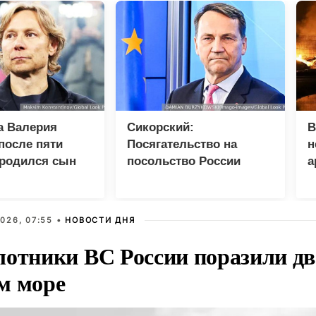
а Валерия
Сикорский:
В
после пяти
Посягательство на
н
 родился сын
посольство России
а
грозит разрывом
дипотношений
026, 07:55 •
НОВОСТИ ДНЯ
лотники ВС России поразили два
м море