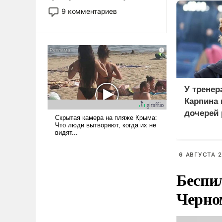
двигаемся по пути
9 комментариев
революционных изменений.
То, что несколько лет назад
было образом для
псевдонаучной фантастики,
стало всерьез обсуждаемой
идеей.
У тренер
Карпина 
дочерей
6 АВГУСТА 2
Беспи
Черно