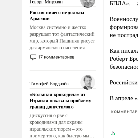
Геворг Мирзаян
БПЛА», – 
означает многолетний период
Россия ничего не должна
уязвимости США, например,
Армении
Военнослу
перед Китаем.
формирова
Москва системно и жестко
разрушает тот фантастический
не пострад
мир, который Пашинян рисует
для армянского населения.
Как писал
Мир, где политические
17 комментариев
Роберт Бро
прожекты будут безусловно
безопасно
оплачиваться за счет
российских
налогоплательщиков и где
Российски
Тимофей Бордачёв
Еревану за свои поступки не
«Большая крокодила» из
нужно отвечать.
В апреле 
Израиля показала проблему
границ допустимого
КОММЕНТАРИ
Дискуссия о рве с
крокодилами для охраны
израильских тюрем – это
пример того, как быстро мы