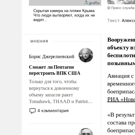
@ Пресс-служба
Tекст:
Алекс
Вооружен
МНЕНИЯ
объекту в
беспилотн
Борис Джерелиевский
позывным
Сможет ли Пентагон
перестроить ВПК США
Авиация с
Только для того, чтобы
временног
вернуться к довоенному
боеприпас
объему запасов ракет
РИА «Нов
Tomahawk, THAAD и Patriot
США потребуется более трех
4 комментария
«В резуль
лет. Даже небольшая война с
Ираном опустошила
состава п
американские арсеналы.
боеприпасо
Сложившаяся ситуация