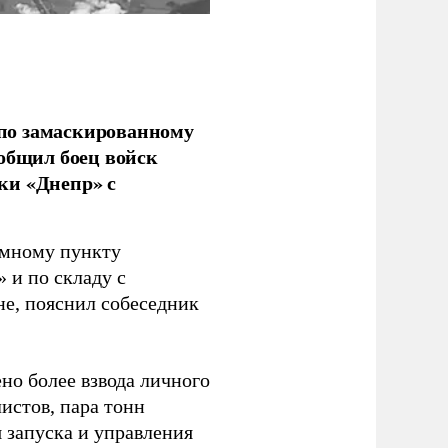
по замаскированному
ообщил боец войск
ки «Днепр» с
емному пункту
 и по складу с
не, пояснил собеседник
но более взвода личного
истов, пара тонн
я запуска и управления