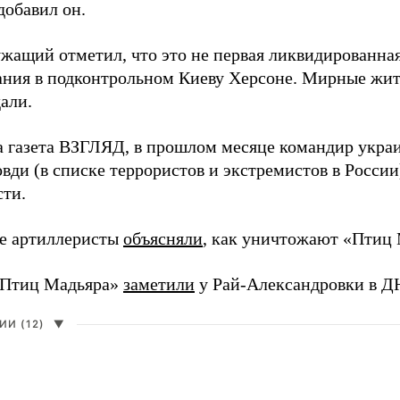
добавил он.
жащий отметил, что это не первая ликвидированная
ния в подконтрольном Киеву Херсоне. Мирные жите
али.
а газета ВЗГЛЯД, в прошлом месяце командир укра
вди (в списке террористов и экстремистов в Росси
сти.
е артиллеристы
объясняли
, как уничтожают «Птиц 
«Птиц Мадьяра»
заметили
у Рай-Александровки в Д
И (12)
▼