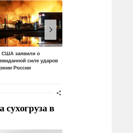
 США заявили о
Поляки кулаками
евиданной силе ударов
выгоняют из своей
рмии России
страны украинцев
 сухогруза в