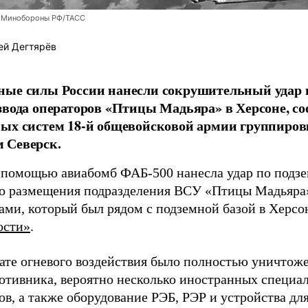
 Минобороны РФ/ТАСС
ей Дегтярёв
ные силы России нанесли сокрушительный удар 
звода операторов «Птицы Мадьяра» в Херсоне, с
ых систем 18-й общевойсковой армии группиров
 Северск.
 помощью авиабомб ФАБ-500 нанесла удар по подз
о размещения подразделения ВСУ «Птицы Мадьяра»
ами, который был рядом с подземной базой в Херсо
ости»
.
тате огневого воздействия было полностью уничтоже
ротивника, вероятно несколько иностранных специал
в, а также оборудование РЭБ, РЭР и устройства дл