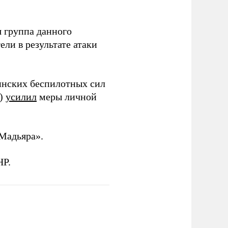
 группа данного
ли в результате атаки
инских беспилотных сил
и)
усилил
меры личной
Мадьяра».
НР.