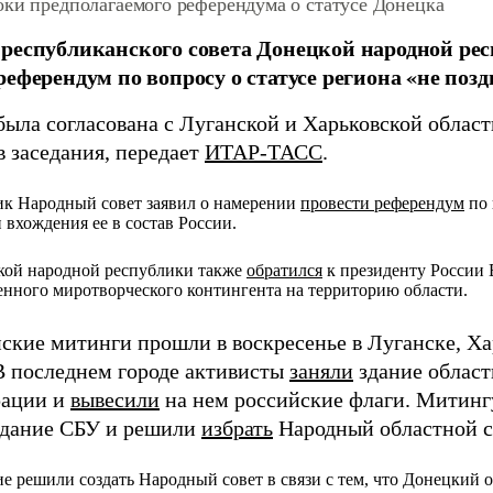
оки предполагаемого референдума о статусе Донецка
республиканского совета Донецкой народной ре
референдум по вопросу о статусе региона «не позд
была согласована с Луганской и Харьковской област
в заседания,
передает
ИТАР-ТАСС
.
ик Народный совет заявил о намерении
провести референдум
по 
 вхождения ее в состав России.
кой народной республики также
обратился
к президенту России
енного миротворческого контингента на территорию области.
ские митинги прошли в воскресенье в Луганске, Ха
В последнем городе активисты
заняли
здание област
рации и
вывесили
на нем российские флаги. Митин
дание СБУ и решили
избрать
Народный областной с
решили создать Народный совет в связи с тем, что Донецкий о