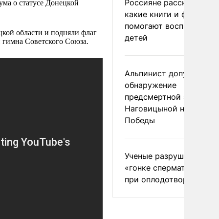
Россияне рассказали,
ума о статусе Донецкой
какие книги и фильмы
помогают воспитывать
цкой области и подняли флаг
детей
 гимна Советского Союза.
Альпинист допустил
обнаружение
предсмертной записки
Наговицыной на пике
Победы
Ученые разрушили миф
«гонке сперматозоидов
при оплодотворении