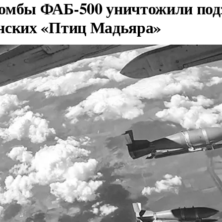
омбы ФАБ-500 уничтожили под
нских «Птиц Мадьяра»