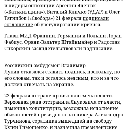
и лидеры оппозиции Арсений Яценюк
(«Батькивщина»), Виталий Кличко (УДАР) и Олег
Тягнибок («Свобода») 21 февраля
подписали
соглашение
об урегулировании кризиса.
Главы МИД Франции, Германии и Польши Лоран
Фабиус, Франк-Вальтер Штайнмайер и Радослав
Сикорский засвидетельствовали подписание.
Российский омбудсмен Владимир
Лукин
отказался
ставить подпись, поскольку, по
его словам,
так и осталось неясным
, кто и за что
должен отвечать на Украине.
22 февраля в стране произошла смена власти.
Верховная рада
отстранила Януковича от власти
,
изменила конституцию, возложила исполнение
обязанностей президента на спикера Александра
Турчинова, соратника вышедшей на свободу
Юлии Тимошенко, и назначила президентские