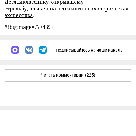
Десятикласснику, открывшему
стрельбу,
назначена психолого-психиатрическая
экспертиза
.
#{bigimage=777489}
Подписывайтесь на наши каналы
Читать комментарии
(225)