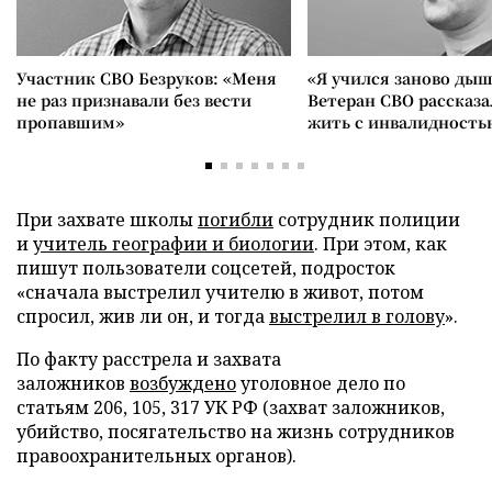
Участник СВО Безруков: «Меня
«Я учился заново дыш
не раз признавали без вести
Ветеран СВО рассказа
пропавшим»
жить с инвалидность
При захвате школы
погибли
сотрудник полиции
и
учитель географии и биологии
. При этом, как
пишут пользователи соцсетей, подросток
«сначала выстрелил учителю в живот, потом
спросил, жив ли он, и тогда
выстрелил в голову
».
По факту расстрела и захвата
заложников
возбуждено
уголовное дело по
статьям 206, 105, 317 УК РФ (захват заложников,
убийство, посягательство на жизнь сотрудников
правоохранительных органов).