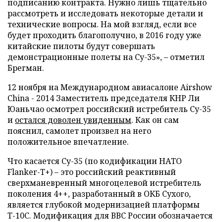
подписанию контракта. Нужно лишь тщательно
рассмотреть и исследовать некоторые детали и
технические вопросы. На мой взгляд, если все
будет проходить благополучно, в 2016 году уже
китайские пилоты будут совершать
демонстрационные полеты на Су-35», – отметил
Брегман.
12 ноября на Международном авиасалоне Airshow
Сhina - 2014 Заместитель председателя КНР Ли
Юаньчао осмотрел российский истребитель Су-35
и
остался доволен увиденным
. Как он сам
пояснил, самолет произвел на него
положительное впечатление.
Что касается Су-35 (по кодификации НАТО
Flanker-T+) – это российский реактивный
сверхманевренный многоцелевой истребитель
поколения 4++, разработанный в ОКБ Сухого,
является глубокой модернизацией платформы
Т-10С. Модификация для ВВС России обозначается