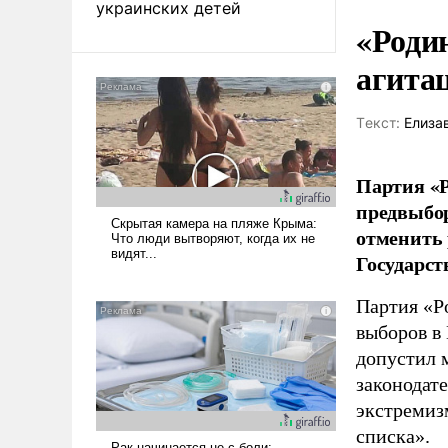
украинских детей
«Роди
агита
Tекст:
Елиза
Партия «Р
предвыбор
отменить 
Государст
Партия «Р
выборов в
допустил 
законодат
экстремиз
списка».