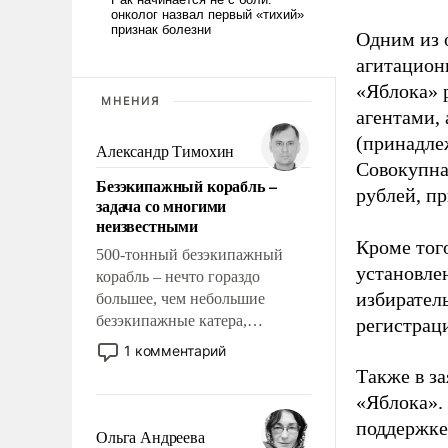
Одним из 
агитацион
«Яблока» 
МНЕНИЯ
агентами,
(принадле
Александр Тимохин
Совокупная
Безэкипажный корабль –
рублей, пр
задача со многими
неизвестными
Кроме тог
500-тонный безэкипажный
установле
корабль – нечто гораздо
избиратель
большее, чем небольшие
безэкипажные катера,
регистрац
применение которых уже
1 комментарий
стало обыденностью. Задача по
Также в з
созданию такого корабля очень
«Яблока».
сложна и амбициозна. Однако
поддержке
и ее реализация радикально
Ольга Андреева