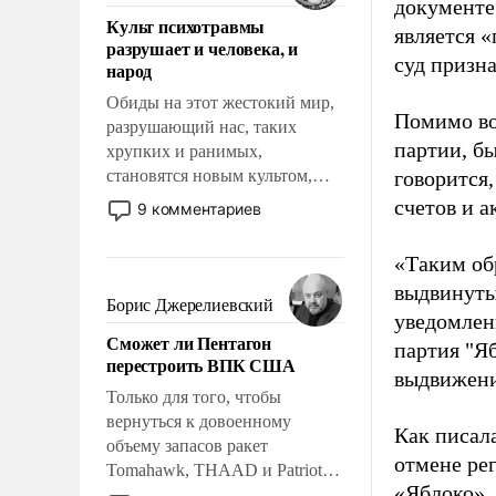
документе
поднимет наши боевые
Культ психотравмы
возможности.
является 
разрушает и человека, и
суд призн
народ
Обиды на этот жестокий мир,
Помимо во
разрушающий нас, таких
партии, б
хрупких и ранимых,
становятся новым культом,
говорится,
постепенно вытесняя и
счетов и 
9 комментариев
отменяя традиционное
требование к человеку – быть
«Таким об
мужественным и твердым под
выдвинуты
ударами судьбы, брать на себя
Борис Джерелиевский
уведомлени
ответственность, помогать
Сможет ли Пентагон
слабым, идти вперед и
партия "Я
перестроить ВПК США
адаптироваться.
выдвижения
Только для того, чтобы
вернуться к довоенному
Как писал
объему запасов ракет
отмене ре
Tomahawk, THAAD и Patriot
«Яблоко».
США потребуется более трех