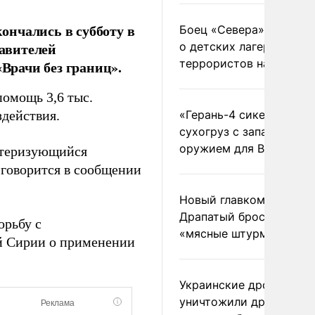
ончались в субботу в
Боец «Севера» рассказ
тавителей
о детских лагерях
террористов на Украин
рачи без границ».
помощь 3,6 тыс.
действия.
«Герань-4 сикер» пора
сухогруз с западным
оружием для ВСУ
ктеризующийся
 говорится в сообщении
Новый главком ВСУ
Драпатый бросил солда
орьбу с
«мясные штурмы»
й Сирии о применении
Украинские дроны
уничтожили друг друга