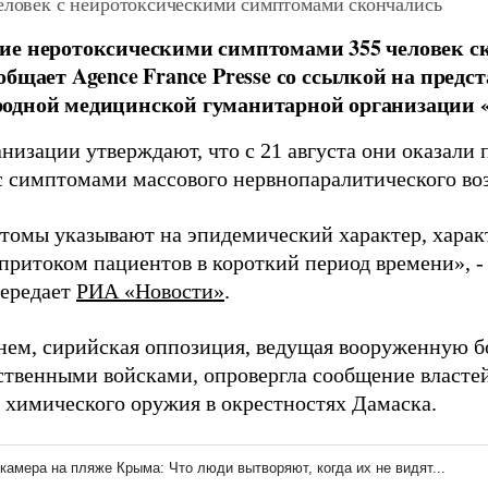
человек с нейротоксическими симптомами скончались
е неротоксическими симптомами 355 человек ск
общает Agence France Presse со ссылкой на предс
дной медицинской гуманитарной организации «В
низации утверждают, что с 21 августа они оказали 
с симптомами массового нервнопаралитического воз
томы указывают на эпидемический характер, хара
притоком пациентов в короткий период времени», -
передает
РИА «Новости»
.
нем, сирийская оппозиция, ведущая вооруженную б
ственными войсками, опровергла сообщение власте
 химического оружия в окрестностях Дамаска.