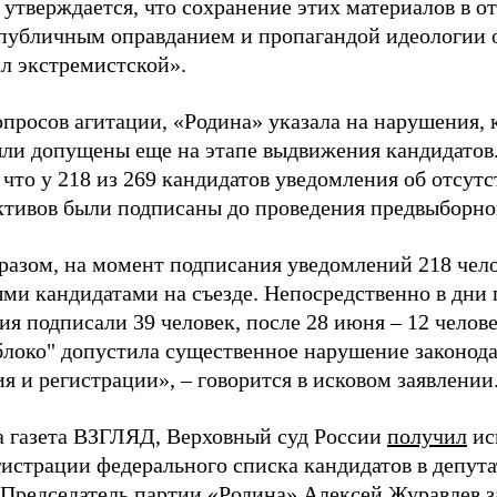
 утверждается, что сохранение этих материалов в о
«публичным оправданием и пропагандой идеологии 
ал экстремистской».
просов агитации, «Родина» указала на нарушения, 
ыли допущены еще на этапе выдвижения кандидатов. 
 что у 218 из 269 кандидатов уведомления об отсу
активов были подписаны до проведения предвыборног
разом, на момент подписания уведомлений 218 чело
ми кандидатами на съезде. Непосредственно в дни 
я подписали 39 человек, после 28 июня – 12 челов
блоко" допустила существенное нарушение законода
 и регистрации», – говорится в исковом заявлении
а газета ВЗГЛЯД, Верховный суд России
получил
ис
гистрации федерального списка кандидатов в депут
 Председатель партии «Родина» Алексей Журавлев
з