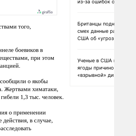
из-за ошибок оператор
Британцы подняли на
ствами того,
смех данные разведки
США об «угрозе России
ннеле боевиков в
еществами, при этом
Ученые в США назвали 
анцией.
ягоды причиной
«взрывной» диареи
 сообщили о якобы
а. Жертвами химатаки,
гибели 1,3 тыс. человек.
ния о применении
действия, в случае,
расследовать