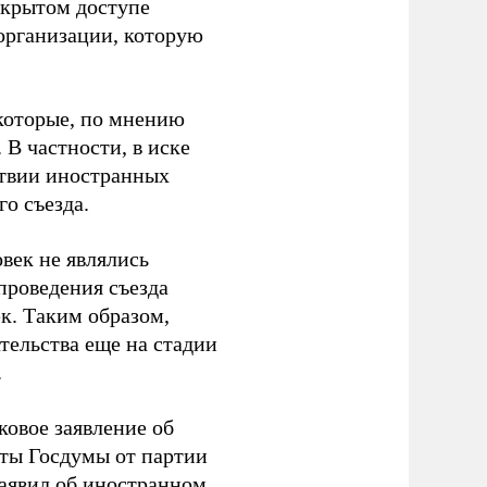
ткрытом доступе
организации, которую
которые, по мнению
В частности, в иске
тствии иностранных
о съезда.
век не являлись
проведения съезда
ек. Таким образом,
тельства еще на стадии
.
ковое заявление об
аты Госдумы от партии
аявил
об иностранном