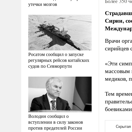
Более 350 
утечки мозгов
Страдавши
Сирии, со
Междунаро
Врачи орга
сирийцев 
Росатом сообщил о запуске
регулярных рейсов китайских
«Эти симп
судов по Севморпути
массовым 
медиков, 
Тем време
правитель
боевиками
Володин сообщил о
вступлении в силу законов
против предателей России