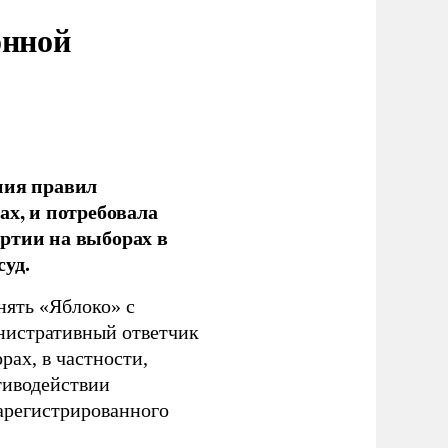
онной
ния правил
ах, и потребовала
ртии на выборах в
уд.
нять «Яблоко» с
инистративный ответчик
ах, в частности,
тиводействии
зарегистрированного