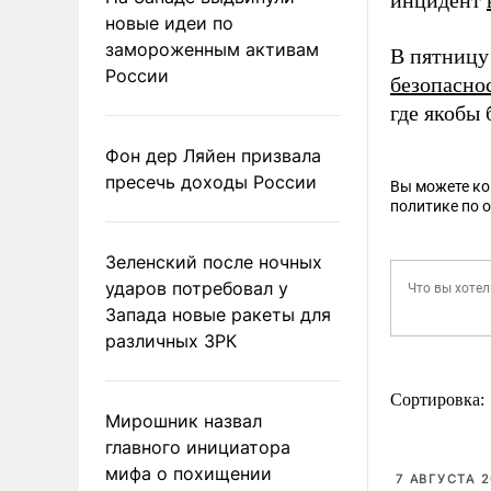
инцидент
новые идеи по
замороженным активам
В пятницу
России
безопасно
где якобы
Фон дер Ляйен призвала
пресечь доходы России
Вы можете к
политике по 
Зеленский после ночных
ударов потребовал у
Запада новые ракеты для
различных ЗРК
Сортировка:
Мирошник назвал
главного инициатора
мифа о похищении
7 АВГУСТА 2