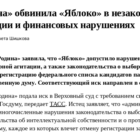
на» обвинила «Яблоко» в незак
ции и финансовых нарушениях
вета Шишкова
одина» заявила, что «Яблоко» допустило наруше
ной агитации, а также законодательства о выбор
регистрацию федерального списка кандидатов па
венную думу. Соответствующий иск направлен в с
одина» подала иск в Верховный суд с требованием с
 Госдуму, передает
ТАСС
. Истец заявляет, что «адм
многочисленные нарушения законодательства о выбор
ельства об интеллектуальной собственности и о про
му, каждое из которых влечет отмену регистрации 