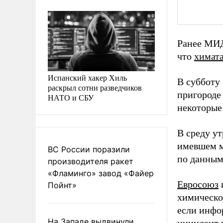
Ранее МИД 
что
химат
Испанский хакер Хиль
В субботу
раскрыл сотни разведчиков
пригороде
НАТО и СБУ
некоторые
В среду у
имевшем 
ВС России поразили
по данны
производителя ракет
«Фламинго» завод «Файер
Евросоюз
Пойнт»
химическо
если инфо
На Западе выдвинули