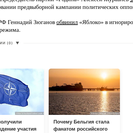
вании предвыборной кампании политических оппо
РФ Геннадий Зюганов
обвинил
«Яблоко» в игнорир
 режима.
И (0)
▼
получили
Почему Бельгия стала
дение участия
фанатом российского