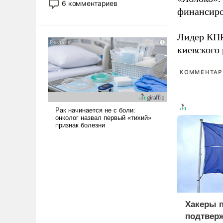
6 комментариев
лет. Даже небольшая война с
финансиро
Ираном опустошила
американские арсеналы.
Лидер КП
Сложившаяся ситуация
киевского
означает многолетний период
уязвимости США, например,
КОММЕНТАРИ
перед Китаем.
Хакеры 
подтверж