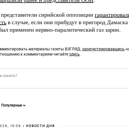
выразили ранее и представители ООН
.
 представители сирийской оппозиции
гарантирова
сть
в случае, если они прибудут в пригород Дамаска
 был применен нервно-паралитический газ зарин.
омментировать материалы газеты ВЗГЛЯД,
зарегистрировавшись
на
отношению к комментариям читайте
здесь
.
026, 16:56 •
НОВОСТИ ДНЯ