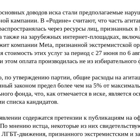
основных доводов иска стали предполагаемые нару
ной кампании. В «Родине» считают, что часть агит
распространялась через ресурсы лиц, признанных 
 а также на зарубежных интернет-площадках, включа
жит компании Meta, признанной экстремистской ор
 стоимость этих услуг за период с 27 июня по 6 ав
и этом оплата производилась не из избирательного 
о, по утверждению партии, общие расходы на агит
нный законом предел более чем на 5% от максималь
ного фонда, что, как отмечается в иске, является 
ии списка кандидатов.
аявлении содержатся претензии к публикациям на о
 По мнению истца, некоторые из них свидетельству
 ЛГБТ-движения, признанного экстремистским и з