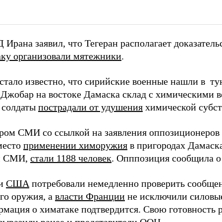
Ирана заявил, что Тегеран располагает доказатель
аку организовали мятежники
.
 стало известно, что сирийские военные нашли в ту
 Джобар на востоке Дамаска склад с химическими в
 солдаты
пострадали от удушения
химической субст
тром СМИ со ссылкой на заявления оппозиционеров
место
применении химоружия
в пригородах Дамаск
м СМИ,
стали 1188 человек
. Опппозиция сообщила о 
и
США
потребовали немедленно проверить сообще
го оружия, а
власти Франции
не исключили силовые 
рмация о химатаке подтвердится. Свою готовность 