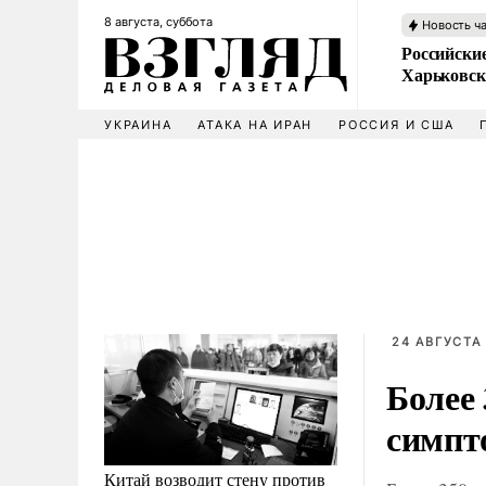
8 августа, суббота
Новость ч
Российски
Харьковск
УКРАИНА
АТАКА НА ИРАН
РОССИЯ И США
24 АВГУСТА 
Более 
симпт
Китай возводит стену против