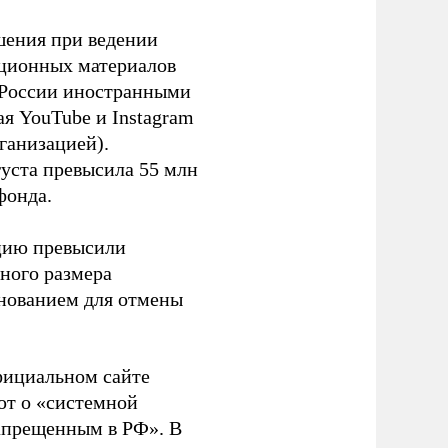
шения при ведении
ационных материалов
в России иностранными
я YouTube и Instagram
ганизацией).
густа превысила 55 млн
фонда.
ацию превысили
ного размера
основанием для отмены
фициальном сайте
ют о «системной
апрещенным в РФ». В