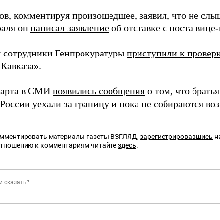
ов, комментируя произошедшее, заявил, что не слы
раля он
написал заявление
об отставке с поста вице
я сотрудники Генпрокуратуры
приступили к провер
 Кавказа».
марта в СМИ
появились сообщения
о том, что братья
России уехали за границу и пока не собираются воз
омментировать материалы газеты ВЗГЛЯД,
зарегистрировавшись
на
отношению к комментариям читайте
здесь
.