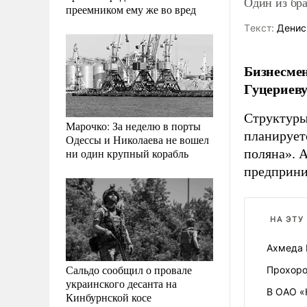
Один из бр
преемником ему же во вред
Tекст:
Денис
Бизнесмен
Гуцериеву
Структуры
Марочко: За неделю в порты
планирует
Одессы и Николаева не вошел
ни один крупный корабль
поляна». 
предприни
НА ЭТУ
Ахмеда 
Сальдо сообщил о провале
Прохоро
украинского десанта на
В ОАО «
Кинбурнской косе