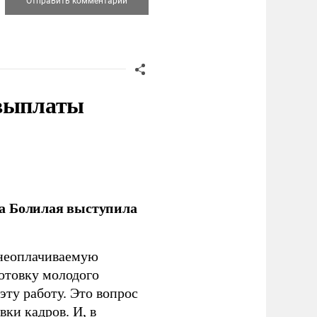
 выплаты
ла Болилая выступила
 неоплачиваемую
готовку молодого
ту работу. Это вопрос
ки кадров. И, в