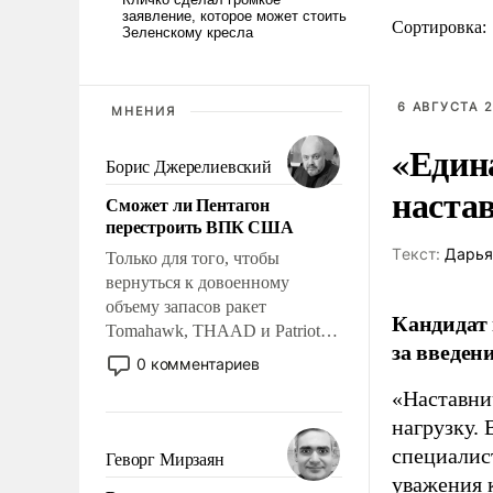
Сортировка:
6 АВГУСТА 2
МНЕНИЯ
«Един
Борис Джерелиевский
наста
Сможет ли Пентагон
перестроить ВПК США
Tекст:
Дарья
Только для того, чтобы
вернуться к довоенному
объему запасов ракет
Кандидат 
Tomahawk, THAAD и Patriot
за введен
США потребуется более трех
0 комментариев
лет. Даже небольшая война с
«Наставни
Ираном опустошила
нагрузку. 
американские арсеналы.
Сложившаяся ситуация
специалис
Геворг Мирзаян
означает многолетний период
уважения к