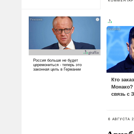
революционных изменений.
КОММЕНТАРИ
То, что несколько лет назад
было образом для
псевдонаучной фантастики,
стало всерьез обсуждаемой
идеей.
Кто зака
Монако?
связь с 
6 АВГУСТА 2