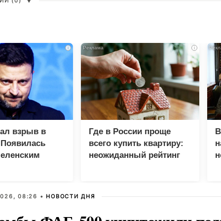
И (0)
▼
i
i
зал взрыв в
Где в России проще
В
 Появилась
всего купить квартиру:
н
Зеленским
неожиданный рейтинг
н
с
026, 08:26 •
НОВОСТИ ДНЯ