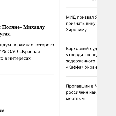
МИД призвал Японию
признать вину США за
й Поляне» Михаилу
Хиросиму
угах.
дум, в рамках которого
Верховный суд Швеции
1,4% ОАО «Красная
утвердил передачу
х в интересах
задержанного сухогруз
«Каффа» Украине
Пропавший в Черногор
россиянин найден
мертвым
ния