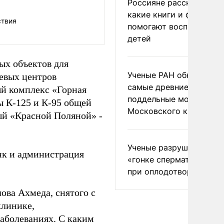
Россияне рассказали,
какие книги и фильмы
ствия
помогают воспитывать
детей
ых объектов для
Ученые РАН обнаружил
евых центров
самые древние
й комплекс «Горная
поддельные монеты
ы К-125 и К-95 общей
Московского княжеств
мый «Красной Поляной» -
Ученые разрушили миф
нк и администрация
«гонке сперматозоидов
при оплодотворении
ова Ахмеда, снятого с
клинике,
аболеваниях. С каким