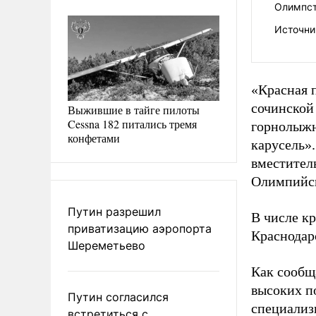
Олимпст
Источни
«Красная 
сочинской
Выжившие в тайге пилоты
Cessna 182 питались тремя
горнолыжн
конфетами
карусель»
вместител
Олимпийск
Путин разрешил
В числе к
приватизацию аэропорта
Краснодарс
Шереметьево
Как сообщ
высоких п
Путин согласился
специализ
встретиться с