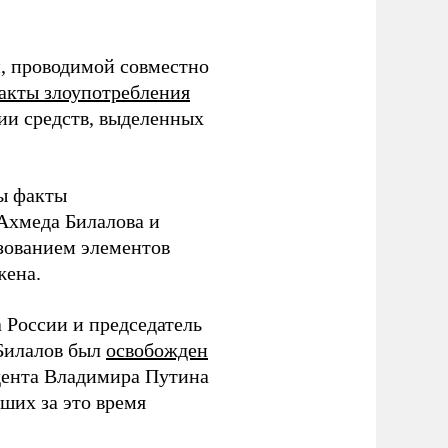
и, проводимой совместно
акты злоупотребления
ии средств, выделенных
ты факты
 Ахмеда Билалова и
ьзованием элементов
жена.
 России и председатель
Билалов был
освобожден
дента Владимира Путина
ших за это время