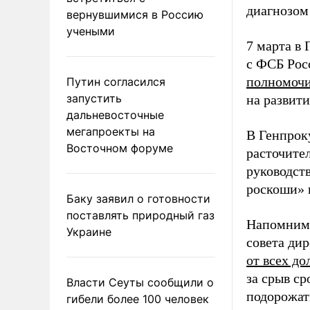
диагнозом 
вернувшимися в Россию
учеными
7 марта в
с ФСБ Рос
полномоч
Путин согласился
запустить
на развити
дальневосточные
мегапроекты на
В Генпрок
Восточном форуме
расточите
руководст
роскоши» и
Баку заявил о готовности
поставлять природный газ
Напомним,
Украине
совета ди
от всех д
за срыв с
Власти Сеуты сообщили о
подорожать
гибели более 100 человек