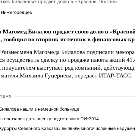
атьев Билаловых продает долю в «Красной Поляне»
 Нижегородцев
 Магомед Билалов продает свою долю в «Красно
, сообщил во вторник источник в финансовых кр
 бизнесмена Магомеда Билалова подписали меморан
ся осуществить сделку по продаже пакета акций 4
А покупателем выступает ряд компаний, действующи
мателя Михаила Гуцериева, передает
ИТАР-ТАСС
.
 ТЕМУ
Билалова нашли в немецкой больнице
в отказался дать оценку подготовки к ОИ-2014
Курорты Северного Кавказа» выявили многочисленные наруше