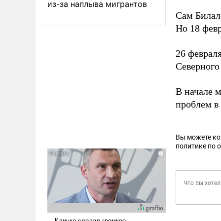
из-за наплыва мигрантов
Сам Билал
Но 18 фев
26 феврал
Северного
В начале 
проблем в 
Вы можете к
политике по 