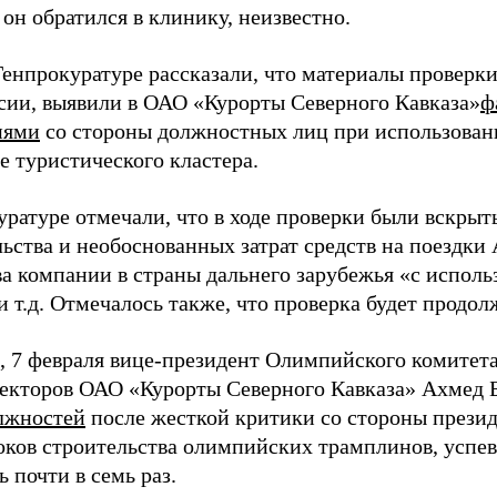
он обратился в клинику, неизвестно.
 Генпрокуратуре рассказали, что материалы проверк
сии, выявили в ОАО «Курорты Северного Кавказа»
ф
иями
со стороны должностных лиц при использован
е туристического кластера.
уратуре отмечали, что в ходе проверки были вскры
льства и необоснованных затрат средств на поездки
ва компании в страны дальнего зарубежья «с испол
 т.д. Отмечалось также, что проверка будет продол
 7 февраля вице-президент Олимпийского комитета
ректоров ОАО «Курорты Северного Кавказа» Ахмед 
олжностей
после жесткой критики со стороны прези
роков строительства олимпийских трамплинов, успев
 почти в семь раз.