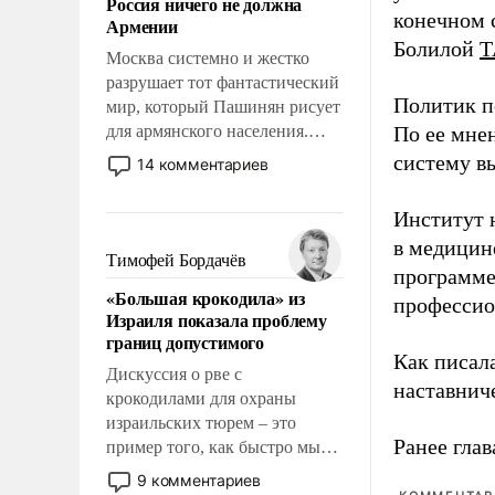
Россия ничего не должна
уязвимости США, например,
конечном с
Армении
перед Китаем.
Болилой
Т
Москва системно и жестко
разрушает тот фантастический
Политик п
мир, который Пашинян рисует
для армянского населения.
По ее мне
Мир, где этому населению все
систему в
14 комментариев
должны просто по
определению, где его
Институт 
политические прожекты будут
в медицине
беспрекословно оплачиваться
Тимофей Бордачёв
программе
за счет российских
«Большая крокодила» из
налогоплательщиков и где за
профессио
Израиля показала проблему
свои поступки не нужно
границ допустимого
отвечать.
Как писал
Дискуссия о рве с
наставнич
крокодилами для охраны
израильских тюрем – это
Ранее глав
пример того, как быстро мы
двигаемся по пути
9 комментариев