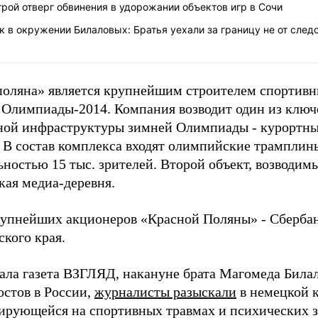
рой отверг обвинения в удорожании объектов игр в Сочи
к в окружении Билаловых: Братья уехали за границу не от след
поляна» является крупнейшим строителем спортивн
 Олимпиады-2014. Компания возводит один из ключ
ой инфраструктуры зимней Олимпиады - курортны
. В состав комплекса входят олимпийские трамплин
ьностью 15 тыс. зрителей. Второй объект, возводи
ая медиа-деревня.
рупнейших акционеров «Красной Поляны» - Сберба
кого края.
ала газета ВЗГЛЯД, накануне брата Магомеда Билал
остов в России,
журналисты разыскали
в немецкой 
ирующейся на спортивных травмах и психических з