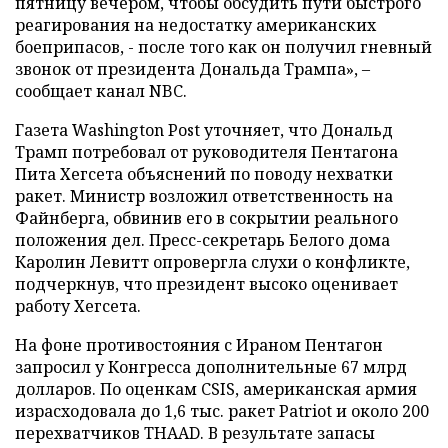
пятницу вечером, чтобы обсудить пути быстрого
реагирования на недостатку американских
боеприпасов, - после того как он получил гневный
звонок от президента Дональда Трампа», –
сообщает канал NBC.
Газета Washington Post уточняет, что Дональд
Трамп потребовал от руководителя Пентагона
Пита Хегсета объяснений по поводу нехватки
ракет. Министр возложил ответственность на
Файнберга, обвинив его в сокрытии реального
положения дел. Пресс-секретарь Белого дома
Каролин Левитт опровергла слухи о конфликте,
подчеркнув, что президент высоко оценивает
работу Хегсета.
На фоне противостояния с Ираном Пентагон
запросил у Конгресса дополнительные 67 млрд
долларов. По оценкам CSIS, американская армия
израсходовала до 1,6 тыс. ракет Patriot и около 200
перехватчиков THAAD. В результате запасы