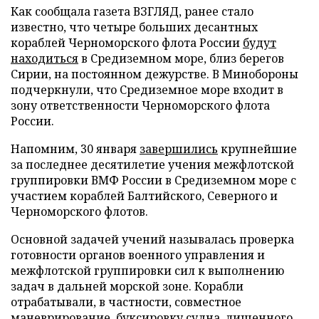
Как сообщала газета ВЗГЛЯД, ранее стало
известно, что четыре больших десантных
кораблей Черноморского флота России
будут
находиться
в Средиземном море, близ берегов
Сирии, на постоянном дежурстве. В Минобороны
подчеркнули, что Средиземное море входит в
зону ответственности Черноморского флота
России.
Напомним, 30 января
завершились
крупнейшие
за последнее десятилетие учения межфлотской
группировки ВМФ России в Средиземном море с
участием кораблей Балтийского, Северного и
Черноморского флотов.
Основной задачей учений называлась проверка
готовности органов военного управления и
межфлотской группировки сил к выполнению
задач в дальней морской зоне. Корабли
отрабатывали, в частности, совместное
маневрирование, буксировку судна, лишенного