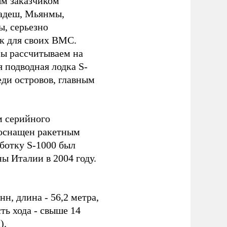
ым заказчиком
ладеш, Мьянмы,
ы, серьезно
к для своих ВМС.
мы рассчитываем на
 подводная лодка S-
еди островов, главным
м серийного
 оснащен ракетным
ботку S-1000 был
 Италии в 2004 году.
н, длина - 56,2 метра,
ть хода - свыше 14
).