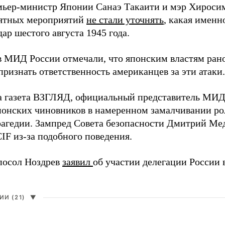
мьер-министр Японии Санаэ Такаити и мэр Хироси
ятных мероприятий
не стали уточнять
, какая именн
ар шестого августа 1945 года.
в МИД России отмечали, что японским властям рано
ризнать ответственность американцев за эти атаки.
а газета ВЗГЛЯД, официальный представитель МИ
онских чиновников в намеренном замалчивании ро
рагедии. Зампред Совета безопасности Дмитрий Ме
IF из-за подобного поведения.
посол Ноздрев
заявил
об участии делегации России 
И (21)
▼