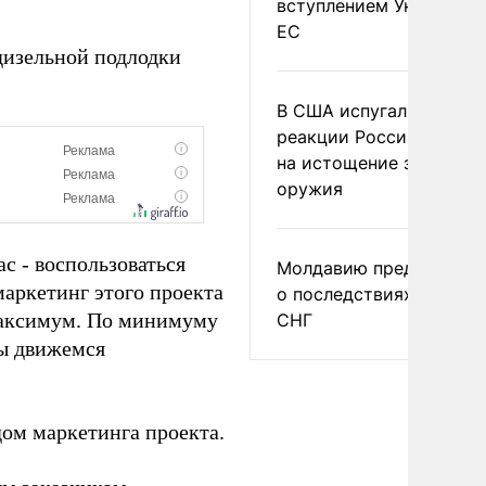
вступлением Украины в
ЕС
дизельной подлодки
В США испугались
реакции России и Кита
на истощение запасов
оружия
с - воспользоваться
Молдавию предупреди
аркетинг этого проекта
о последствиях выхода
максимум. По минимуму
СНГ
мы движемся
дом маркетинга проекта.