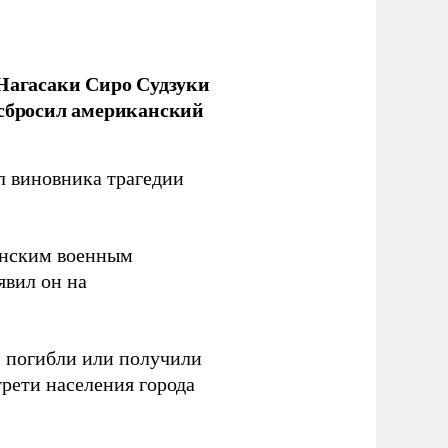
 Нагасаки Сиро Судзуки
 сбросил американский
л виновника трагедии
канским военным
аявил он на
ки погибли или получили
трети населения города