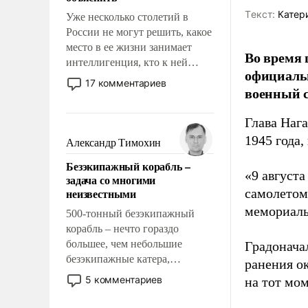
Tекст:
Катер
Уже несколько столетий в
России не могут решить, какое
место в ее жизни занимает
Во время 
интеллигенция, кто к ней
официальн
принадлежит, а кого из нее
17 комментариев
военный с
исключили с правом
восстановления и без оного. И
Глава Наг
чем она отличается от просто
образованных людей. Иногда
1945 года,
Александр Тимохин
казалось, что эти вопросы
Безэкипажный корабль –
решены раз и навсегда, но –
«9 август
задача со многими
нет, не решены.
неизвестными
самолетом,
мемориаль
500-тонный безэкипажный
корабль – нечто гораздо
большее, чем небольшие
Градоначал
безэкипажные катера,
ранения ок
применение которых уже
5 комментариев
на тот мом
стало обыденностью. Задача по
созданию такого корабля очень