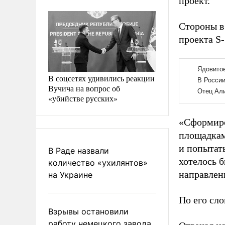
проект.
Стороны в
проекта S
В соцсетях удивились реакции
Вучича на вопрос об
«убийстве русских»
«Сформиров
площадкам
и попытат
В Раде назвали
хотелось 
количество «ухилянтов»
направлени
на Украине
По его сло
Взрывы остановили
работу немецкого завода