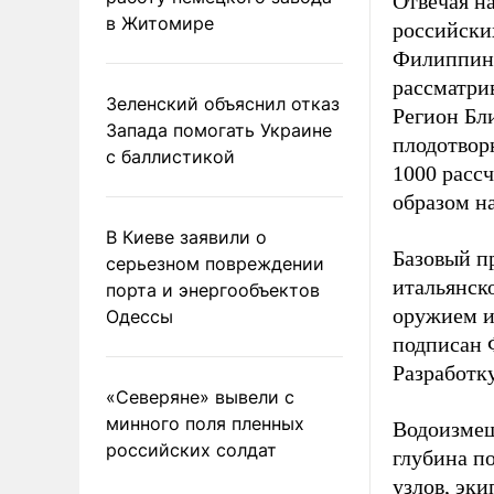
Отвечая н
в Житомире
российски
Филиппин,
рассматри
Зеленский объяснил отказ
Регион Бл
Запада помогать Украине
плодотвор
с баллистикой
1000 расс
образом на
В Киеве заявили о
Базовый п
серьезном повреждении
итальянск
порта и энергообъектов
оружием и
Одессы
подписан 
Разработк
«Северяне» вывели с
минного поля пленных
Водоизмеще
российских солдат
глубина по
узлов, эки