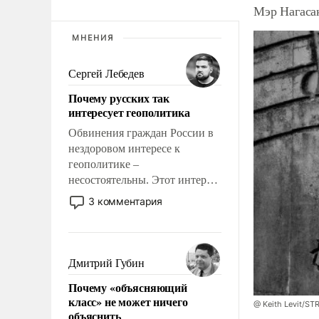
Мэр Нагаса
МНЕНИЯ
Сергей Лебедев
Почему русских так
интересует геополитика
Обвинения граждан России в
нездоровом интересе к
геополитике –
несостоятельны. Этот интерес
рационален и прагматичен. Он
3 комментария
обусловлен тысячелетним
опытом выживания в крайне
непростых условиях и
фундаментальным знанием,
Дмитрий Губин
что мировая политика имеет
Почему «объясняющий
свойство заявляться на порог
класс» не может ничего
нашего дома.
@ Keith Levit/ST
объяснить