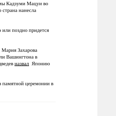
мы Кадзуми Мацуи во
о страна нанесла
 или поздно придется
Д Мария Захарова
ли Вашингтона в
дведев
назвал
Японию
в памятной церемонии в