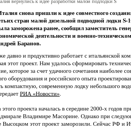
алия вернулись к идее разработки малой подлодки S
Италия снова пришли к идее совместного создан
тьих стран малой дизельной подводной лодки S-1
ыла заморожена ранее, сообщил заместитель гене
номической деятельности и военно-техническом
ндрей Баранов.
е давно и продуктивно работает с итальянской комп
вая этот проект. Нам удалось сформировать техниче
ие, которое за счет удачного сочетания наиболее с
ого оборудования и российского опыта проектирова
ь компактную, современную лодку небольшого вод
передает
РИА «Новости»
.
а этого проекта началась в середине 2000-х годов 
мирале Владимире Масорине. Однако при следующ
 Высоцком этот проект заморозили. Сейчас РФ и 