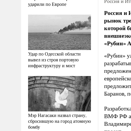
Россия и Ит
ударили по Европе
Россия и 
рынок тре
которой б
внешнеэко
«Рубин» А
Удар по Одесской области
«Рубин» уж
вывел из строя портовую
разрабаты
инфраструктуру и мост
предложен
европейск
предложит
Баранов, 
Разработк
Мэр Нагасаки назвал страну,
ВМФ РФ ад
сбросившую на город атомную
Владимире
бомбу