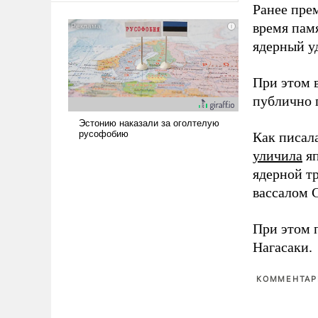
Ранее пре
сложна и амбициозна. Однако
время пам
и ее реализация радикально
поднимет наши боевые
ядерный уд
возможности.
При этом 
публично п
Как писал
уличила
яп
ядерной т
вассалом C
При этом 
Нагасаки.
КОММЕНТАРИ