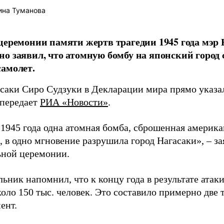
ина Туманова
церемонии памяти жертв трагедии 1945 года мэр
о заявил, что атомную бомбу на японский город
амолет.
асаки Сиро Судзуки в Декларации мира прямо указа
 передает
РИА «Новости»
.
а 1945 года одна атомная бомба, сброшенная амери
 в одно мгновение разрушила город Нагасаки», – з
ной церемонии.
ьник напомнил, что к концу года в результате ата
оло 150 тыс. человек. Это составило примерно две 
ент.