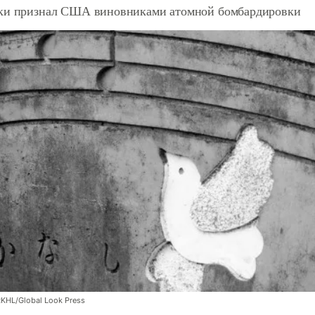
ки признал США виновниками атомной бомбардировки
RKHL/Global Look Press