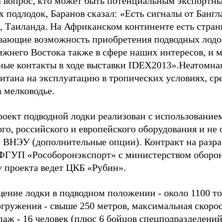
а вопрос, кто может быть потенциальным экспортн
х подлодок, Баранов сказал: «Есть сигналы от Банг
 Таиланда. На Африканском континенте есть стран
вающие возможность приобретения подводных лодо
ижнего Востока также в сфере наших интересов, и 
ные контакты в ходе выставки IDEX2013».Неатомная
читана на эксплуатацию в тропических условиях, ср
 мелководье.
роект подводной лодки реализован с использование
ого, российского и европейского оборудования и не
 ВНЭУ (дополнительные опции). Контракт на разра
ФГУП «Рособоронэкспорт» с министерством обороны
у проекта ведет ЦКБ «Рубин».
ние лодки в подводном положении - около 1100 тон
гружения - свыше 250 метров, максимальная скорос
паж - 16 человек (плюс 6 бойцов спецподразделений