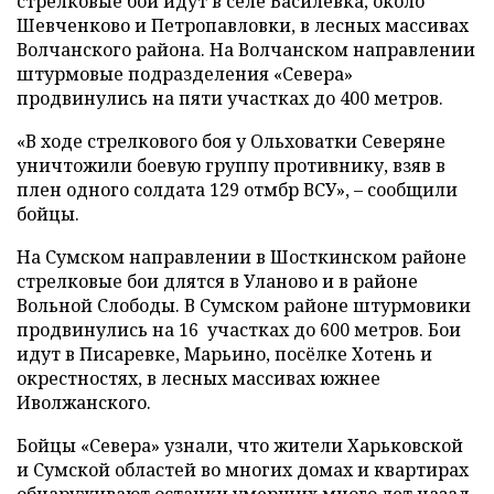
стрелковые бои идут в селе Василевка, около
Шевченково и Петропавловки, в лесных массивах
Волчанского района. На Волчанском направлении
штурмовые подразделения «Севера»
продвинулись на пяти участках до 400 метров.
«В ходе стрелкового боя у Ольховатки Северяне
уничтожили боевую группу противнику, взяв в
плен одного солдата 129 отмбр ВСУ», – сообщили
бойцы.
На Сумском направлении в Шосткинском районе
стрелковые бои длятся в Уланово и в районе
Вольной Слободы. В Сумском районе штурмовики
продвинулись на 16 участках до 600 метров. Бои
идут в Писаревке, Марьино, посёлке Хотень и
окрестностях, в лесных массивах южнее
Иволжанского.
Бойцы «Севера» узнали, что жители Харьковской
и Сумской областей во многих домах и квартирах
обнаруживают останки умерших много лет назад