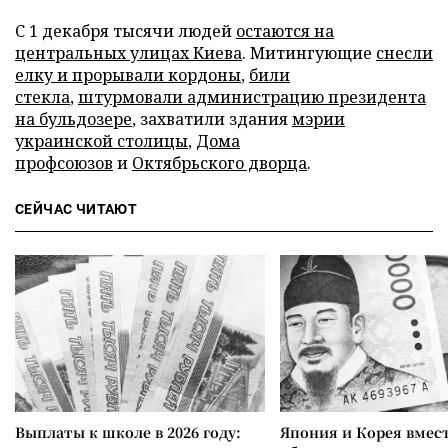
С 1 декабря тысячи людей
остаются на
центральных улицах Киева
. Митингующие
снесли
елку и прорывали кордоны
,
били
стекла
,
штурмовали администрацию президента
на бульдозере
, захватили здания
мэрии
украинской столицы
,
Дома
профсоюзов
и
Октябрьского дворца
.
СЕЙЧАС ЧИТАЮТ
Выплаты к школе в 2026 году:
Япония и Корея вмес