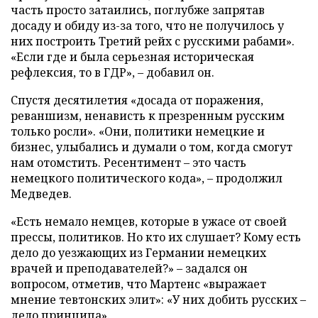
часть просто затаились, поглубже запрятав
досаду и обиду из-за того, что не получилось у
них построить Третий рейх с русскими рабами».
«Если где и была серьезная историческая
рефлексия, то в ГДР», – добавил он.
Спустя десятилетия «досада от поражения,
реваншизм, ненависть к презренным русским
только росли». «Они, политики немецкие и
бизнес, улыбались и думали о том, когда смогут
нам отомстить. Ресентимент – это часть
немецкого политического кода», – продолжил
Медведев.
«Есть немало немцев, которые в ужасе от своей
прессы, политиков. Но кто их слушает? Кому есть
дело до уезжающих из Германии немецких
врачей и преподавателей?» – задался он
вопросом, отметив, что Мартенс «выражает
мнение тевтонских элит»: «У них добить русских –
дело принципа».