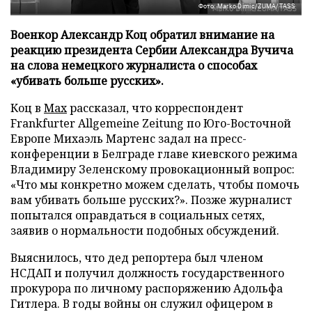
Фото: Marko Dimic/ZUMA/TASS
Военкор Александр Коц обратил внимание на
реакцию президента Сербии Александра Вучича
на слова немецкого журналиста о способах
«убивать больше русских».
Коц в
Мах
рассказал, что корреспондент
Frankfurter Allgemeine Zeitung по Юго-Восточной
Европе Михаэль Мартенс задал на пресс-
конференции в Белграде главе киевского режима
Владимиру Зеленскому провокационный вопрос:
«Что мы конкретно можем сделать, чтобы помочь
вам убивать больше русских?». Позже журналист
попытался оправдаться в социальных сетях,
заявив о нормальности подобных обсуждений.
Выяснилось, что дед репортера был членом
НСДАП и получил должность государственного
прокурора по личному распоряжению Адольфа
Гитлера. В годы войны он служил офицером в