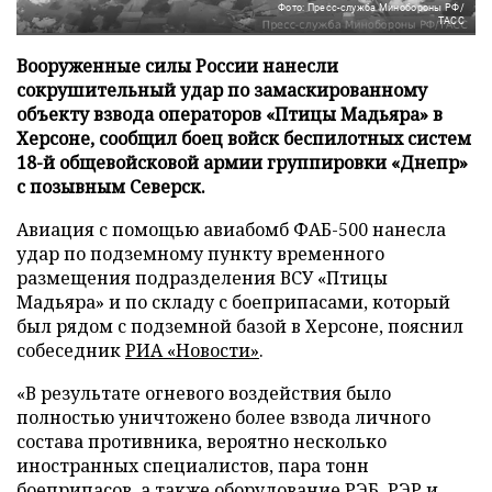
Фото: Пресс-служба Минобороны РФ/
ТАСС
Вооруженные силы России нанесли
сокрушительный удар по замаскированному
объекту взвода операторов «Птицы Мадьяра» в
Херсоне, сообщил боец войск беспилотных систем
18-й общевойсковой армии группировки «Днепр»
с позывным Северск.
Авиация с помощью авиабомб ФАБ-500 нанесла
удар по подземному пункту временного
размещения подразделения ВСУ «Птицы
Мадьяра» и по складу с боеприпасами, который
был рядом с подземной базой в Херсоне, пояснил
собеседник
РИА «Новости»
.
«В результате огневого воздействия было
полностью уничтожено более взвода личного
состава противника, вероятно несколько
иностранных специалистов, пара тонн
боеприпасов, а также оборудование РЭБ, РЭР и