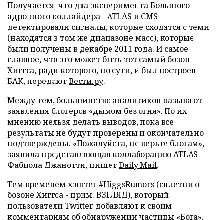
Получается, что два эксперимента Большого
адронного коллайдера - ATLAS и CMS -
детектировали сигналы, которые сходятся с теми
(находятся в том же диапазоне масс), которые
были получены в декабре 2011 года. И самое
главное, что это может быть тот самый бозон
Хиггса, ради которого, по сути, и был построен
БАК, передают
Вести.ру
.
Между тем, большинство аналитиков называют
заявления блогеров «дымом без огня». По их
мнению нельзя делать выводов, пока все
результаты не будут проверены и окончательно
подтверждены. «Пожалуйста, не верьте блогам», -
заявила представляющая коллаборацию ATLAS
Фабиола Джанотти, пишет
Daily Mail
.
Тем временем хэштег #HiggsRumors (сплетни о
бозоне Хиггса - прим. ВЗГЛЯД), который
пользователи Twitter добавляют к своим
комментариям об обнаружении частицы «Бога»,