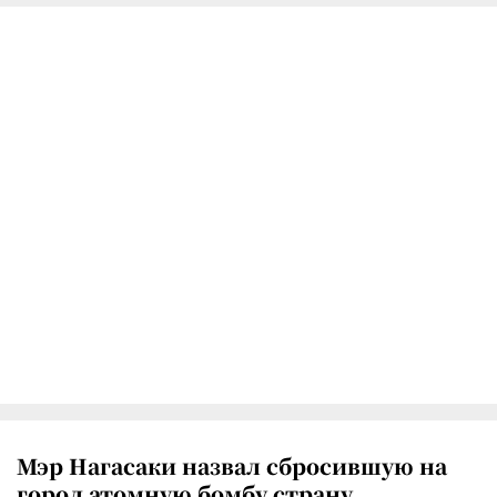
Мэр Нагасаки назвал сбросившую на
город атомную бомбу страну