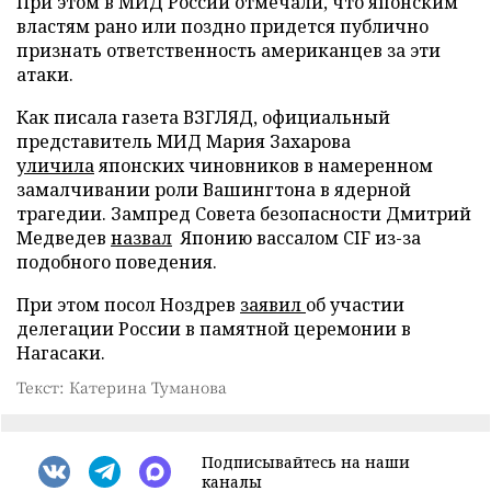
При этом в МИД России отмечали, что японским
властям рано или поздно придется публично
признать ответственность американцев за эти
атаки.
Как писала газета ВЗГЛЯД, официальный
представитель МИД Мария Захарова
уличила
японских чиновников в намеренном
замалчивании роли Вашингтона в ядерной
трагедии. Зампред Совета безопасности Дмитрий
Медведев
назвал
Японию вассалом CIF из-за
подобного поведения.
При этом посол Ноздрев
заявил
об участии
делегации России в памятной церемонии в
Нагасаки.
Текст: Катерина Туманова
Подписывайтесь на наши
каналы