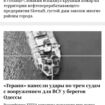
В столице Словакии вспыхнул крупный пожар на
территории нефтеперерабатывающего
предприятия Slovnaft, густой дым заволок многие
районы города.
«Герани» нанесли удары по трем судам
с вооружением для ВСУ у берегов
Одессы
Российские БПЛА успешно поразили три судна,