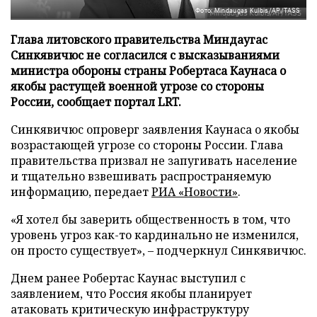
Фото: Mindaugas Kulbis/AP/TASS
Глава литовского правительства Миндаугас
Синкявичюс не согласился с высказываниями
министра обороны страны Робертаса Каунаса о
якобы растущей военной угрозе со стороны
России, сообщает портал LRT.
Синкявичюс опроверг заявления Каунаса о якобы
возрастающей угрозе со стороны России. Глава
правительства призвал не запугивать население
и тщательно взвешивать распространяемую
информацию, передает
РИА «Новости»
.
«Я хотел бы заверить общественность в том, что
уровень угроз как-то кардинально не изменился,
он просто существует», – подчеркнул Синкявичюс.
Днем ранее Робертас Каунас выступил с
заявлением, что Россия якобы планирует
атаковать критическую инфраструктуру