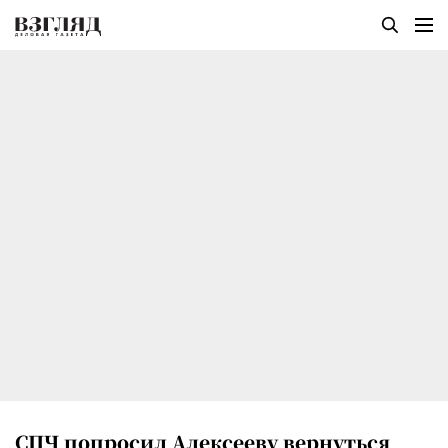
СПЧ попросил Алексееву вернуться