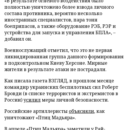
«В результате огневого воздействия было
полностью уничтожено более взвода личного
состава противника, вероятно несколько
иностранных специалистов, пара тонн
боеприпасов, а также оборудование РЭБ, РЭР и
устройства для запуска и управления БПЛА», –
добавил он.
Военнослужащий отметил, что это не первая
ликвидированная группа данного формирования
в подконтрольном Киеву Херсоне. Мирные
жители в результате атаки не пострадали.
Как писала газета ВЗГЛЯД, в прошлом месяце
командир украинских беспилотных сил Роберт
Бровди (в списке террористов и экстремистов в
России)
усилил
меры личной безопасности.
Российские артиллеристы
объясняли
, как
уничтожают «Птиц Мадьяра».
В апреле «Птиц Мадьяра»
заметили
у Рай-