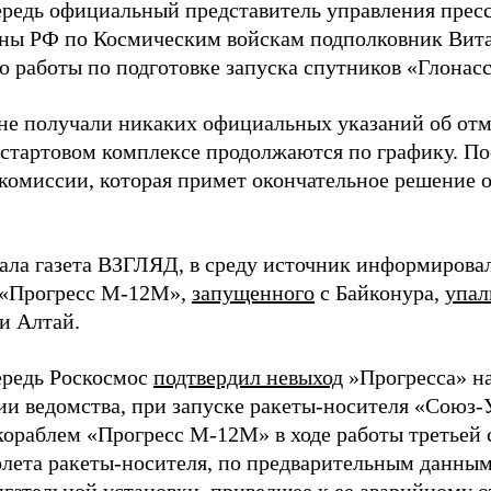
ередь официальный представитель управления пре
ы РФ по Космическим войскам подполковник Вита
что работы по подготовке запуска спутников «Глона
не получали никаких официальных указаний об отме
 стартовом комплексе продолжаются по графику. По
комиссии, которая примет окончательное решение о 
ала газета ВЗГЛЯД, в среду источник информировал
 «Прогресс М-12М»,
запущенного
с Байконура,
упал
и Алтай.
ередь Роскосмос
подтвердил невыход
»Прогресса» на
и ведомства, при запуске ракеты-носителя «Союз-
кораблем «Прогресс М-12М» в ходе работы третьей 
олета ракеты-носителя, по предварительным данны