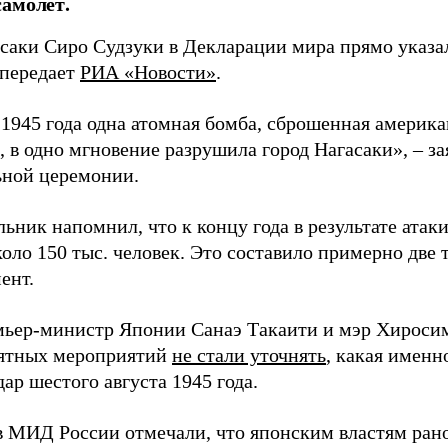
амолет.
асаки Сиро Судзуки в Декларации мира прямо указа
 передает
РИА «Новости»
.
а 1945 года одна атомная бомба, сброшенная амери
 в одно мгновение разрушила город Нагасаки», – з
ной церемонии.
ьник напомнил, что к концу года в результате ата
оло 150 тыс. человек. Это составило примерно две 
ент.
мьер-министр Японии Санаэ Такаити и мэр Хироси
ятных мероприятий
не стали уточнять
, какая именн
ар шестого августа 1945 года.
в МИД России отмечали, что японским властям рано