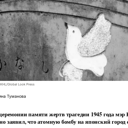
RKHL/Global Look Press
ина Туманова
церемонии памяти жертв трагедии 1945 года мэр
о заявил, что атомную бомбу на японский город