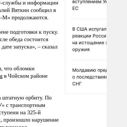
вступлением Украины в
сс-службы и информации
ЕС
лий Вяткин сообщил в
сс-М» продолжаются.
В США испугались
не подготовки к пуску.
реакции России и Кита
сле обеда состоится
на истощение запасов
дате запуска», – сказал
оружия
, что обломки
Молдавию предупреди
и
в Чойском районе
о последствиях выхода
СНГ
 штатную орбиту. По
У» с транспортным
ступени на 325-й
м, произошло нарушение