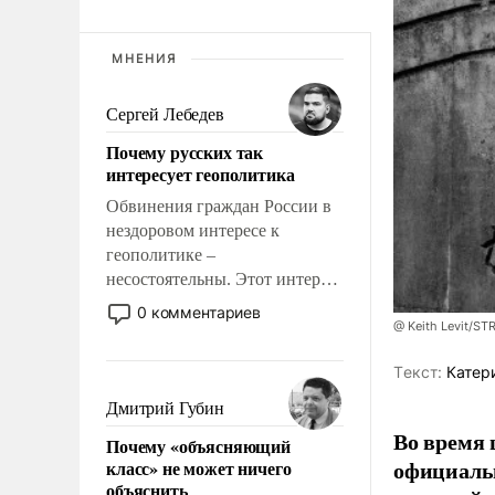
МНЕНИЯ
Сергей Лебедев
Почему русских так
интересует геополитика
Обвинения граждан России в
нездоровом интересе к
геополитике –
несостоятельны. Этот интерес
рационален и прагматичен. Он
0 комментариев
обусловлен тысячелетним
@ Keith Levit/ST
опытом выживания в крайне
Tекст:
Катер
непростых условиях и
фундаментальным знанием,
Дмитрий Губин
что мировая политика имеет
Во время 
Почему «объясняющий
свойство заявляться на порог
официальн
класс» не может ничего
нашего дома.
объяснить