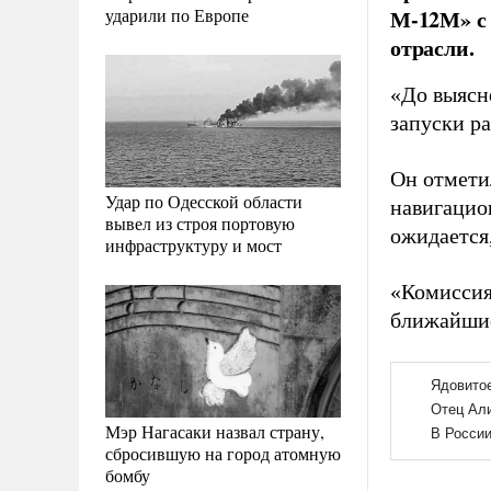
ударили по Европе
М-12М» с 
отрасли.
«До выясн
запуски р
Он отмети
Удар по Одесской области
навигацио
вывел из строя портовую
ожидается,
инфраструктуру и мост
«Комиссия
ближайшие
Мэр Нагасаки назвал страну,
сбросившую на город атомную
бомбу