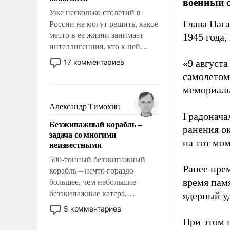
военный с
Уже несколько столетий в
Глава Наг
России не могут решить, какое
место в ее жизни занимает
1945 года,
интеллигенция, кто к ней
принадлежит, а кого из нее
17 комментариев
«9 август
исключили с правом
самолетом,
восстановления и без оного. И
мемориаль
чем она отличается от просто
образованных людей. Иногда
Александр Тимохин
казалось, что эти вопросы
Градоначал
Безэкипажный корабль –
решены раз и навсегда, но –
ранения ок
задача со многими
нет, не решены.
на тот мом
неизвестными
500-тонный безэкипажный
Ранее пре
корабль – нечто гораздо
время пам
большее, чем небольшие
безэкипажные катера,
ядерный уд
применение которых уже
5 комментариев
стало обыденностью. Задача по
При этом 
созданию такого корабля очень