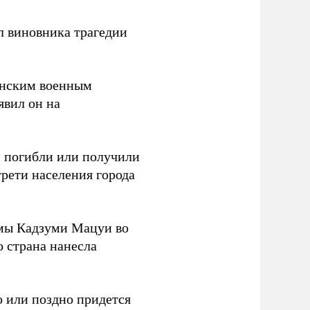
л виновника трагедии
канским военным
аявил он на
ки погибли или получили
трети населения города
мы Кадзуми Мацуи во
о страна нанесла
 или поздно придется