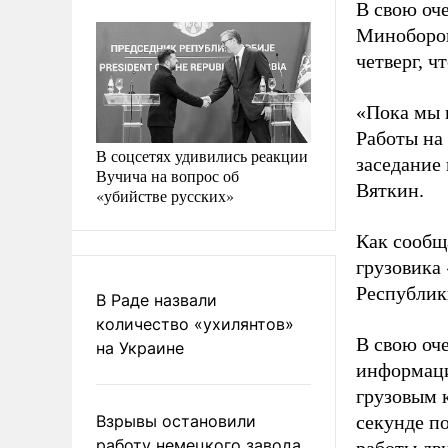
В свою оч
Миноборон
четверг, 
«Пока мы 
Работы на
В соцсетях удивились реакции
заседание 
Вучича на вопрос об
Вяткин.
«убийстве русских»
Как сообщ
грузовика
Республик
В Раде назвали
количество «ухилянтов»
В свою оч
на Украине
информаци
грузовым 
Взрывы остановили
секунде п
работу немецкого завода