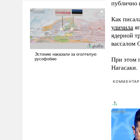
публично п
сложна и амбициозна. Однако
и ее реализация радикально
Как писал
поднимет наши боевые
возможности.
уличила
яп
ядерной т
вассалом C
При этом 
Нагасаки.
КОММЕНТАРИ