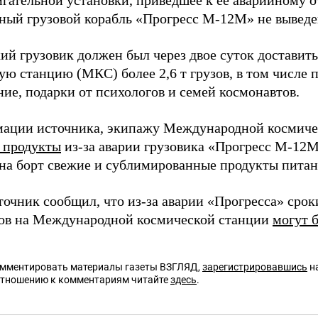
игательной установки, приведшее к ее аварийному 
ный грузовой корабль «Прогресс М-12М» не выведе
ий грузовик должен был через двое суток достави
ю станцию (МКС) более 2,6 т грузов, в том числе п
ие, подарки от психологов и семей космонавтов.
ации источника, экипажу Международной космиче
 продукты
из-за аварии грузовика «Прогресс М-12
 на борт свежие и сублимированные продукты питани
точник сообщил, что из-за аварии «Прогресса» сро
ов на Международной космической станции
могут 
омментировать материалы газеты ВЗГЛЯД,
зарегистрировавшись
на
отношению к комментариям читайте
здесь
.