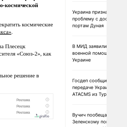
но-космической
Украина признала
проблему с доступом к
екратить космические
портам Дуная
кса»
.
ма Плесецк
В МИД заявили о прямо
военной помощи Румы
ителя «Союз-2», как
Украине
льное решение в
Госдеп сообщил о
передаче Украине раке
ATACMS из Турции
Вучич пообещал
Зеленскому помочь со