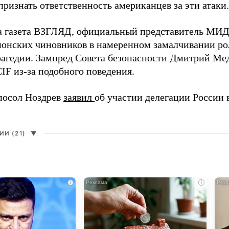
ризнать ответственность американцев за эти атаки.
а газета ВЗГЛЯД, официальный представитель МИ
онских чиновников в намеренном замалчивании ро
рагедии. Зампред Совета безопасности Дмитрий Ме
IF из-за подобного поведения.
посол Ноздрев
заявил
об участии делегации России 
И (21)
▼
i
i