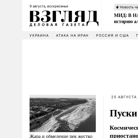
9 августа, воскресенье
Новость ч
МИД: В НА
историю а
УКРАИНА
АТАКА НА ИРАН
РОССИЯ И США
25 АВГУСТА 
Пуски
Космическ
приостано
Жара и обмеление рек жестко