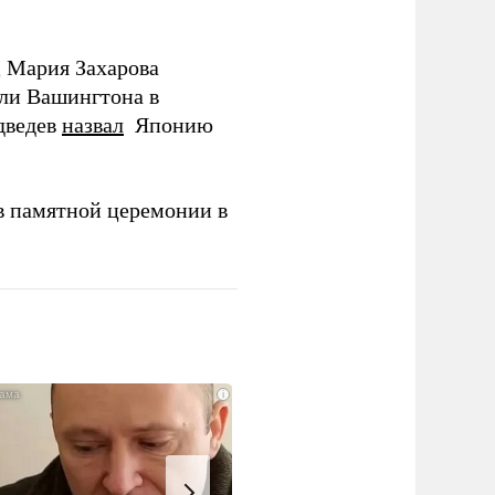
Д Мария Захарова
ли Вашингтона в
дведев
назвал
Японию
в памятной церемонии в
i