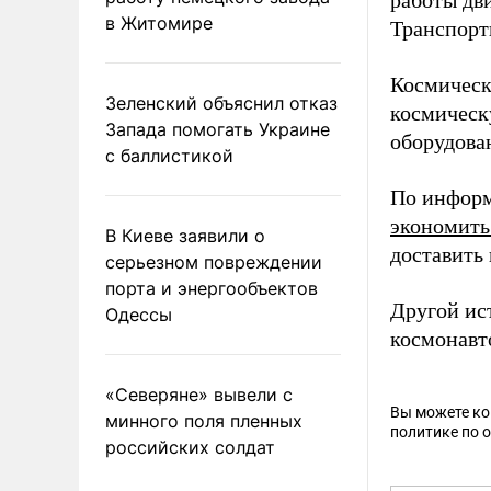
работы дв
в Житомире
Транспорт
Космическ
Зеленский объяснил отказ
космическу
Запада помогать Украине
оборудован
с баллистикой
По информ
экономить
В Киеве заявили о
доставить
серьезном повреждении
порта и энергообъектов
Другой ис
Одессы
космонавт
«Северяне» вывели с
Вы можете к
минного поля пленных
политике по 
российских солдат