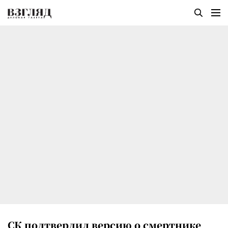
СК подтвердил версию о смертнике