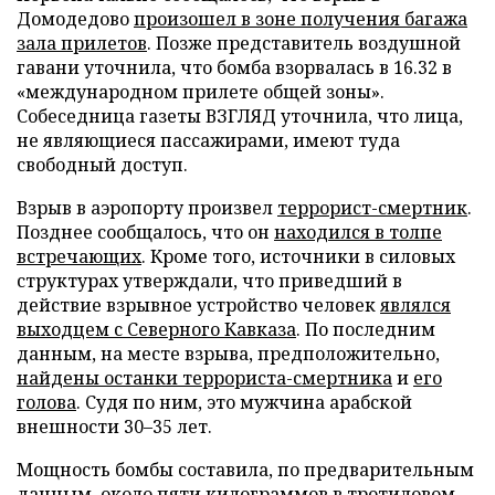
Домодедово
произошел в зоне получения багажа
зала прилетов
. Позже представитель воздушной
гавани уточнила, что бомба взорвалась в 16.32 в
«международном прилете общей зоны».
Собеседница газеты ВЗГЛЯД уточнила, что лица,
не являющиеся пассажирами, имеют туда
свободный доступ.
Взрыв в аэропорту произвел
террорист-смертник
.
Позднее сообщалось, что он
находился в толпе
встречающих
. Кроме того, источники в силовых
структурах утверждали, что приведший в
действие взрывное устройство человек
являлся
выходцем с Северного Кавказа
. По последним
данным, на месте взрыва, предположительно,
найдены останки террориста-смертника
и
его
голова
. Судя по ним, это мужчина арабской
внешности 30–35 лет.
Мощность бомбы составила, по предварительным
данным, около
пяти килограммов в тротиловом