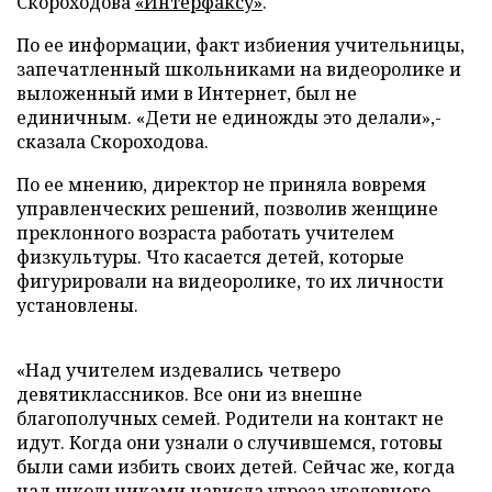
Скороходова
«Интерфаксу»
.
По ее информации, факт избиения учительницы,
запечатленный школьниками на видеоролике и
выложенный ими в Интернет, был не
единичным. «Дети не единожды это делали»,-
сказала Скороходова.
По ее мнению, директор не приняла вовремя
управленческих решений, позволив женщине
преклонного возраста работать учителем
физкультуры. Что касается детей, которые
фигурировали на видеоролике, то их личности
установлены.
«Над учителем издевались четверо
девятиклассников. Все они из внешне
благополучных семей. Родители на контакт не
идут. Когда они узнали о случившемся, готовы
были сами избить своих детей. Сейчас же, когда
над школьниками нависла угроза уголовного