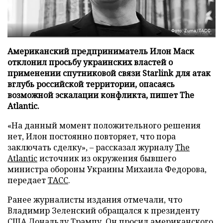
Фото: Zuma/ТАСС
Американский предприниматель Илон Маск
отклонил просьбу украинских властей о
применении спутниковой связи Starlink для атак
вглубь российской территории, опасаясь
возможной эскалации конфликта, пишет The
Atlantic.
«На данный момент положительного решения
нет, Илон постоянно повторяет, что пора
заключать сделку», – рассказал журналу
The
Atlantic
источник из окружения бывшего
министра обороны Украины Михаила Федорова,
передает
ТАСС
.
Ранее журналисты издания отмечали, что
Владимир Зеленский обращался к президенту
США Дональду Трампу. Он просил американского