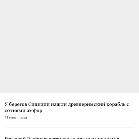
У берегов Сицилии нашли древнеримский корабль с
сотнями амфор
18 минут назад
Грузовой Boeing выкатился за пределы полосы в