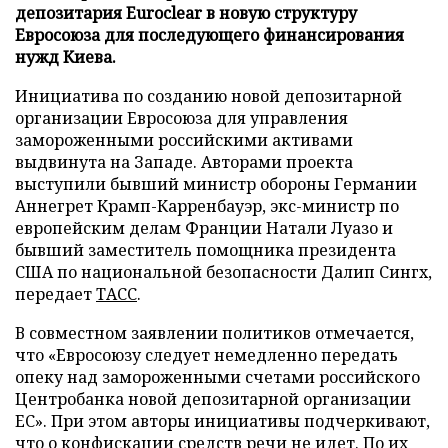
депозитария Euroclear в новую структуру
Евросоюза для последующего финансирования
нужд Киева.
Инициатива по созданию новой депозитарной
организации Евросоюза для управления
замороженными российскими активами
выдвинута на Западе. Авторами проекта
выступили бывший министр обороны Германии
Аннегрет Крамп-Карренбауэр, экс-министр по
европейским делам Франции Натали Луазо и
бывший заместитель помощника президента
США по национальной безопасности Далип Сингх,
передает
ТАСС
.
В совместном заявлении политиков отмечается,
что «Евросоюзу следует немедленно передать
опеку над замороженными счетами российского
Центробанка новой депозитарной организации
ЕС». При этом авторы инициативы подчеркивают,
что о конфискации средств речи не идет. По их