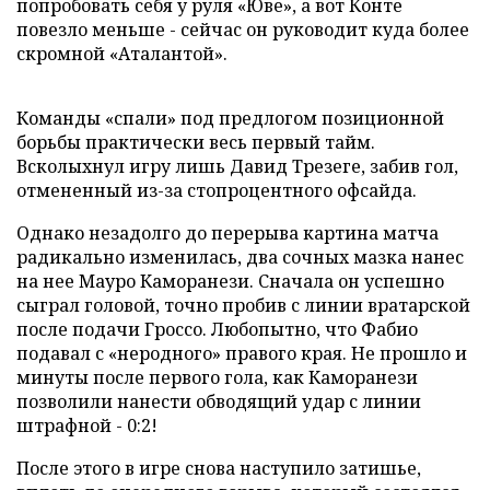
попробовать себя у руля «Юве», а вот Конте
повезло меньше - сейчас он руководит куда более
скромной «Аталантой».
Команды «спали» под предлогом позиционной
борьбы практически весь первый тайм.
Всколыхнул игру лишь Давид Трезеге, забив гол,
отмененный из-за стопроцентного офсайда.
Однако незадолго до перерыва картина матча
радикально изменилась, два сочных мазка нанес
на нее Мауро Каморанези. Сначала он успешно
сыграл головой, точно пробив с линии вратарской
после подачи Гроссо. Любопытно, что Фабио
подавал с «неродного» правого края. Не прошло и
минуты после первого гола, как Каморанези
позволили нанести обводящий удар с линии
штрафной - 0:2!
После этого в игре снова наступило затишье,