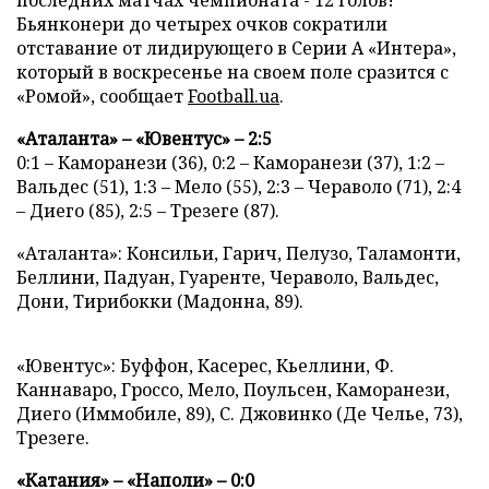
последних матчах чемпионата - 12 голов!
Бьянконери до четырех очков сократили
отставание от лидирующего в Серии А «Интера»,
который в воскресенье на своем поле сразится с
«Ромой», сообщает
Football.ua
.
«Аталанта» – «Ювентус» – 2:5
0:1 – Каморанези (36), 0:2 – Каморанези (37), 1:2 –
Вальдес (51), 1:3 – Мело (55), 2:3 – Чераволо (71), 2:4
– Диего (85), 2:5 – Трезеге (87).
«Аталанта»: Консильи, Гарич, Пелузо, Таламонти,
Беллини, Падуан, Гуаренте, Чераволо, Вальдес,
Дони, Тирибокки (Мадонна, 89).
«Ювентус»: Буффон, Касерес, Кьеллини, Ф.
Каннаваро, Гроссо, Мело, Поульсен, Каморанези,
Диего (Иммобиле, 89), С. Джовинко (Де Челье, 73),
Трезеге.
«Катания» – «Наполи» – 0:0