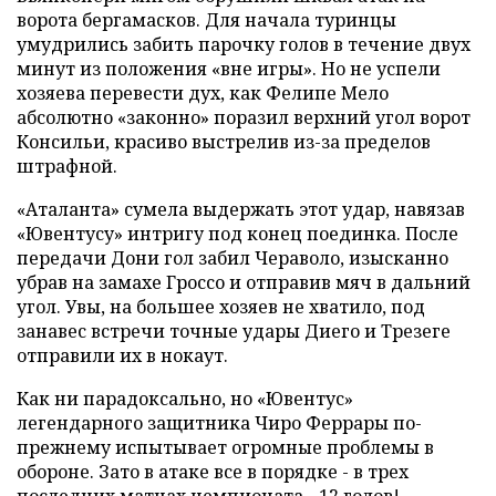
ворота бергамасков. Для начала туринцы
умудрились забить парочку голов в течение двух
минут из положения «вне игры». Но не успели
хозяева перевести дух, как Фелипе Мело
абсолютно «законно» поразил верхний угол ворот
Консильи, красиво выстрелив из-за пределов
штрафной.
«Аталанта» сумела выдержать этот удар, навязав
«Ювентусу» интригу под конец поединка. После
передачи Дони гол забил Чераволо, изысканно
убрав на замахе Гроссо и отправив мяч в дальний
угол. Увы, на большее хозяев не хватило, под
занавес встречи точные удары Диего и Трезеге
отправили их в нокаут.
Как ни парадоксально, но «Ювентус»
легендарного защитника Чиро Феррары по-
прежнему испытывает огромные проблемы в
обороне. Зато в атаке все в порядке - в трех