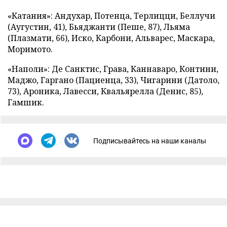
«Катания»: Андухар, Потенца, Терлицци, Беллучи
(Аугустин, 41), Бьяджанти (Пеше, 87), Льяма
(Плазмати, 66), Иско, Карбони, Альварес, Маскара,
Моримото.
«Наполи»: Де Санктис, Грава, Каннаваро, Контини,
Маджо, Гаргано (Пациенца, 33), Чигарини (Датоло,
73), Ароника, Лавесси, Квальярелла (Денис, 85),
Гамшик.
Подписывайтесь на наши каналы