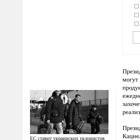
Прези
могут 
проду
ежедне
захоче
реализ
Прези
Кацнел
ЕС ставит украинских уклонистов