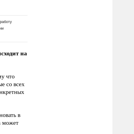
сходит на
му что
е со всех
онкретных
новать в
а может