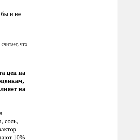
 бы и не
считает, что
та цен на
оценкам,
влияет на
в
, соль,
фактор
имают 10%