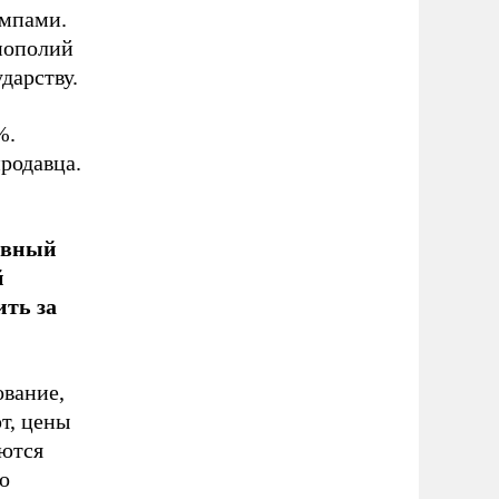
емпами.
нополий
ударству.
%.
продавца.
ивный
й
ть за
ование,
т, цены
аются
о