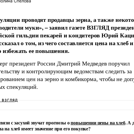
олина Спелова
уляции проводят продавцы зерна, а также некот
водители муки», – заявил газете ВЗГЛЯД президе
йской гильдии пекарей и кондитеров Юрий Кацн
сказал о том, из чего составляется цена на хлеб и
 избежать ее повышения.
верг президент России Дмитрий Медведев поручил
тельству и контролирующим ведомствам следить за
рованием цен на зерно и комбикорма, чтобы не доп
ых спекуляций.
Ш ВЗГЛЯД
связи с засухой звучат прогнозы о
повышении цены на хлеб
. А 
на на хлеб имеет значение при его покупке?