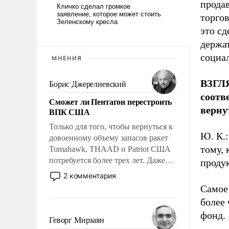
продав
торгов
это сд
держат
социа
МНЕНИЯ
ВЗГЛЯ
Борис Джерелиевский
соотв
Сможет ли Пентагон перестроить
верну
ВПК США
Только для того, чтобы вернуться к
Ю. К.:
довоенному объему запасов ракет
тому, 
Tomahawk, THAAD и Patriot США
потребуется более трех лет. Даже
продук
небольшая война с Ираном
2 комментария
опустошила американские
Самое 
арсеналы. Сложившаяся ситуация
более
означает многолетний период
фонд.
уязвимости США, например, перед
Геворг Мирзаян
Китаем.