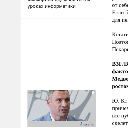
от се
уроках информатики
Если 
для пе
Кстати
Поэтом
Пекар
ВЗГЛЯ
факто
Медве
росто
Ю. К.:
приче
все п
скелет