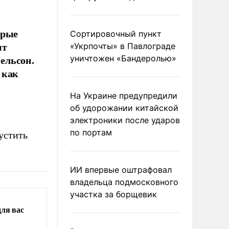
орые
Сортировочный пункт
нт
«Укрпочты» в Павлограде
ельсон.
уничтожен «Бандеролью»
 как
На Украине предупредили
об удорожании китайской
электроники после ударов
по портам
устить
ИИ впервые оштрафовал
владельца подмосковного
участка за борщевик
для вас