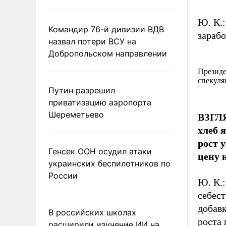
Ю. К.:
Командир 76-й дивизии ВДВ
зарабо
назвал потери ВСУ на
Добропольском направлении
Президе
спекуля
Путин разрешил
приватизацию аэропорта
Шереметьево
ВЗГЛЯ
хлеб 
рост 
Генсек ООН осудил атаки
цену 
украинских беспилотников по
России
Ю. К.:
себест
добавк
В российских школах
роста
расширили изучение ИИ на