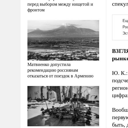
спеку
перед выбором между нищетой и
фронтом
ВЗГЛЯ
рынке
Матвиенко допустила
рекомендацию россиянам
Ю. К.:
отказаться от поездок в Армению
подсче
регио
цифрах
Вообще
перву
быть,