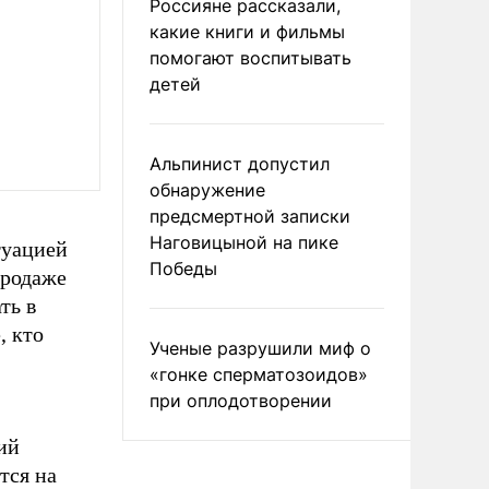
Россияне рассказали,
какие книги и фильмы
помогают воспитывать
детей
Альпинист допустил
обнаружение
предсмертной записки
Наговицыной на пике
туацией
Победы
продаже
ть в
, кто
Ученые разрушили миф о
«гонке сперматозоидов»
при оплодотворении
ий
тся на