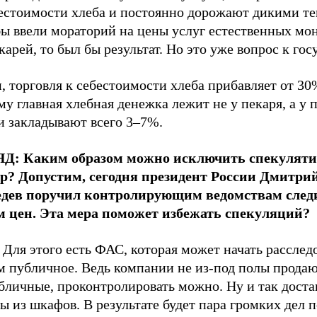
бестоимости хлеба и постоянно дорожают дикими т
бы ввели мораторий на цены услуг естественных мо
карей, то был бы результат. Но это уже вопрос к гос
, торговля к себестоимости хлеба прибавляет от 30
у главная хлебная денежка лежит не у пекаря, а у 
и закладывают всего 3–7%.
Д: Каким образом можно исключить спекулят
р? Допустим, сегодня президент России Дмитри
дев поручил контролирующим ведомствам следи
м цен. Эта мера поможет избежать спекуляций?
 Для этого есть ФАС, которая может начать расслед
м публичное. Ведь компании не из-под полы продаю
убличные, проконтролировать можно. Ну и так дост
ы из шкафов. В результате будет пара громких дел п