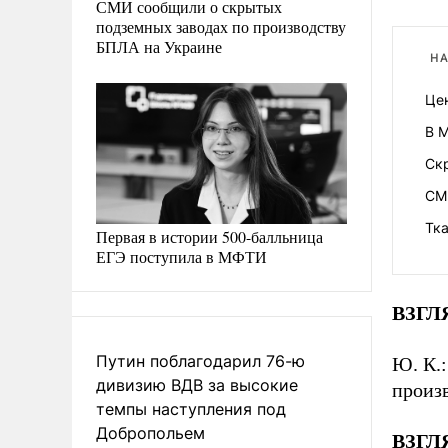
СМИ сообщили о скрытых
подземных заводах по производству
БПЛА на Украине
НА
Це
В М
Скр
СМ
Тка
Первая в истории 500-балльница
ЕГЭ поступила в МФТИ
ВЗГЛЯ
Путин поблагодарил 76-ю
Ю. К.:
дивизию ВДВ за высокие
произ
темпы наступления под
Добропольем
ВЗГЛЯ