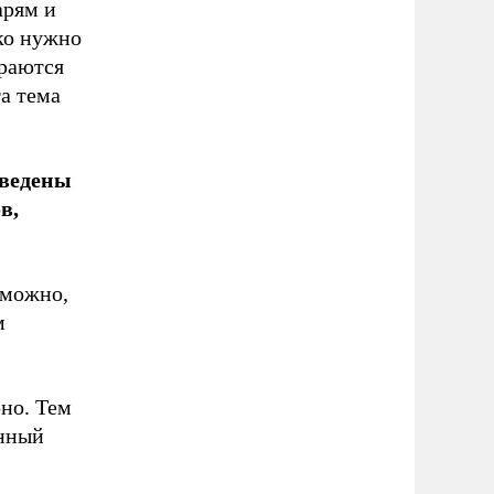
арям и
ько нужно
араются
а тема
оведены
в,
зможно,
м
рно. Тем
онный