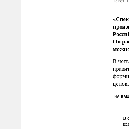
Tекст:
П
«Спек
произ
Росси
Он рас
можно
В чет
прави
форми
ценов
НА ВА
В 
це