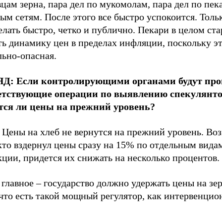
цам зерна, пара дел по мукомолам, пара дел по пек
ым сетям. После этого все быстро успокоится. Тол
елать быстро, четко и публично. Пекари в целом ст
ь динамику цен в пределах инфляции, поскольку эт
льно-опасная.
Д: Если контролирующими органами будут пр
етствующие операции по выявлению спекулянто
тся ли цены на прежний уровень?
 Цены на хлеб не вернутся на прежний уровень. Во
кто вздернул цены сразу на 15% по отдельным вида
ции, придется их снижать на несколько процентов.
главное – государство должно удержать цены на зе
 что есть такой мощный регулятор, как интервенци