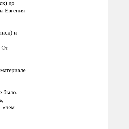
ск) до
зы Евгения
инск) и
. От
 материале
е было.
ь,
– «чем