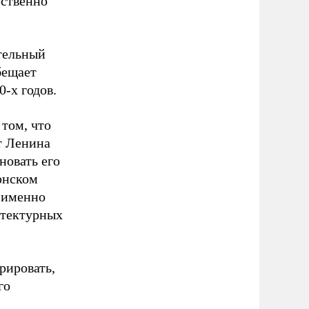
ественно
ительный
бещает
-х годов.
том, что
т Ленина
новать его
рнском
о именно
итектурных
рировать,
го