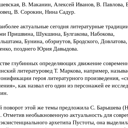
евская, В. Маканин, Алексей Иванов, В. Павлова, Е
овец, В. Сорокин, Нина Садур.
аиболее актуальные сегодня литературные традиции
ми Пришвина, Шукшина, Булгакова, Набокова,
ьштама, Бунина, обэриутов, Бродского, Довлатова,
енко, позднего Юрия Давыдова.
естве глубинных определяющих движение современ
нский литературовед Т. Маркова, например, называ
сонификации героя литературного произведения, «
ения», как назвал его один из персонажей ее иссле
ин.
й поворот этой же темы предложила С. Барышева 
). Отметив необыкновенную актуальность для совр
 экзистенциального архетипа Пустоты, она выделил