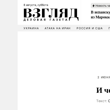
8 августа, суббота
Новость ч
В испанск
из Марокк
УКРАИНА
АТАКА НА ИРАН
РОССИЯ И США
2 ИЮНЯ
И ч
Tекст:
С