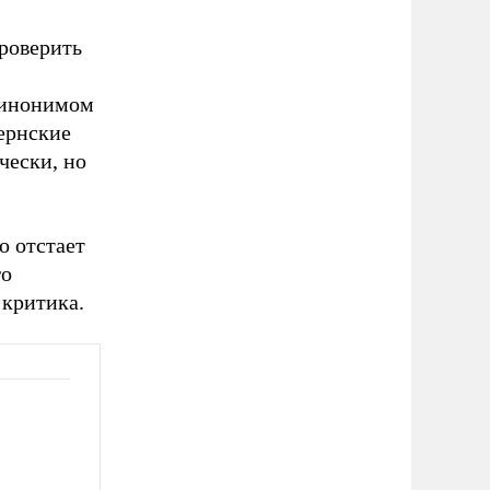
проверить
синонимом
бернские
чески, но
о отстает
го
 критика.