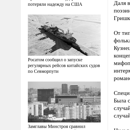
Даля в
потеряли надежду на США
поэзи
Гришко
От тип
фольк
Кузнец
конце
Росатом сообщил о запуске
мифоп
регулярных рейсов китайских судов
интер
по Севморпути
романо
Специ
Была с
случай
случай
Замглавы Минстроя сравнил