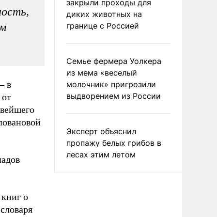
закрыли проходы для
ность,
диких животных на
ом
границе с Россией
Семье фермера Уолкера
из мема «веселый
– в
молочник» пригрозили
выдворением из России
 от
овейшего
оловановой
Эксперт объяснил
пропажу белых грибов в
лесах этим летом
ладов
 книг о
 словаря