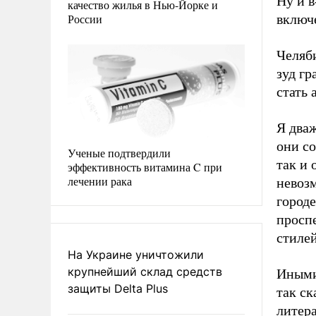
Ну и в
качество жилья в Нью-Йорке и
России
включе
Челяб
зуд гр
стать 
Я два
они с
Ученые подтвердили
так и 
эффективность витамина C при
лечении рака
невоз
город
просп
стилей
На Украине уничтожили
крупнейший склад средств
Иными
защиты Delta Plus
так ск
литер