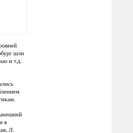
уровней
рбург шли
ю и т.д.
ались
ублением
тикам.
 нынешней
и в
ая, Л.