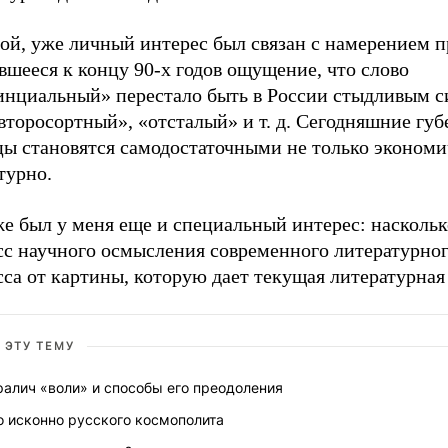
мой, уже личный интерес был связан с намерением 
шееся к концу 90-х годов ощущение, что слово
инциальный» перестало быть в России стыдливым 
второсортный», «отсталый» и т. д. Сегодняшние гу
цы становятся самодостаточными не только экономи
турно.
е был у меня еще и специальный интерес: наскольк
сс научного осмысления современного литературно
са от картины, которую дает текущая литературная
 ЭТУ ТЕМУ
алич «воли» и способы его преодоления
о исконно русского космополита