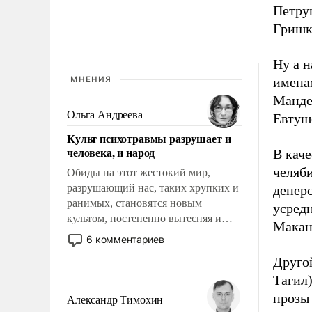
Петруш
Гришк
Ну а н
МНЕНИЯ
имена
Мандел
Ольга Андреева
Евтуш
Культ психотравмы разрушает и
человека, и народ
В кач
челяби
Обиды на этот жестокий мир,
разрушающий нас, таких хрупких и
депер
ранимых, становятся новым
усредн
культом, постепенно вытесняя и
Макан
отменяя традиционное требование к
6 комментариев
человеку – быть мужественным и
Друго
твердым под ударами судьбы, брать
Тагил
на себя ответственность, помогать
слабым, идти вперед и
прозы
Александр Тимохин
адаптироваться.