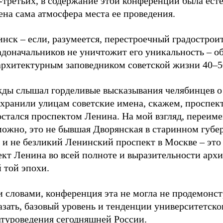
-третьих, в содержание этой конференции была ест
на сама атмосфера места ее проведения.
инск – если, разумеется, перестроечный градостро
адоначальников не уничтожит его уникальность – о
архитектурным заповедником советской жизни 40–50
жды слышал горделивые высказывания челябинцев о 
охранили улицам советские имена, скажем, проспек
остался проспектом Ленина. На мой взгляд, переиме
можно, это не бывшая Дворянская в старинном губе
е и не безликий Ленинский проспект в Москве – эт
ект Ленина во всей полноте и выразительности арх
 той эпохи.
 словами, конференция эта не могла не продемонст
азать, базовый уровень и тенденции университетско
атуроведения сегодняшней России.