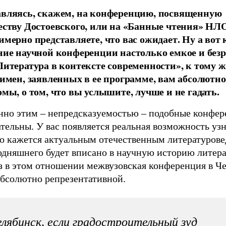
вляясь, скажем, на конференцию, посвященную
еству Достоевского, или на «Банные чтения» НЛО
имерно представляете, что вас ожидает. Ну а вот 
ние научной конференции настолько емкое и безр
Литература в контексте современности», к тому 
 имен, заявленных в ее программе, вам абсолютно
омы, о том, что вы услышите, лучше и не гадать.
нно этим – непредсказуемостью – подобные конфер
тельны. У вас появляется реальная возможность узн
о кажется актуальным отечественным литературове
годняшнего будет вписано в научную историю литер
аз в этом отношении межвузовская конференция в Ч
абсолютно репрезентативной.
лябинск, если градостроительный зуд