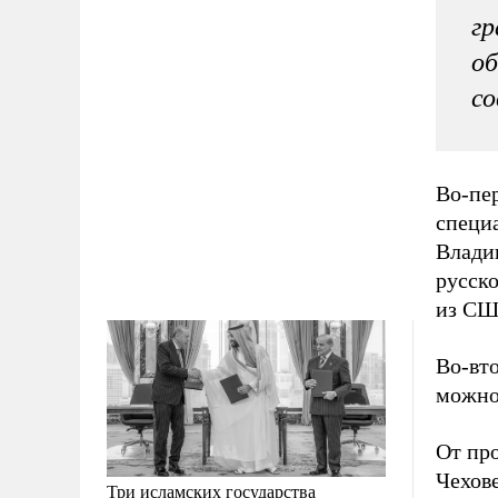
гр
о
с
Во-пер
специ
Владив
русско
из СШ
Во-вт
можно 
От пр
Чехове
Три исламских государства