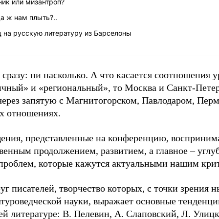
ник или мизантроп?
а ж нам плыть?..
д на русскую литературу из Барселоны
сразу: ни насколько. А что касается соотношения 
ичный» и «региональный», то Москва и Санкт-Пете
через запятую с Магнитогорском, Павлодаром, Пермь
ех отношениях.
ения, представленные на конференцию, восприним
твенным продолжением, развитием, а главное – угл
 проблем, которые кажутся актуальными нашим кри
уг писателей, творчество которых, с точки зрения
атуроведческой науки, выражает основные тенденци
й литературе: В. Пелевин, А. Слаповский, Л. Улицк