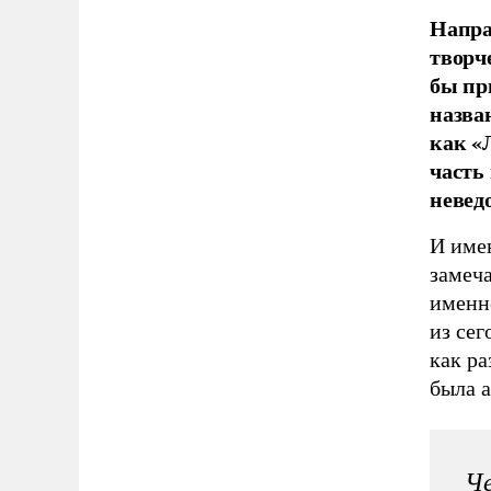
Напра
творч
бы пр
назва
как «
часть
невед
И име
замеча
именн
из се
как р
была 
Че