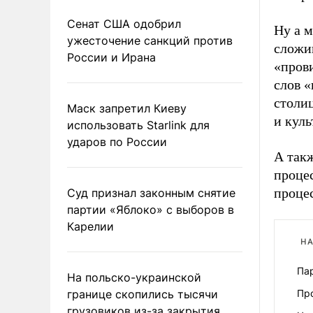
Сенат США одобрил
Ну а 
ужесточение санкций против
сложив
России и Ирана
«пров
слов «
столи
Маск запретил Киеву
и куль
использовать Starlink для
ударов по России
А такж
проце
процес
Суд признал законным снятие
партии «Яблоко» с выборов в
Карелии
НА
Пар
На польско-украинской
границе скопились тысячи
Пр
грузовиков из-за закрытия