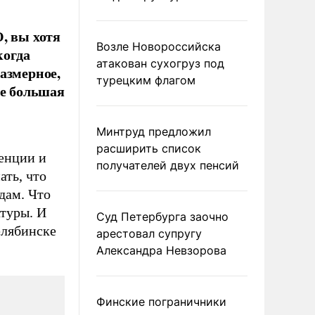
, вы хотя
Возле Новороссийска
когда
атакован сухогруз под
азмерное,
турецким флагом
же большая
Минтруд предложил
расширить список
енции и
получателей двух пенсий
ать, что
дам. Что
атуры. И
Суд Петербурга заочно
елябинске
арестовал супругу
Александра Невзорова
Финские пограничники