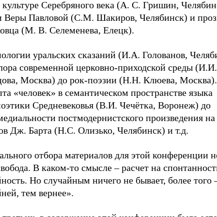
 культуре Серебряного века (А. С. Гришин, Челябин
и Веры Павловой (С.М. Шакиров, Челябинск) и про
вца (М. В. Селеменева, Елецк).
ологии уральских сказаний (И.А. Голованов, Челяб
лора современной церковно-приходской среды (И.И.
ова, Москва) до рок-поэзии (Н.Н. Клюева, Москва)
пта «человек» в семантическом пространстве языка
оэтики Средневековья (В.И. Чечётка, Воронеж) до
медиальности постмодернистского произведения на
в Дж. Барта (Н.С. Олизько, Челябинск) и т.д.
ального отбора материалов для этой конференции н
вобода. В каком-то смысле – расчет на спонтанност
ность. Но случайным ничего не бывает, более того 
ней, тем вернее».