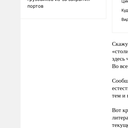
Ци
портов
Куд
Ви
Скажу 
«стол
здесь 
Во вс
Сообщ
естес
тем и
Вот кр
литер
текуще