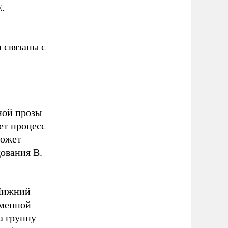
.
 связаны с
ной прозы
ет процесс
сюжет
дования В.
(Нижний
еменной
а группу