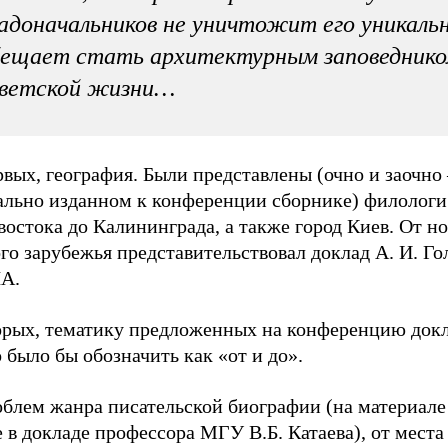
адоначальников не уничтожит его уникаль
бещает стать архитектурным заповедник
оветской жизни…
вых, география. Были представлены (очно и заочно 
ально изданном к конференции сборнике) филологи
остока до Калининграда, а также город Киев. От н
го зарубежья представительствовал доклад А. И. Г
А.
орых, тематику предложенных на конференцию док
было бы обозначить как «от и до».
облем жанра писательской биографии (на материале
 в докладе профессора МГУ В.Б. Катаева), от места