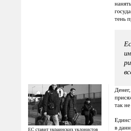
нанять
госуд
тень 
Ес
ин
ри
вс
Денег,
присяж
так н
Единст
в данн
ЕС ставит украинских уклонистов