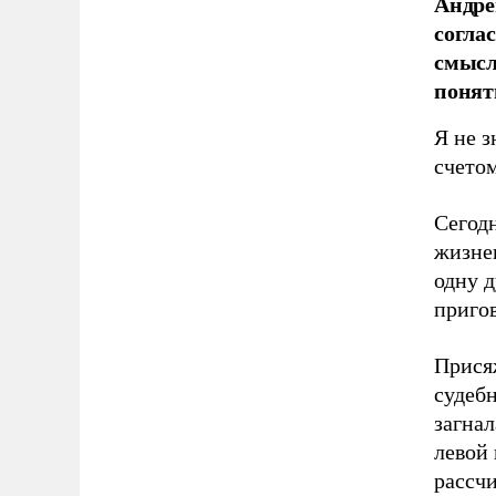
Андре
согла
смысл
понят
Я не з
счето
Сегодн
жизне
одну д
пригов
Прися
судеб
загнал
левой
рассчи