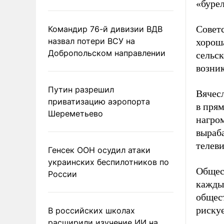
«бурел
Совет
Командир 76-й дивизии ВДВ
назвал потери ВСУ на
хороша
Добропольском направлении
сельск
возник
Путин разрешил
Вячесл
приватизацию аэропорта
в прям
Шереметьево
нагром
выраб
телев
Генсек ООН осудил атаки
украинских беспилотников по
Общест
России
каждый
общес
рискуе
В российских школах
расширили изучение ИИ на