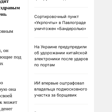
удят
е здравым
ень
Сортировочный пункт
«Укрпочты» в Павлограде
уничтожен «Бандеролью»
ровным
На Украине предупредили
, он
об удорожании китайской
оющие под
электроники после ударов
ых
по портам
ую
ИИ впервые оштрафовал
рую она
владельца подмосковного
участка за борщевик
 своей
ек может
 денег