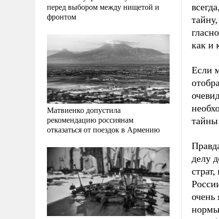
всегд
перед выбором между нищетой и
фронтом
тайну
гласно
как и 
Если 
отобр
очевид
необх
Матвиенко допустила
рекомендацию россиянам
тайны 
отказаться от поездок в Армению
Правд
делу 
страт,
России
очень 
нормы