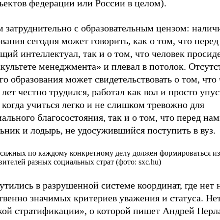
ъектов федерации или России в целом).
м затруднительно с образовательным цензом: налич
вания сегодня может говорить, как о том, что перед
щий интеллектуал, так и о том, что человек просиде
культете менеджмента» и плевал в потолок. Отсутс
о образования может свидетельствовать о том, что 
лет честно трудился, работал как вол и просто упус
 когда учиться легко и не слишком тревожно для
ального благосостояния, так и о том, что перед нам
ьник и лодырь, не удосужившийся поступить в вуз.
сяжных по каждому конкретному делу должен формироваться из
вителей разных социальных страт (фото: sxc.hu)
тились в разрушенной системе координат, где нет 
твенно значимых критериев уважения и статуса. Не
кой стратификации», о которой пишет Андрей Перла