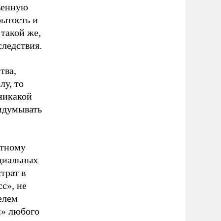
твенную
рытость и
 такой же,
следствия.
тва,
лу, то
 никакой
идумывать
етному
оциальных
трат в
с», не
елем
» любого