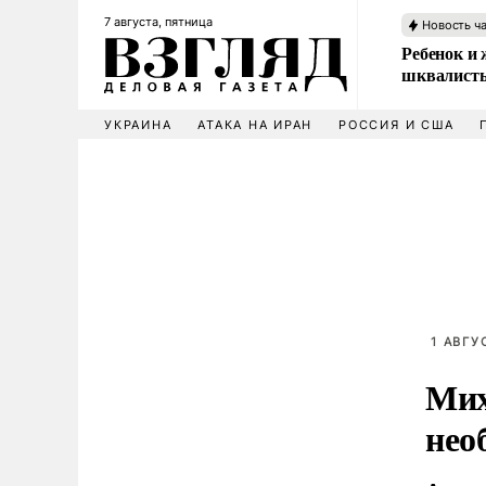
7 августа, пятница
Новость ч
Ребенок и 
шквалисты
УКРАИНА
АТАКА НА ИРАН
РОССИЯ И США
1 АВГУ
Мих
нео