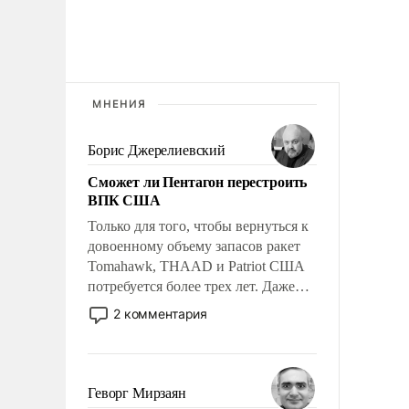
МНЕНИЯ
Борис Джерелиевский
Сможет ли Пентагон перестроить
ВПК США
Только для того, чтобы вернуться к
довоенному объему запасов ракет
Tomahawk, THAAD и Patriot США
потребуется более трех лет. Даже
небольшая война с Ираном
2 комментария
опустошила американские
арсеналы. Сложившаяся ситуация
означает многолетний период
уязвимости США, например, перед
Геворг Мирзаян
Китаем.