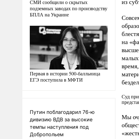
из суб
СМИ сообщили о скрытых
подземных заводах по производству
БПЛА на Украине
Совсе
образо
блестя
на «фа
высшег
малых 
время,
Первая в истории 500-балльница
матери
ЕГЭ поступила в МФТИ
бездел
Суд при
предста
Путин поблагодарил 76-ю
Мы очу
дивизию ВДВ за высокие
общес
темпы наступления под
«жест
Добропольем