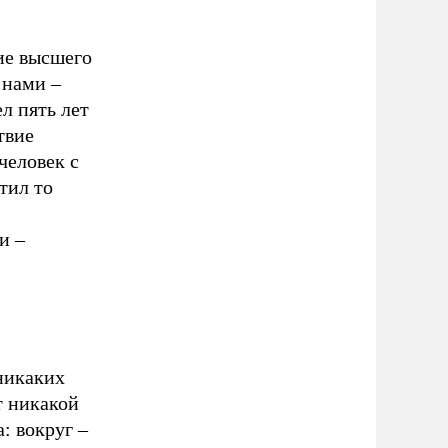
ие высшего
 нами –
л пять лет
твие
человек с
тил то
и –
никаких
т никакой
: вокруг –