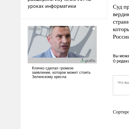
уроках информатики
Суд п
вердик
странн
которы
России
Вы може
О редак
Сортир