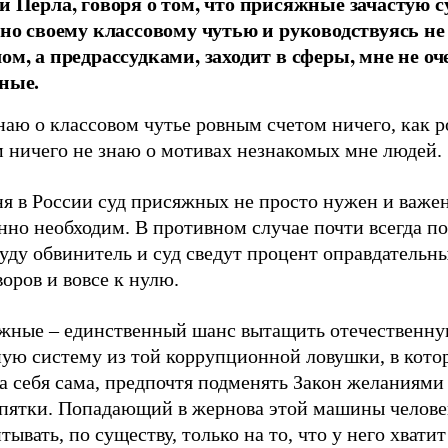
й Перла, говоря о том, что присяжные зачастую с
сно своему классовому чутью и руководствуясь н
ом, а
предрассудками
, заходит в сферы, мне не оч
ные.
наю о классовом чутье ровным счетом ничего, как 
м ничего не знаю о мотивах незнакомых мне людей.
я в России суд присяжных не просто нужен и важен
нно необходим. В противном случае почти всегда п
уду обвинитель и суд сведут процент оправдательн
оров и вовсе к нулю.
жные – единственный шанс вытащить отечественн
ную систему из той коррупционной ловушки, в кото
а себя сама, предпочтя подменять Закон желаниями
 пятки. Попадающий в жернова этой машины челов
тывать, по существу, только на то, что у него хватит