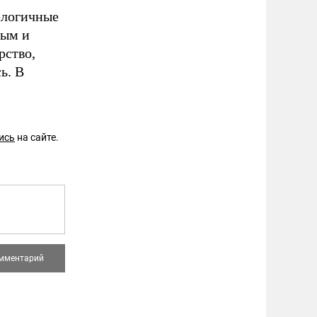
елогичные
ным и
рство,
ь. В
ись
на сайте.