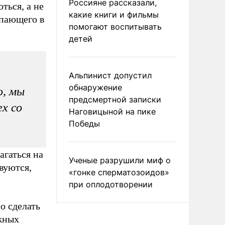
Россияне рассказали,
ться, а не
какие книги и фильмы
упающего в
помогают воспитывать
детей
Альпинист допустил
обнаружение
о, мы
предсмертной записки
х со
Наговицыной на пике
Победы
агаться на
Ученые разрушили миф о
вуются,
«гонке сперматозоидов»
при оплодотворении
о сделать
яжных