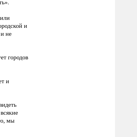
ть».
 или
ородской и
 и не
ует городов
ет и
видеть
 всякие
о, мы