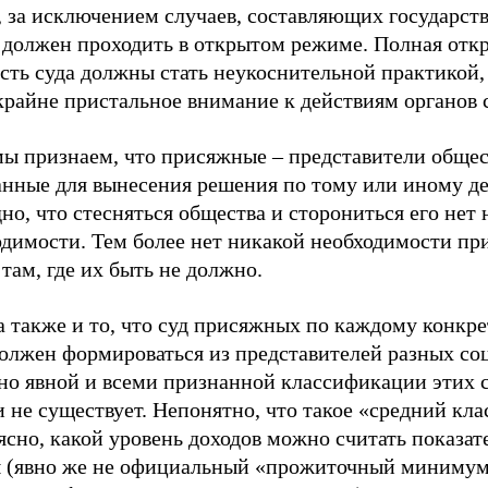
а, за исключением случаев, составляющих государс
, должен проходить в открытом режиме. Полная отк
сть суда должны стать неукоснительной практикой,
крайне пристальное внимание к действиям органов 
мы признаем, что присяжные – представители общес
анные для вынесения решения по тому или иному де
но, что стесняться общества и сторониться его нет
одимости. Тем более нет никакой необходимости пр
там, где их быть не должно.
а также и то, что суд присяжных по каждому конкр
должен формироваться из представителей разных с
 но явной и всеми признанной классификации этих с
 не существует. Непонятно, что такое «средний клас
ясно, какой уровень доходов можно считать показат
 (явно же не официальный «прожиточный минимум