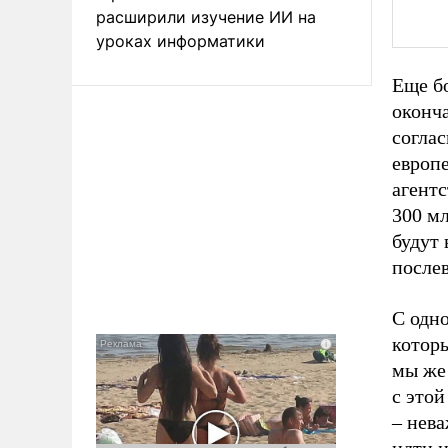
расширили изучение ИИ на
уроках информатики
Еще б
оконча
согла
европе
агентс
300 м
будут 
после
С одно
которы
мы же
с это
– нева
идти н