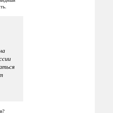
ть.
на
ссии
ваться
т
в?