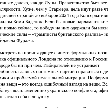
так же далеко, как до Луны. Правительство бьет все
лярности. Хуже, чем у Стармера, дела идут разве чт
одившей страной до выборов 2024 года Консерватив
ачалом Кеми Баденок. Если бы новые парламентски
и прямо сейчас, то победу на них одержали бы нес
ические силы – «трамписты британского разлива» и
йджела Фуража.
смотреть на происходящее с чисто формальных пози
ика официального Лондона по отношению к России
вроде бы ни при чем. Избирателей не устраивает
собность главных системных партий справиться с д
мики и проблемой нелегальной миграции. Но форм
 на вещи – это всегда ошибочный взгляд на вещи. В
бствуя воспламенению украинского конфликта, оф
 загнал себя в ловушку.