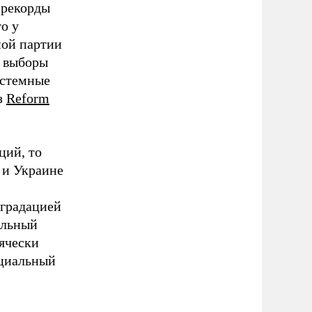
 рекорды
о у
ной партии
е выборы
истемные
з
Reform
ций, то
 и Украине
еградацией
альный
сячески
ициальный