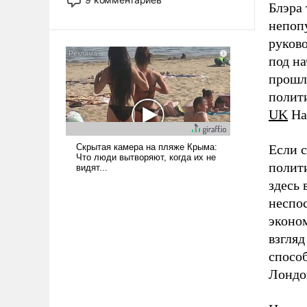
Блэра 
назад было образом для
непопу
псевдонаучной фантастики, стало
всерьез обсуждаемой идеей.
руков
под н
прошл
полит
UK
На
Если 
полит
здесь 
неспо
эконо
взгляд
спосо
Лондон