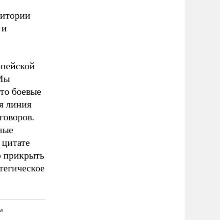
ритории
 и
опейской
«Мы
то боевые
я линия
говоров.
ные
 цитате
о прикрыть
тегическое