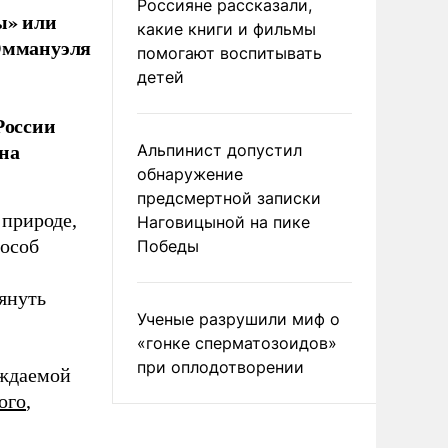
Россияне рассказали,
ы» или
какие книги и фильмы
 Эммануэля
помогают воспитывать
детей
России
на
Альпинист допустил
обнаружение
предсмертной записки
 природе,
Наговицыной на пике
пособ
Победы
януть
Ученые разрушили миф о
«гонке сперматозоидов»
при оплодотворении
уждаемой
ого
,