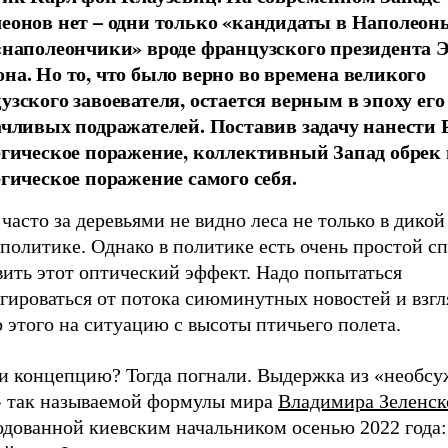
еонов нет – одни только «кандидаты в Наполеон
«наполеончики» вроде французского президента
на. Но то, что было верно во времена великого
узского завоевателя, остается верным в эпоху его
ачливых подражателей. Поставив задачу нанести 
егическое поражение, коллективный Запад обрек 
егическое поражение самого себя.
часто за деревьями не видно леса не только в дикой
 политике. Однако в политике есть очень простой с
вить этот оптический эффект. Надо попытаться
гироваться от потока сиюминутных новостей и взгл
 этого на ситуацию с высоты птичьего полета.
и концепцию? Тогда погнали. Выдержка из «необс
» так называемой формулы мира
Владимира Зеленск
одованной киевским начальником осенью 2022 года: