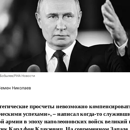
 Бобылев/РИА Новости
емен Николаев
тегические просчеты невозможно компенсироват
ческими успехами», – написал когда-то служивш
ой армии в эпоху наполеоновских войск великий
тик Карл фон Клаузевиц. На современном Западе