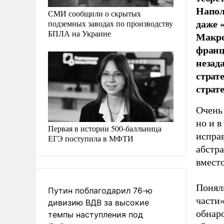
Напол
СМИ сообщили о скрытых
даже 
подземных заводах по производству
БПЛА на Украине
Макро
франц
незад
страт
страт
Очень 
но и в
Первая в истории 500-балльница
испра
ЕГЭ поступила в МФТИ
абстра
вместо
Понял
Путин поблагодарил 76-ю
части
дивизию ВДВ за высокие
обнар
темпы наступления под