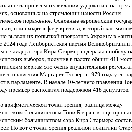
можность при всем их желании удержаться на преж
иях, основанных на стремлении нанести России
егическое поражение. Основные европейские госуда
шли, или входят в фазу кризиса, который как мини
чно вызван их попыткой превратить Украину в «ант
е 2024 года Лейбористская партия Великобритании 
м ее лидера сэра Кира Стармера одержала победу н
ентских выборах, получив в палате общин 411 мест 
танским меркам это очень внушительный результат.
тнего правления
Маргарет Тэтчер
в 1979 году у ее п
ст в парламенте. В начале 10-летнего правления То
оду премьер располагал поддержкой 418 депутатов.
то арифметической точки зрения, разница между
ментским большинством Тони Блэра в конце прошло
ментским большинством сэра Кира Стармера составл
ест. Но вот с точки зрения реальной политики Стар