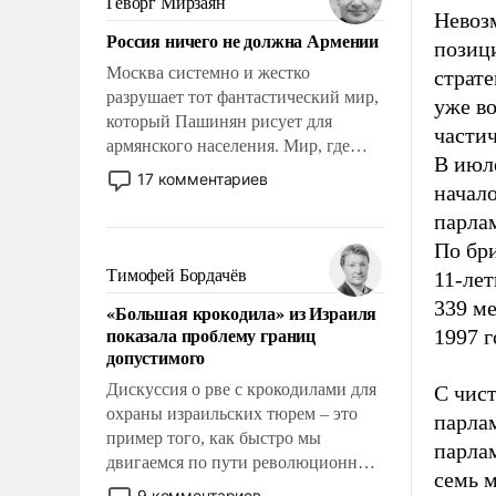
Геворг Мирзаян
Невоз
Китаем.
Россия ничего не должна Армении
позиц
Москва системно и жестко
страт
разрушает тот фантастический мир,
уже во
который Пашинян рисует для
части
армянского населения. Мир, где
В июл
политические прожекты будут
17 комментариев
начало
безусловно оплачиваться за счет
российских налогоплательщиков и
парлам
где Еревану за свои поступки не
По бри
нужно отвечать.
Тимофей Бордачёв
11-ле
339 ме
«Большая крокодила» из Израиля
показала проблему границ
1997 г
допустимого
Дискуссия о рве с крокодилами для
С чис
охраны израильских тюрем – это
парла
пример того, как быстро мы
парла
двигаемся по пути революционных
семь м
изменений. То, что несколько лет
9 комментариев