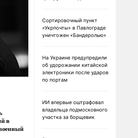
Сортировочный пункт
«Укрпочты» в Павлограде
уничтожен «Бандеролью»
На Украине предупредили
об удорожании китайской
электроники после ударов
по портам
ИИ впервые оштрафовал
владельца подмосковного
ь
участка за борщевик
ий в
 военный