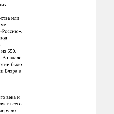
них
рства или
мум
и-Россию».
под
а
из 650.
 В начале
артии было
ни Блэра в
го века и
яет всего
меру до