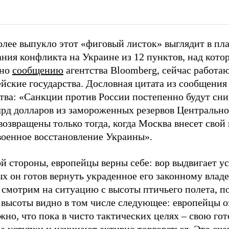
олее выпукло этот «фиговый листок» выглядит в пл
ния конфликта на Украине из 12 пунктов, над кото
сно
сообщению
агентства Bloomberg, сейчас работа
йские государства. Дословная цитата из сообщения
тва: «Санкции против России постепенно будут сни
лрд долларов из замороженных резервов Центрально
возвращены только тогда, когда Москва внесет свой 
военное восстановление Украины».
й стороны, европейцы верны себе: вор выдвигает ус
х он готов вернуть украденное его законному владе
 смотрим на ситуацию с высоты птичьего полета, п
й высоты видно в том числе следующее: европейцы 
жно, что пока в чисто тактических целях – свою го
а уступки и начинают активно торговаться. Это оч