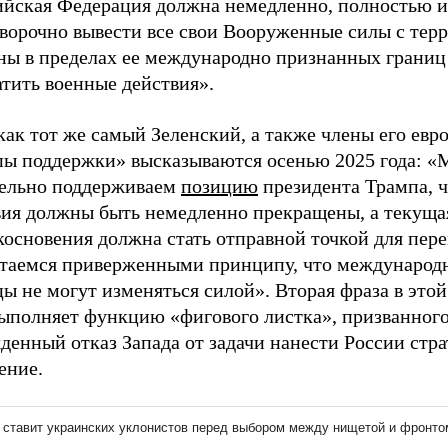
ийская Федерация должна немедленно, полностью и
оворочно вывести все свои Вооруженные силы с тер
ны в пределах ее международно признанных границ
тить военные действия».
как тот же самый Зеленский, а также члены его евр
пы поддержки» высказываются осенью 2025 года: 
ельно поддерживаем
позицию
президента Трампа, ч
вия должны быть немедленно прекращены, а текуща
основения должна стать отправной точкой для пере
таемся приверженными принципу, что международ
ы не могут изменяться силой». Вторая фраза в этой
выполняет функцию «фигового листка», призванног
енный отказ Запада от задачи нанести России стра
ение.