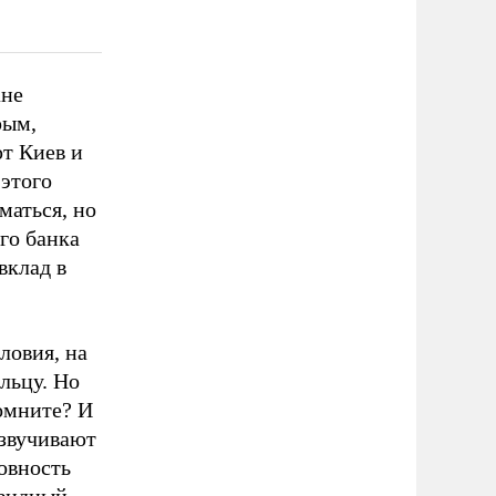
ане
рым,
ют Киев и
 этого
маться, но
го банка
вклад в
ловия, на
льцу. Но
омните? И
озвучивают
товность
евидный