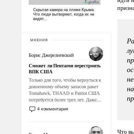
призна
Ра
МНЕНИЯ
лу
Борис Джерелиевский
пр
Сможет ли Пентагон перестроить
ос
ВПК США
не
Только для того, чтобы вернуться к
довоенному объему запасов ракет
на
Tomahawk, THAAD и Patriot США
п
потребуется более трех лет. Даже
небольшая война с Ираном
4 комментария
опустошила американские
арсеналы. Сложившаяся ситуация
означает многолетний период
Что вы
уязвимости США, например, перед