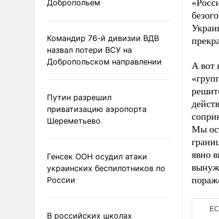
«Росс
Добропольем
безог
Украи
Командир 76-й дивизии ВДВ
прекра
назвал потери ВСУ на
Добропольском направлении
А вот 
«груп
решит
Путин разрешил
дейст
приватизацию аэропорта
соприк
Шереметьево
Мы ос
границ
явно 
Генсек ООН осудил атаки
вынужд
украинских беспилотников по
пораж
России
В российских школах