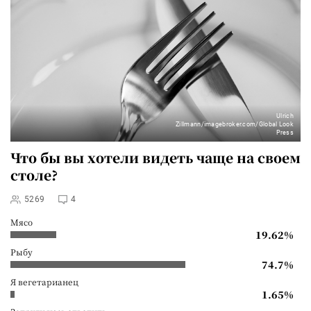
Ulrich
Zillmann/imagebroker.com/Global Look
Press
Что бы вы хотели видеть чаще на своем
столе?
5269
4
Мясо
19.62%
Рыбу
74.7%
Я вегетарианец
1.65%