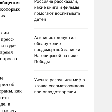
 общения
Россияне рассказали,
какие книги и фильмы
ь которых
помогают воспитывать
вых
детей
ссии
Альпинист допустил
 пресс-
обнаружение
и года».
предсмертной записки
 время
Наговицыной на пике
вопроса с
Победы
ие
Ученые разрушили миф о
орил об
«гонке сперматозоидов»
траны, как
при оплодотворении
тета
де, в
а тысячу