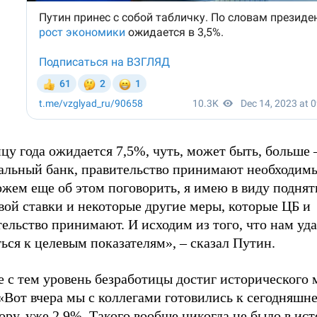
цу года ожидается 7,5%, чуть, может быть, больше 
альный банк, правительство принимают необходим
жем еще об этом поговорить, я имею в виду поднят
вой ставки и некоторые другие меры, которые ЦБ и
ельство принимают. И исходим из того, что нам уда
ься к целевым показателям», – сказал Путин.
е с тем уровень безработицы достиг исторического
«Вот вчера мы с коллегами готовились к сегодняшн
ору, уже 2,9%. Такого вообще никогда не было в ис