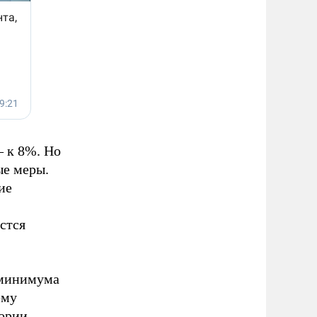
– к 8%. Но
ые меры.
ие
стся
 минимума
ему
тории