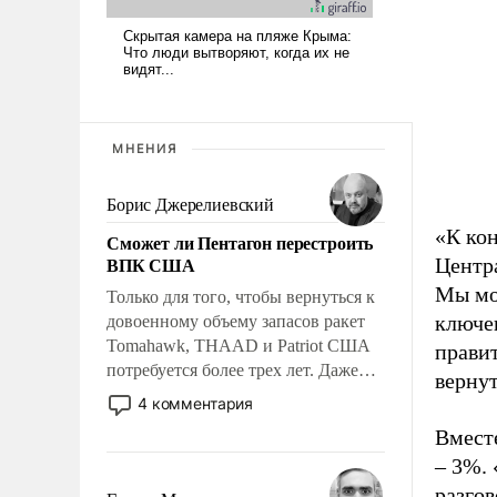
МНЕНИЯ
Борис Джерелиевский
«К кон
Сможет ли Пентагон перестроить
ВПК США
Центр
Мы мо
Только для того, чтобы вернуться к
ключе
довоенному объему запасов ракет
Tomahawk, THAAD и Patriot США
правит
потребуется более трех лет. Даже
вернут
небольшая война с Ираном
4 комментария
опустошила американские
Вмест
арсеналы. Сложившаяся ситуация
– 3%. 
означает многолетний период
уязвимости США, например, перед
разгов