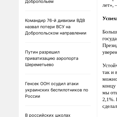
Добропольем
лет», 
Успех
Командир 76-й дивизии ВДВ
назвал потери ВСУ на
Больш
Добропольском направлении
госуда
Прези
уверен
Путин разрешил
приватизацию аэропорта
Шереметьево
Устой
так и 
можно
Генсек ООН осудил атаки
концу 
украинских беспилотников по
мы оты
России
2,1%. 
сделал
В российских школах