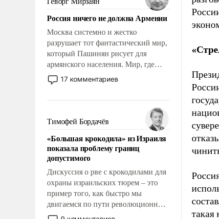
Геворг Мирзаян
Китаем.
Росси
Россия ничего не должна Армении
эконом
Москва системно и жестко
разрушает тот фантастический мир,
«Стре
который Пашинян рисует для
армянского населения. Мир, где
Презид
политические прожекты будут
17 комментариев
безусловно оплачиваться за счет
России
российских налогоплательщиков и
госуда
где Еревану за свои поступки не
нацио
нужно отвечать.
Тимофей Бордачёв
сувер
«Большая крокодила» из Израиля
отказы
показала проблему границ
чинить
допустимого
Дискуссия о рве с крокодилами для
Россия
охраны израильских тюрем – это
исполь
пример того, как быстро мы
состав
двигаемся по пути революционных
такая 
изменений. То, что несколько лет
9 комментариев