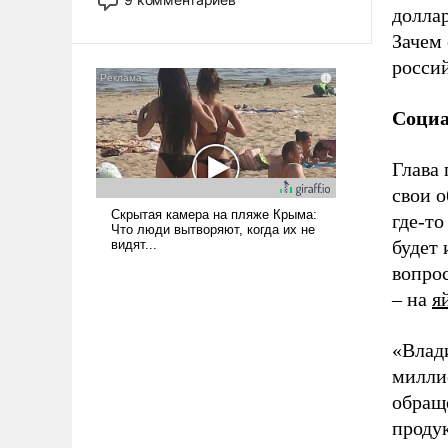
доллар
назад было образом для
псевдонаучной фантастики, стало
Зачем 
всерьез обсуждаемой идеей.
росси
Социа
Глава 
свои о
где-то
будет 
вопрос
– на
я
«Влад
миллио
обраще
продук