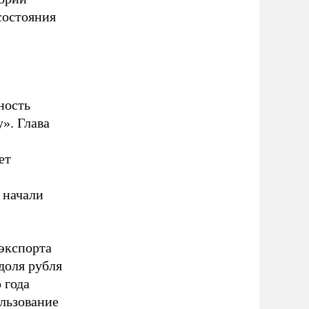
состояния
ность
у». Глава
ет
 начали
 экспорта
доля рубля
 года
ользование