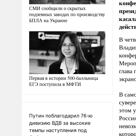
конфе
СМИ сообщили о скрытых
прези
подземных заводах по производству
касал
БПЛА на Украине
дейст
В четв
Влади
конфе
Меропр
глава 
Первая в истории 500-балльница
экрано
ЕГЭ поступила в МФТИ
В сам
сувере
этом у
Путин поблагодарил 76-ю
Россия
дивизию ВДВ за высокие
невозм
темпы наступления под
которо