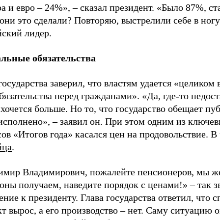
а и евро – 24%», – сказал президент. «Было 87%, ст
они это сделали? Повторяю, выстрелили себе в ногу»
йский лидер.
льные обязательства
государства заверил, что властям удается «целиком
бязательства перед гражданами». «Да, где-то недост
 хочется больше. Но то, что государство обещает пу
исполнено», – заявил он. При этом одним из ключе
ов «Итогов года» касался цен на продовольствие. В
йца
.
имир Владимирович, пожалейте пенсионеров, мы ж
ны получаем, наведите порядок с ценами!» – так з
ние к президенту. Глава государства ответил, что с
т вырос, а его производство – нет. Саму ситуацию 