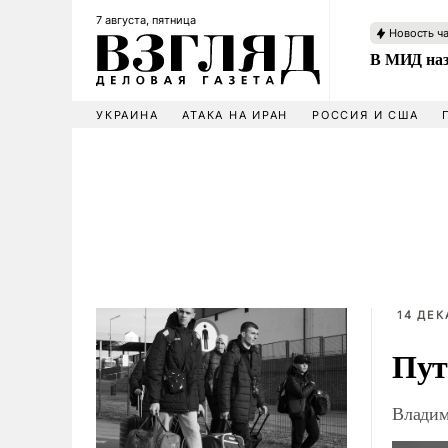
7 августа, пятница
Новость ч
В МИД наз
УКРАИНА
АТАКА НА ИРАН
РОССИЯ И США
14 ДЕК
Пут
Владим