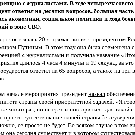
ренцию с журналистами. В ходе четырехчасового
дент ответил на десятки вопросов, большая част
ась экономики, социальной политики и хода бое
вий в зоне СВО.
ерг состоялась 20-я
прямая линия
с президентом Ро
миром Путиным. В этом году она была совмещена с
ренцией с журналистами и получила название «Итог
иятие длилось 4 часа 4 минуты и 19 секунд, за это
государства ответил на 65 вопросов, а также на три 
в.
ом начале мероприятия президент
назвал
обеспечен
нитета страны своей приоритетной задачей. «Я гов
же много раз, но не грех и повториться: для такой с
, просто существование нашей страны без суверени
ожно, ее просто не будет. Во всяком случае в том ви
м она сегодня существует и в котором существовал