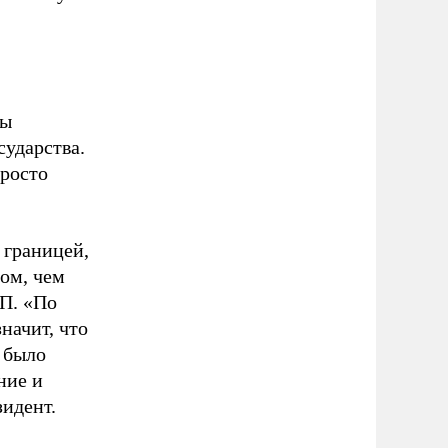
вы
сударства.
просто
 границей,
том, чем
ВП. «По
начит, что
с было
ние и
зидент.