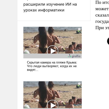
По ито
расширили изучение ИИ на
может 
уроках информатики
сказа
госуда
При эт