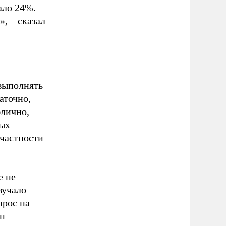
ало 24%.
, – сказал
 выполнять
аточно,
блично,
вых
 частности
е не
вучало
прос на
он