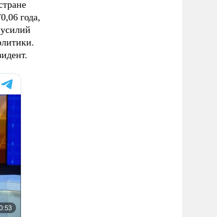
стране
0,06 года,
 усилий
олитики.
зидент.