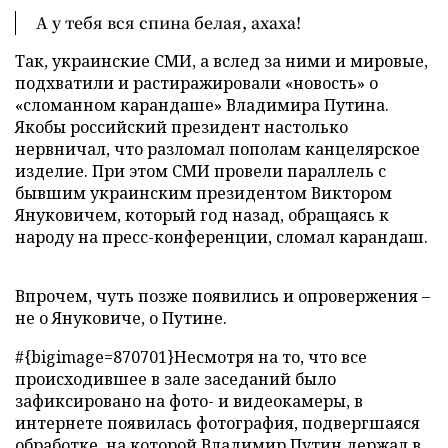
А у тебя вся спина белая, ахаха!
Так, украинские СМИ, а вслед за ними и мировые,
подхватили и растиражировали «новость» о
«сломанном карандаше» Владимира Путина.
Якобы российский президент настолько
нервничал, что разломал пополам канцелярское
изделие. При этом СМИ провели параллель с
бывшим украинским президентом Виктором
Януковичем, который год назад, обращаясь к
народу на пресс-конференции, сломал карандаш.
Впрочем, чуть позже появились и опровержения –
не о Януковиче, о Путине.
#{bigimage=870701}Несмотря на то, что все
происходившее в зале заседаний было
зафиксировано на фото- и видеокамеры, в
интернете появилась фотография, подвергшаяся
обработке, на которой Владимир Путин держал в