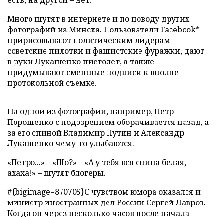
есть, на другой – нет.
Много шутят в интернете и по поводу других
фотографий из Минска. Пользователи
Facebook*
пририсовывают политическим лидерам
советские пилотки и фашистские фуражки, дают
в руки Лукашенко пистолет, а также
придумывают смешные подписи к вполне
протокольной съемке.
На одной из фотографий, например, Петр
Порошенко с подозрением оборачивается назад, а
за его спиной Владимир Путин и Александр
Лукашенко чему-то улыбаются.
«Петро...» – «Шо?» – «А у тебя вся спина белая,
ахаха!» – шутят блогеры.
#{bigimage=870705}
С чувством юмора оказался и
министр иностранных дел России Сергей Лавров.
Когда он через несколько часов после начала