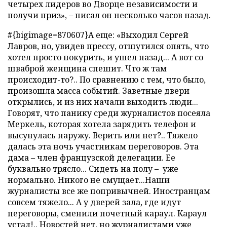
четырех лидеров во Дворце независимости и
получи приз», – писал он несколько часов назад.
#{bigimage=870607}
А еще: «Выходил Сергей
Лавров, но, увидев прессу, отшутился опять, что
хотел просто покурить, и ушел назад... А вот со
шваброй женщина спешит. Что ж там
происходит-то?.. По сравнению с тем, что было,
произошла масса событий. Заветные двери
открылись, и из них начали выходить люди...
Говорят, что панику среди журналистов посеяла
Меркель, которая хотела зарядить телефон и
высунулась наружу. Верить или нет?.. Тяжело
далась эта ночь участникам переговоров. Эта
дама – член французской делегации. Ее
буквально трясло... Сидеть на полу – уже
нормально. Никого не смущает...Наши
журналисты все же попривычней. Иностранцам
совсем тяжело... А у дверей зала, где идут
переговоры, сменили почетный караул. Караул
устал!.. Новостей нет, но журналистами уже