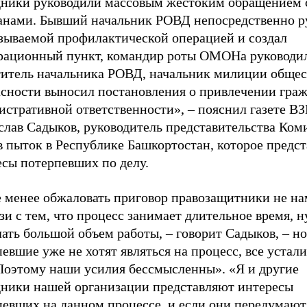
дники руководили массовым жестоким обращением 
анами. Бывший начальник РОВД непосредственно р
азываемой профилактической операцией и создал
рационный пункт, командир роты ОМОНа руководи
титель начальника РОВД, начальник милиции обще
асности выносил постановления о привлечении граж
истративной ответственности», – пояснил газете 
слав Садыков, руководитель представительства Ком
 пыток в Республике Башкортостан, которое предст
есы потерпевших по делу.
е менее обжаловать приговор правозащитники не на
зи с тем, что процесс занимает длительное время, 
ать большой объем работы, – говорит Садыков, – н
евшие уже не хотят являться на процесс, все устали
 Поэтому наши усилия бессмысленны». «Я и другие
дники нашей организации представляют интересы
певших на данном процессе, и если они передумают