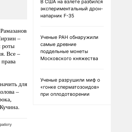
В США на взлете разбился
экспериментальный дрон-
напарник F-35
 Рамазанов
Ученые РАН обнаружили
Мирзин –
самые древние
й роты
поддельные монеты
я. Все –
Московского княжества
 права
Ученые разрушили миф о
значить для
«гонке сперматозоидов»
олова –
при оплодотворении
рока,
Кучина.