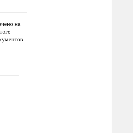
ачено на
итоге
окументов