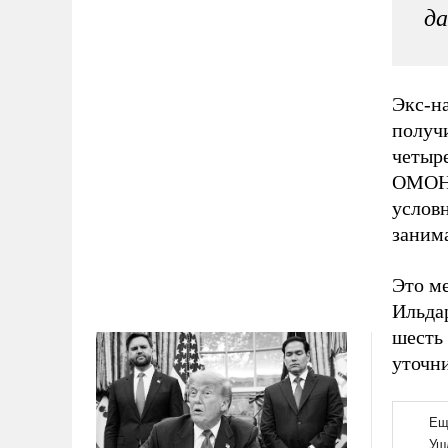
да
Экс-н
получи
четыре
ОМОН 
услов
занима
Это ме
Ильдар
шесть 
уточн