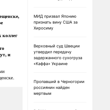
ещенске,
МИД призвал Японию
ое
признать вину США за
Хиросиму
х коллег
Верховный суд Швеции
то
утвердил передачу
ут, и
задержанного сухогруза
«Каффа» Украине
ми
щенске.
Пропавший в Черногории
россиянин найден
мертвым