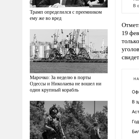
Трамп определился с преемником
ему же во вред
Отмет
19 фев
тольк
уголо
свидет
Марочко: За неделю в порты
НА
Одессы и Николаева не вошел ни
один крупный корабль
Оф
В 
Ас
Год
Бил