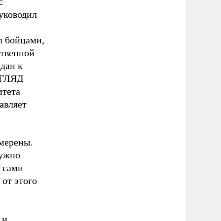
с
уководил
л бойцами,
ственной
дан к
ВЗГЛЯД
итета
авляет
мерены.
нужно
о сами
 от этого
 и