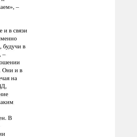
аем», –
е и в связи
именно
, будучи в
 –
ношении
 Они и в
чая на
ВД
,
ние
каким
ен. В
е
ии