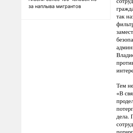
сотру
за наплыва мигрантов
гражд
так н
фильт
замес
безоп
админ
Влади
против
интер
Тем н
«В свя
продел
потерп
дела.
сотру
потер