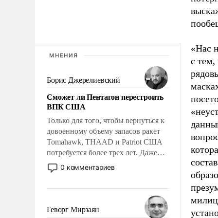
выскаж
пообе
«Нас н
МНЕНИЯ
с тем,
рядовы
Борис Джерелиевский
масках
Сможет ли Пентагон перестроить
посето
ВПК США
«неус
Только для того, чтобы вернуться к
данны
довоенному объему запасов ракет
вопрос
Tomahawk, THAAD и Patriot США
котора
потребуется более трех лет. Даже
соста
небольшая война с Ираном
0 комментариев
образ
опустошила американские
арсеналы. Сложившаяся ситуация
презум
означает многолетний период
милици
уязвимости США, например, перед
Геворг Мирзаян
устан
Китаем.