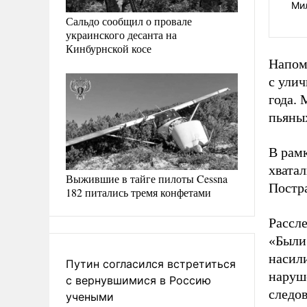
Ми
Сальдо сообщил о провале
украинского десанта на
Кинбурнской косе
Напом
с улич
года. 
пьяны
В рам
хватал
Выжившие в тайге пилоты Cessna
Постр
182 питались тремя конфетами
Рассле
«Были
насили
Путин согласился встретиться
наруш
с вернувшимися в Россию
следо
учеными