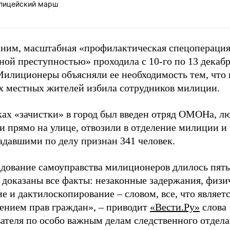
лицейский марш
ним, масштабная «профилактическая спецоперация
ной преступностью» проходила с 10-го по 13 декаб
Милиционеры объясняли ее необходимость тем, что 
х местных жителей избила сотрудников милиции.
ках «зачистки» в город был введен отряд ОМОНа, л
и прямо на улице, отвозили в отделение милиции и
адавшими по делу признан 341 человек.
дование самоуправства милиционеров длилось пять 
 доказаны все факты: незаконные задержания, физи
е и дактилоскопирование – словом, все, что являет
ением прав граждан», – приводит
«Вести.Ру»
слова
вателя по особо важным делам следственного отдел