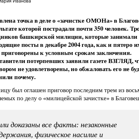
ария Иванова
влена точка в деле о «зачистке ОМОНа» в Благов
ультате которой пострадали почти 350 человек. Тр
дников башкирской милиции, которые занимали
одящие посты в декабре 2004 года, как и пятеро и
, приговорены к условным срокам заключения.
тавители потерпевших заявили газете ВЗГЛЯД, ч
вором не удовлетворены, но обжаловать его не буд
нили почему.
ницу был оглашен приговор последним трем из вось
яемых по делу о «милицейской зачистке» в Благове
ли доказаны все факты: незаконные
держания, физическое насилие и