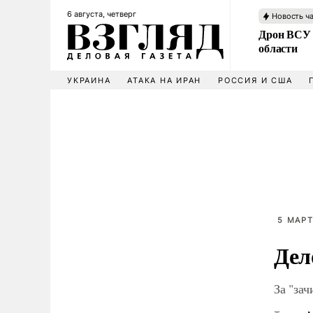
6 августа, четверг
Новость ч
Дрон ВСУ 
области
УКРАИНА
АТАКА НА ИРАН
РОССИЯ И США
5 МАРТ
Дел
За "за