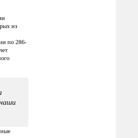
ии
рых из
ии по 286-
лет
ного
а
 наши
нные