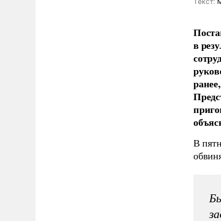
Tекст:
М
Поста
в рез
сотру
руков
ранее
Предс
приго
объяс
В пят
обвин
Бы
за