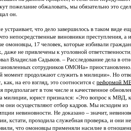
ут пожелание обжаловать, мы обязательно это сдел
щал он.
е устраивает, что дело завершилось в таком виде ещ
 что непосредственные виновники преступления, а 
е омоновцы, 17 человек, которые избивали граждан
, даже не привлечены к уголовной ответственности,
вал Владислав Садыков. – Расследование дела в от
тановленных сотрудников ОМОНа» приостановлено.
й момент продолжают служить в милиции». Но отве
, как, на его взгляд, это соотносится с
реформой М
я предполагает в том числе и качественное обновле
ва милиции, юрист признался: «Это вопрос к МВД, 
ом они осуществляют отбор кадров. Мы исходим из
пции невиновности. Не доказано – значит, невинов
и, кстати, проходила служебная проверка, и они н
овили, что омоновцы применяли насилие в отношен