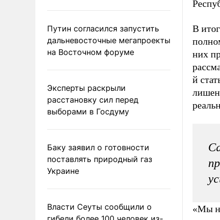
Респу
В ито
Путин согласился запустить
дальневосточные мегапроекты
полно
на Восточном форуме
них пр
рассм
й стат
Эксперты раскрыли
лишен
расстановку сил перед
реальн
выборами в Госдуму
Са
Баку заявил о готовности
поставлять природный газ
пр
Украине
ус
Власти Сеуты сообщили о
«Мы н
гибели более 100 человек из-