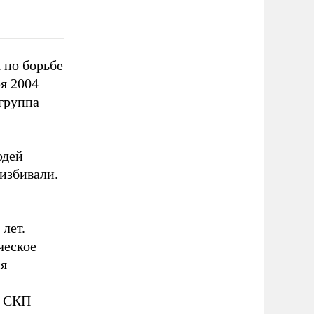
 по борьбе
ря 2004
группа
юдей
 избивали.
лет.
ческое
ся
а СКП