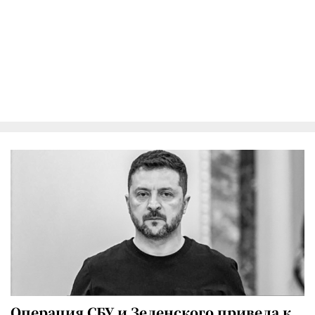
Операция СБУ и Зеленского привела к