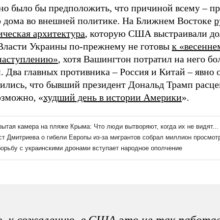
но было бы предположить, что причиной всему – п
о дома во внешней политике. На Ближнем Востоке
р
ическая архитектура
, которую США выстраивали до
 Власти Украины по-прежнему не готовы
к «весенне
наступлению»
, хотя Вашингтон потратил на него б
. Два главных противника – Россия и Китай – явно 
рились, что бывший президент Дональд Трамп расце
озможно, «
худший день в истории Америки
».
, к сожалению, в США это не так работа