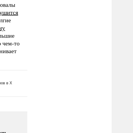
ровалы
ушится
лгие
му
ольшие
о чем-то
нивает
ет.