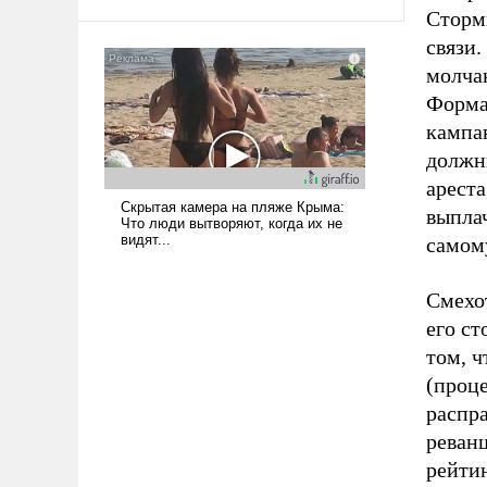
среде, потому что оно уже несет
Сторм
негативные коннотации.
связи.
молчан
Форма
кампан
должн
ареста
выпла
самом
Смехо
его с
том, ч
(проц
распр
реванш
рейтин