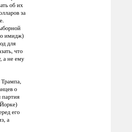
ать об их
олларов за
е.
выборной
го имидж)
од для
зать, что
 а не ему
 Трампа,
анцев о
я партия
-Йорке)
еред его
з, а