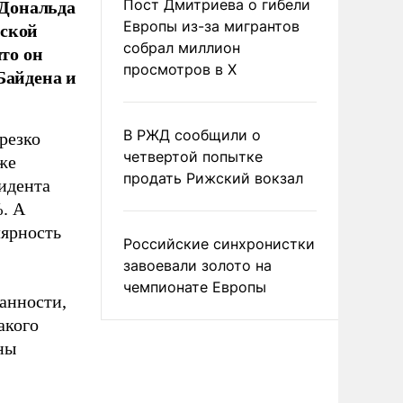
 Дональда
Пост Дмитриева о гибели
еской
Европы из-за мигрантов
собрал миллион
то он
просмотров в X
Байдена и
В РЖД сообщили о
резко
четвертой попытке
же
продать Рижский вокзал
зидента
. А
лярность
Российские синхронистки
завоевали золото на
чемпионате Европы
анности,
акого
ны