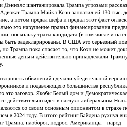
и Дэниэлс шантажировала Трампа угрозами рассказ
 Адвокат Трампа Майкл Коэн заплатил ей 130 тыс. д
ие, а потом предал шефа и предал этот факт огласк
льно это нарушение правил финансирования пред
ии, поскольку траты кандидата (в том числе и на е
ы быть задекларированы. В США это серьезный пов
, но Трампа пока спасает то, что Коэн не может дока
ченные деньги действительно принадлежали Трампу,
у.
творность обвинений сделали убедительной версию
торонников и подавляющего большинства республик
то это заговор. Якобы Белый дом и Демократическа
есс действительно идет в наглухо либеральном Нью
авляются со своим основным оппонентом в страхе п
ем в 2024 году. В итоге рейтинг Байдена рухнул вни
г Трампа, наоборот, подрос. Американцы – народ