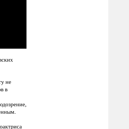
вских
ту не
в в
одозрение,
енным.
оактриса