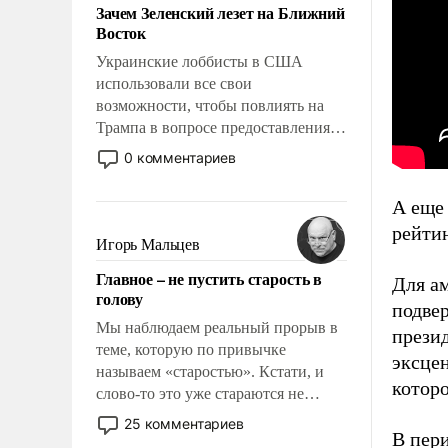
Зачем Зеленский лезет на Ближний
Восток
Украинские лоббисты в США
использовали все свои
возможности, чтобы повлиять на
Трампа в вопросе предоставления
вооружений своим нанимателям.
0 комментариев
Вероятно, кому-то из тех, кто
консультирует Киев, пришла в
А еще
голову мысль: хорошо бы
рейтин
продемонстрировать, что Украина
Игорь Мальцев
вступила в вооруженное
Главное – не пустить старость в
противостояние с Ираном.
Для ам
голову
подвер
Мы наблюдаем реальный прорыв в
презид
теме, которую по привычке
эксцен
называем «старостью». Кстати, и
которо
слово-то это уже стараются не
использовать – так же, как «бабка»,
25 комментариев
В пер
«дед», – хотя бы в образованной