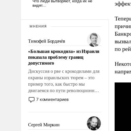
эффект
Тепер
причин
МНЕНИЯ
Банкр
вызва
Тимофей Бордачёв
по рей
«Большая крокодила» из Израиля
показала проблему границ
допустимого
Некот
наприм
Дискуссия о рве с крокодилами для
охраны израильских тюрем – это
пример того, как быстро мы
двигаемся по пути революционных
изменений. То, что несколько лет
7 комментариев
назад было образом для
псевдонаучной фантастики, стало
всерьез обсуждаемой идеей.
Сергей Миркин