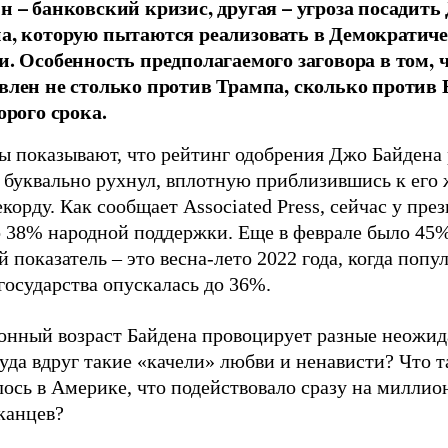
н – банковский кризис, другая – угроза посадить
а, которую пытаются реализовать в Демократич
и. Особенность предполагаемого заговора в том, ч
влен не столько против Трампа, сколько против 
орого срока.
ы показывают, что рейтинг одобрения Джо Байдена 
 буквально рухнул, вплотную приблизившись к его 
корду. Как сообщает Associated Press, сейчас у пре
о 38% народной поддержки. Еще в феврале было 45%
 показатель – это весна-лето 2022 года, когда попу
государства опускалась до 36%.
онный возраст Байдена провоцирует разные неожид
уда вдруг такие «качели» любви и ненависти? Что т
ось в Америке, что подействовало сразу на миллио
канцев?