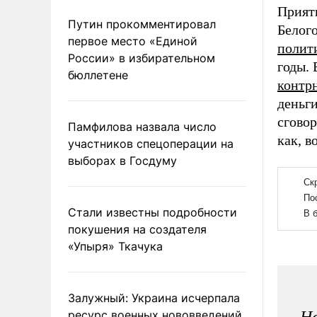
Прият
Путин прокомментировал
Белог
первое место «Единой
полит
России» в избирательном
годы.
бюллетене
контр
деньги
сгово
Памфилова назвала число
как, в
участников спецоперации на
выборах в Госдуму
Стали известны подробности
покушения на создателя
«Упыря» Ткачука
Залужный: Украина исчерпала
ресурс военных нововведений
Но