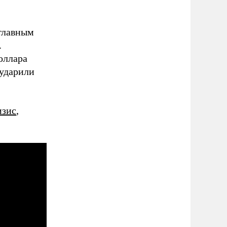
 главным
.
оллара
 ударили
изис
,