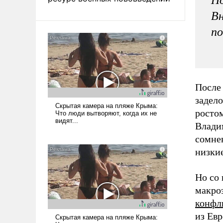
Вн
по
После
задел
росто
Влади
сомнев
низки
Но со 
макро
конфл
из Евр