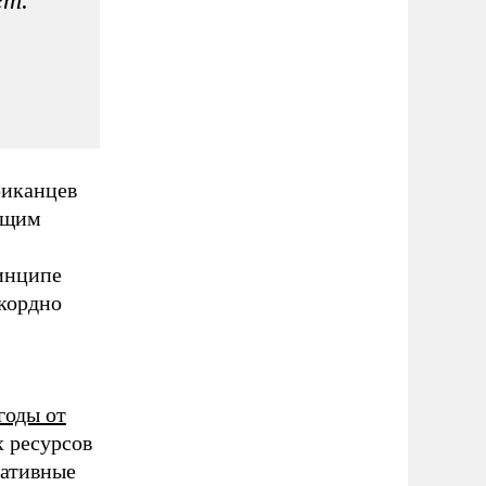
риканцев
ющим
ринципе
екордно
годы от
 ресурсов
гативные