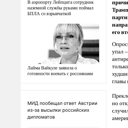
причи
В аэропорту Лейпцига сотрудник
наземной службы руками поймал
Трамп
БПЛА со взрывчаткой
парти
напра
его вт
Опрос
упал –
антире
тольк
Лайма Вайкуле заявила о
готовности воевать с россиянами
худший
главы 
Прекл
но отк
МИД пообещал ответ Австрии
из-за высылки российских
случил
дипломатов
амери