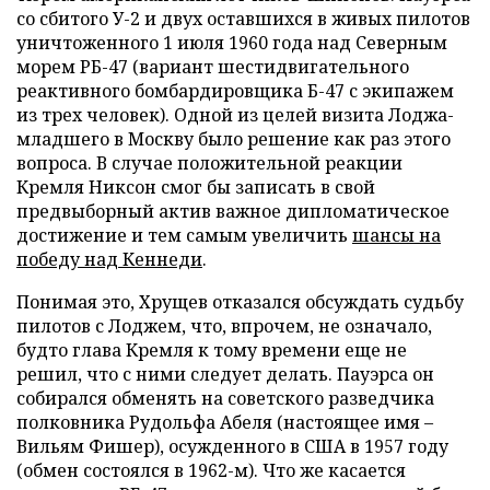
со сбитого У-2 и двух оставшихся в живых пилотов
уничтоженного 1 июля 1960 года над Северным
морем РБ-47 (вариант шестидвигательного
реактивного бомбардировщика Б-47 с экипажем
из трех человек). Одной из целей визита Лоджа-
младшего в Москву было решение как раз этого
вопроса. В случае положительной реакции
Кремля Никсон смог бы записать в свой
предвыборный актив важное дипломатическое
достижение и тем самым увеличить
шансы на
победу над Кеннеди
.
Понимая это, Хрущев отказался обсуждать судьбу
пилотов с Лоджем, что, впрочем, не означало,
будто глава Кремля к тому времени еще не
решил, что с ними следует делать. Пауэрса он
собирался обменять на советского разведчика
полковника Рудольфа Абеля (настоящее имя –
Вильям Фишер), осужденного в США в 1957 году
(обмен состоялся в 1962-м). Что же касается