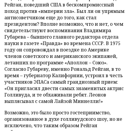
Рейган, поведший США в бескомпромиссный
поход против «империи зла».
Был ли он
упрямым
антисоветчиком еще до того, как стал
президентом? Вполне возможно, что и нет, о чем
свидетельствуют воспоминания Владимира
Губарева – бывшего главного редактора отдела
науки в газете «Правда» во времена СССР. В 1975
году он сопровождал в поездке по Америке
членов советского и американского экипажей,
летавших по программе «Аполлон – Союз».
Согласно Губареву, именно Рональд Рейган, в то
время – губернатор Калифорнии, устроил в честь
участников ЭПАСа самый грандиозный прием:
«Он пригласил двести самых знаменитых актрис
Голливуда, и те обхаживали ребят. Леонов
выплясывал с самой Лайзой Миннелли!»
Возможно, это было просто гостеприимство,
организованное в духе голливудского шоу, но не
исключено, что таким образом Рейган