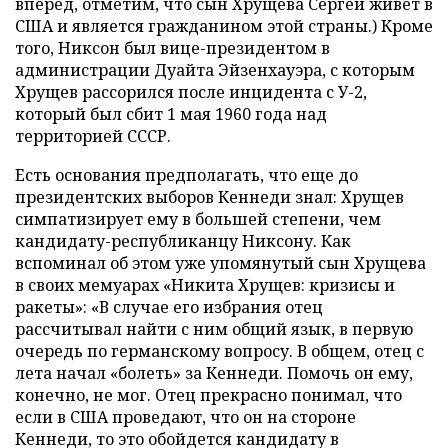
вперед, отметим, что сын Хрущева Сергей живет в
США и является гражданином этой страны.) Кроме
того, Никсон был вице-президентом в
администрации Дуайта Эйзенхауэра, с которым
Хрущев рассорился после инцидента с У-2,
который был сбит 1 мая 1960 года над
территорией СССР.
Есть основания предполагать, что еще до
президентских выборов Кеннеди знал: Хрущев
симпатизирует ему в большей степени, чем
кандидату-республиканцу Никсону. Как
вспоминал об этом уже упомянутый сын Хрущева
в своих мемуарах «Никита Хрущев: кризисы и
ракеты»: «В случае его избрания отец
рассчитывал найти с ним общий язык, в первую
очередь по германскому вопросу. В общем, отец с
лета начал «болеть» за Кеннеди. Помочь он ему,
конечно, не мог. Отец прекрасно понимал, что
если в США проведают, что он на стороне
Кеннеди, то это обойдется кандидату в