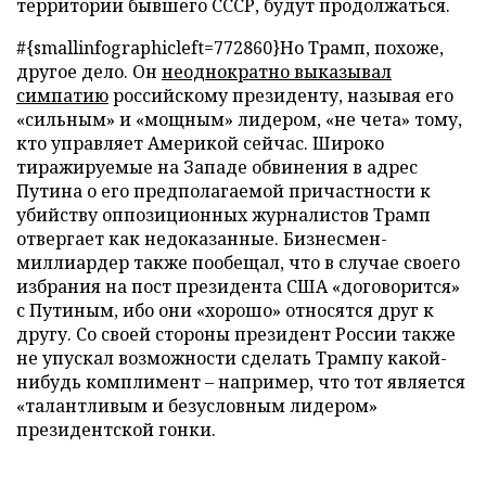
территории бывшего СССР, будут продолжаться.
#{smallinfographicleft=772860}Но Трамп, похоже,
другое дело. Он
неоднократно выказывал
симпатию
российскому президенту, называя его
«сильным» и «мощным» лидером, «не чета» тому,
кто управляет Америкой сейчас. Широко
тиражируемые на Западе обвинения в адрес
Путина о его предполагаемой причастности к
убийству оппозиционных журналистов Трамп
отвергает как недоказанные. Бизнесмен-
миллиардер также пообещал, что в случае своего
избрания на пост президента США «договорится»
с Путиным, ибо они «хорошо» относятся друг к
другу. Со своей стороны президент России также
не упускал возможности сделать Трампу какой-
нибудь комплимент – например, что тот является
«талантливым и безусловным лидером»
президентской гонки.