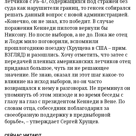
летчиков с РБ-47, содержащихся под стражей без
суда как нарушители границ, то генсек собирался
решать данный вопрос с новой администрацией.
«Конечно, он не знал, кто победит. В случае
поражения Кеннеди пилотов вернули бы
Никсону. Но после выборов, а не до. Пока же отец
и Лодж мило поговорили, вспомнили
прошлогоднюю поездку (Хрущева в США – прим.
ВЗГЛЯД) и разошлись. Хочу отметить, что затее с
передачей пленных американских летчиков отец
придавал большое, чуть ли не решающее
значение. Не знаю, оказал ли этот шаг какое-то
влияние на исход выборов, но он часто
возвращался к нему в разговорах. Не преминул он
упомянуть об этом эпизоде и во время беседы с
глазу на глаз с президентом Кеннеди в Вене. По
словам отца, собеседник поблагодарил за
своеобразную поддержку в предвыборной
борьбе», – утверждает Сергей Хрущев.
СЕЙЧАС ЧИТАЮТ