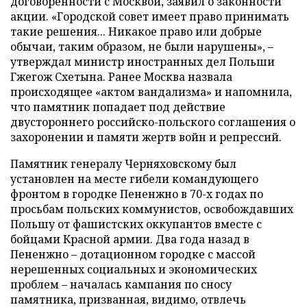
договоренности с Москвой, заявил о законности
акции. «Городской совет имеет право принимать
такие решения... Никакое право или добрые
обычаи, таким образом, не были нарушены», –
утверждал министр иностранных дел Польши
Гжегож Схетына. Ранее Москва назвала
происходящее «актом вандализма» и напомнила,
что памятник попадает под действие
двустороннего российско-польского соглашения о
захоронении и памяти жертв войн и репрессий.
Памятник генералу Черняховскому был
установлен на месте гибели командующего
фронтом в городке Пененжно в 70-х годах по
просьбам польских коммунистов, освобождавших
Польшу от фашистских оккупантов вместе с
бойцами Красной армии. Два года назад в
Пененжно – дотационном городке с массой
нерешенных социальных и экономических
проблем – началась кампания по сносу
памятника, призванная, видимо, отвлечь