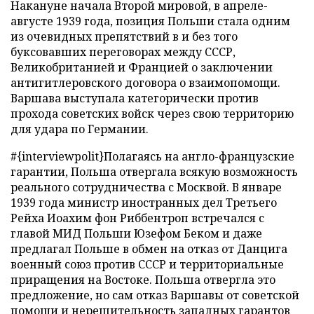
Накануне начала Второй мировой, в апреле-
августе 1939 года, позиция Польши стала одним
из очевидных препятствий в и без того
буксовавших переговорах между СССР,
Великобританией и Францией о заключении
антигитлеровского договора о взаимопомощи.
Варшава выступала категорически против
прохода советских войск через свою территорию
для удара по Германии.
#{interviewpolit}Полагаясь на англо-французские
гарантии, Польша отвергала всякую возможность
реального сотрудничества с Москвой. В январе
1939 года министр иностранных дел Третьего
Рейха Иоахим фон Риббентроп встречался с
главой МИД Польши Юзефом Беком и даже
предлагал Польше в обмен на отказ от Данцига
военный союз против СССР и территориальные
приращения на Востоке. Польша отвергла это
предложение, но сам отказ Варшавы от советской
помощи и нерешительность западных гарантов