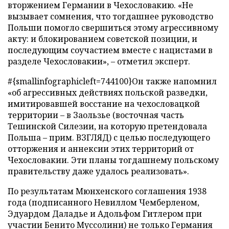
вторжением Германии в Чехословакию. «Не
вызывает сомнения, что тогдашнее руководство
Польши помогло свершиться этому агрессивному
акту: и блокированием советской позиции, и
последующим соучастием вместе с нацистами в
разделе Чехословакии», – отметил эксперт.
#{smallinfographicleft=744100}Он также напомнил
«об агрессивных действиях польской разведки,
имитировавшей восстание на чехословацкой
территории – в Заользье (восточная часть
Тешинской Силезии, на которую претендовала
Польша – прим. ВЗГЛЯД) с целью последующего
отторжения и аннексии этих территорий от
Чехословакии. Эти планы тогдашнему польскому
правительству даже удалось реализовать».
По результатам Мюнхенского соглашения 1938
года (подписанного Невиллом Чемберленом,
Эдуардом Даладье и Адольфом Гитлером при
участии Бенито Муссолини) не только Германия