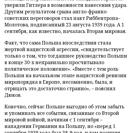
уверили Гитлера в возможности нанесения удара.
Другим результатом срыва англо-франко-
советских переговоров стал пакт Риббентропа–
Молотова, подписанный 23 августа 1939 года. А 1
сентября, как известно, началась Вторая мировая.
Факт, что сама Польша впоследствии стала
жертвой нацистской агрессии, «свидетельствует
только о том, что тогдашнее руководство Польши
в конце 30-х неправильно просчитывало
политическое положение». «Вместе с тем роль
Польши на начальном этапе нацистской ревизии
миропорядка в Европе, несомненно, была, и
отрицать это достаточно странно», – пояснил
Дюков.
Конечно, сейчас Польше выгодно об этом забыть
и упоминать все события, связанные со Второй
мировой войной, начиная с 1 сентября –
нападения Германии на Польшу, но «перед 1
сентября 1939 года был 38-й год, и там позиция